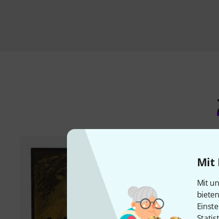
Mit 
Mit un
biete
Einste
Statis