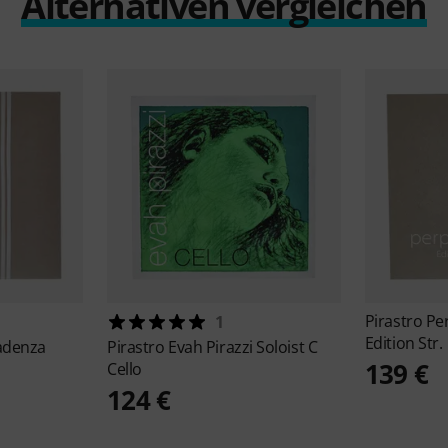
Alternativen vergleichen
Pirastro
Per
1
Edition Str.
adenza
Pirastro
Evah Pirazzi Soloist C
139 €
Cello
124 €