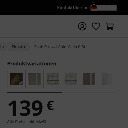
Kontakt
Über uns
DE / €
e mit Suchwort {searchTerm} starten
lo
Pirastro
Evah Pirazzi Gold Cello C Str.
Produktvariationen
139
€
Alle Preise inkl. MwSt.