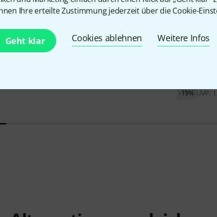
nnen Ihre erteilte Zustimmung jederzeit über die Cookie-Einst
Cookies ablehnen
Weitere Infos
Geht klar
7
lo C String
Pirastro
Evah Pirazzi Gold Cello
Larsen
Il C
4/4
D&F
369 €
127 €
-19%
UVP: 1