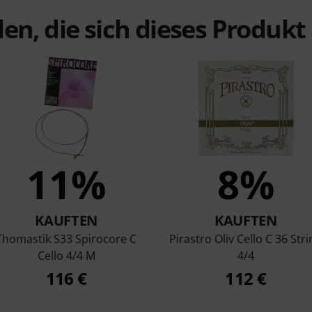
en, die sich dieses Produk
11%
8%
KAUFTEN
KAUFTEN
Thomastik S33 Spirocore C
Pirastro Oliv Cello C 36 Str
Cello 4/4 M
4/4
116 €
112 €