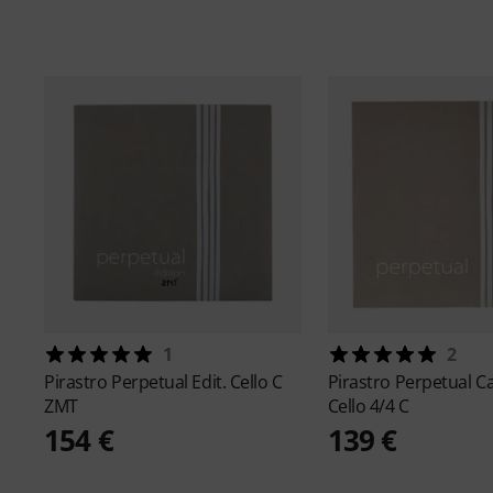
1
2
Pirastro
Perpetual Edit. Cello C
Pirastro
Perpetual C
ZMT
Cello 4/4 C
154 €
139 €