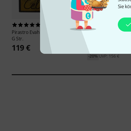
Sie kö
1
3
Pirastro
Evah Pirazzi Gold Cello
Larsen
Il Cannone Cel
G Str.
W&B
119 €
125 €
-20%
UVP: 156 €