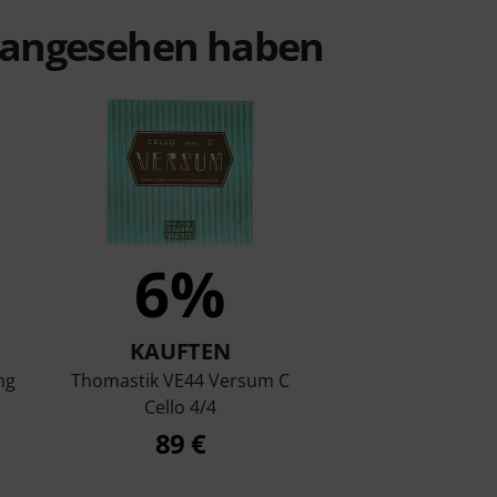
t angesehen haben
6%
KAUFTEN
ing
Thomastik VE44 Versum C
Cello 4/4
89 €