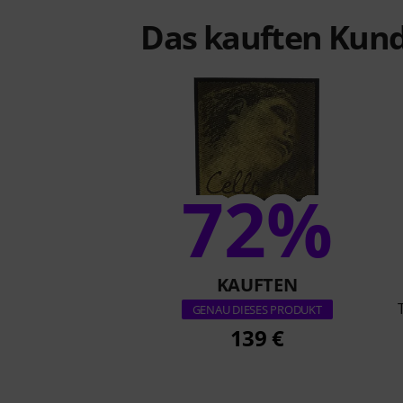
Das kauften Kund
72%
KAUFTEN
GENAU DIESES PRODUKT
139 €