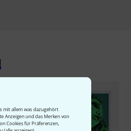
l
is mit allem was dazugehört
rte Anzeigen und das Merken von
von Cookies für Präferenzen,
u (
alle anzeigen
).