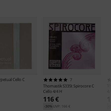
petual Cello C
7
Thomastik
S33St Spirocore C
T
Cello 4/4 H
4/
116 €
1
-30%
UVP: 166 €
-