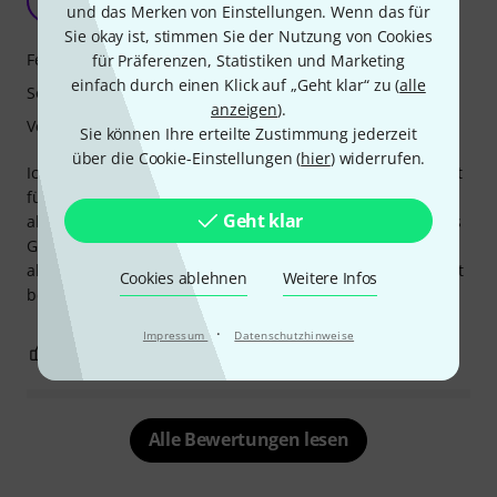
MC
und das Merken von Einstellungen. Wenn das für
Max Cremonini 04.01.2021
Sie okay ist, stimmen Sie der Nutzung von Cookies
Features
für Präferenzen, Statistiken und Marketing
einfach durch einen Klick auf „Geht klar“ zu (
alle
Sound
anzeigen
).
Verarbeitung
Sie können Ihre erteilte Zustimmung jederzeit
über die Cookie-Einstellungen (
hier
) widerrufen.
Ich habe dieses Schlagzeug gekauft, weil ich ein kleines Set
für meine Wohnung brauchte. Die Qualität ist sehr gut,
Geht klar
aber für fortgeschrittenere Spieler empfiehlt es sich, etwas
Geld in bessere Becken und Tomfelle zu investieren. Die
aktuellen Felle sind von mittlerer Qualität und klingen nicht
Cookies ablehnen
Weitere Infos
besonders gut.
·
Impressum
Datenschutzhinweise
0
0
BEWERTUNG MELDEN
Alle Bewertungen lesen