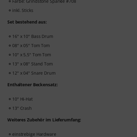
Farbe: Grindstone Sparkle #708
inkl. Sticks
Set bestehend aus:
16" x 10" Bass Drum
08" x 05" Tom Tom
10" x 5,5" Tom Tom
13" x 08" Stand Tom
12" x 04" Snare Drum
Enthaltener Beckensatz:
10" Hi-Hat
13" Crash
Weiteres Zubehör im Lieferumfang:
einstrebige Hardware