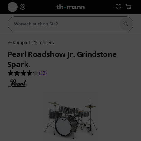
Suche 
Komplett-Drumsets
Pearl Roadshow Jr. Grindstone
Spark.
4.2 von 5 Sternen aus 13 Kundenbewertungen
(
13
)