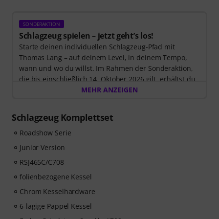
SONDERAKTION
Schlagzeug spielen – jetzt geht’s los!
Starte deinen individuellen Schlagzeug-Pfad mit
Thomas Lang – auf deinem Level, in deinem Tempo,
wann und wo du willst. Im Rahmen der Sonderaktion,
die bis einschließlich 14. Oktober 2026 gilt, erhältst du
3 Monate exklusiven Zugang zur MyGroove School of
MEHR ANZEIGEN
Drums
– völlig kostenlos! Der Freischaltcode zur App
wird Dir automatisch per E-Mail zugeschickt.
Schlagzeug Komplettset
Roadshow Serie
Junior Version
RSJ465C/C708
folienbezogene Kessel
Chrom Kesselhardware
6-lagige Pappel Kessel