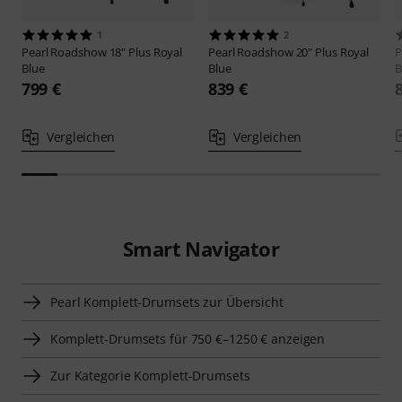
1
2
Pearl
Roadshow 18" Plus Royal
Pearl
Roadshow 20" Plus Royal
P
Blue
Blue
B
799 €
839 €
Vergleichen
Vergleichen
Smart Navigator
Pearl Komplett-Drumsets zur Übersicht
Komplett-Drumsets für 750 €–1250 € anzeigen
Zur Kategorie Komplett-Drumsets