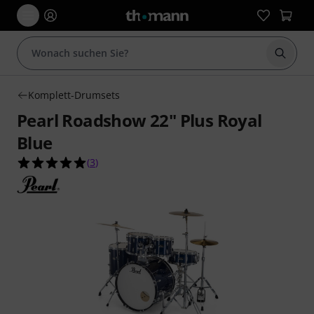
Suche 
Komplett-Drumsets
Pearl Roadshow 22" Plus Royal
Blue
5.0 von 5 Sternen aus 3 Kundenbewertungen
(
3
)