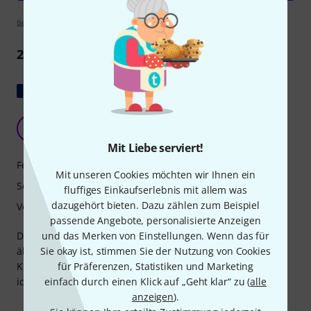
Bewertungsrichtlinien
2
Rezensionen
Original zeigen
Extra
M
MarilynLirama 26.10.2025
Mit Liebe serviert!
Features
Mit unseren Cookies möchten wir Ihnen ein
Sound
fluffiges Einkaufserlebnis mit allem was
dazugehört bieten. Dazu zählen zum Beispiel
Verarbeitung
passende Angebote, personalisierte Anzeigen
Das ist mein erstes Schlagzeug; mein Lehrer hat ein
und das Merken von Einstellungen. Wenn das für
ähnliches Modell. Die Verarbeitung ist hervorragend, der
Sie okay ist, stimmen Sie der Nutzung von Cookies
Klang makellos und angenehm. Es ist auch wunderschön;
für Präferenzen, Statistiken und Marketing
ich bin total begeistert. Der Aufbau war kinderleicht.
einfach durch einen Klick auf „Geht klar“ zu (
alle
anzeigen
).