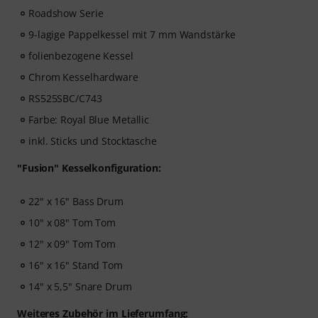
Roadshow Serie
9-lagige Pappelkessel mit 7 mm Wandstärke
folienbezogene Kessel
Chrom Kesselhardware
RS525SBC/C743
Farbe: Royal Blue Metallic
inkl. Sticks und Stocktasche
"Fusion" Kesselkonfiguration:
22" x 16" Bass Drum
10" x 08" Tom Tom
12" x 09" Tom Tom
16" x 16" Stand Tom
14" x 5,5" Snare Drum
Weiteres Zubehör im Lieferumfang: