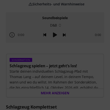
Sicherheits- und Warnhinweise
Soundbeispiele
D&B
0:00
0:00
SONDERAKTION
Schlagzeug spielen – jetzt geht’s los!
Starte deinen individuellen Schlagzeug-Pfad mit
Thomas Lang – auf deinem Level, in deinem Tempo,
wann und wo du willst. Im Rahmen der Sonderaktion,
die bis einschließlich 14. Oktober 2026 gilt, erhältst du
3 Monate exklusiven Zugang zur MyGroove School of
MEHR ANZEIGEN
Drums
– völlig kostenlos! Der Freischaltcode zur App
wird Dir automatisch per E-Mail zugeschickt.
Schlagzeug Komplettset