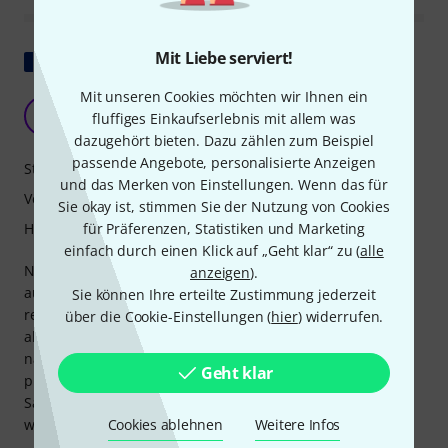
Mit Liebe serviert!
Original zeigen
Mit unseren Cookies möchten wir Ihnen ein
Sehr guter Drumhocker
S
fluffiges Einkaufserlebnis mit allem was
stephbosquet 14.09.2023
dazugehört bieten. Dazu zählen zum Beispiel
passende Angebote, personalisierte Anzeigen
Stabilität
und das Merken von Einstellungen. Wenn das für
Verarbeitung
Sie okay ist, stimmen Sie der Nutzung von Cookies
für Präferenzen, Statistiken und Marketing
Handling
einfach durch einen Klick auf „Geht klar“ zu (
alle
Nachdem ich diesen Hocker in einer Musikschule
anzeigen
).
ausprobieren durfte, war ich sofort begeistert. Wegen des
Sie können Ihre erteilte Zustimmung jederzeit
recht hohen Preises zögerte ich zunächst, ihn zu kaufen,
über die Cookie-Einstellungen (
hier
) widerrufen.
aber da ich wusste, was mich erwartet, gab ich schließlich
nach. Er ist sehr bequem und stabil, und man kann
Geht klar
problemlos lange darauf spielen. Ich hatte zuvor
Sattelhocker ausprobiert, die aber letztendlich nicht
Cookies ablehnen
Weitere Infos
wirklich zu mir passten.