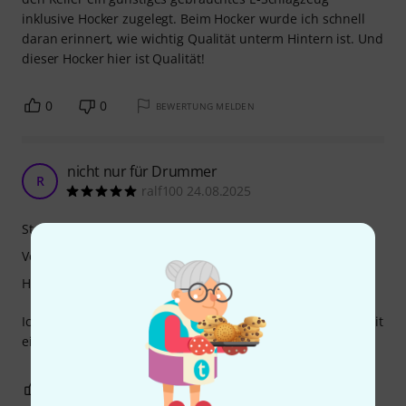
inklusive Hocker zugelegt. Beim Hocker wurde ich schnell
daran erinnert, wie wichtig Qualität unterm Hintern ist. Und
dieser Hocker hier ist Qualität!
0
0
BEWERTUNG MELDEN
nicht nur für Drummer
R
ralf100 24.08.2025
Stabilität
Verarbeitung
Handling
Ich benutze den Hocker zum Gitarre spielen. Zusammen mit
einer Fußbank ein flexibles Setup mit sehr bequem Sitz.
0
0
BEWERTUNG MELDEN