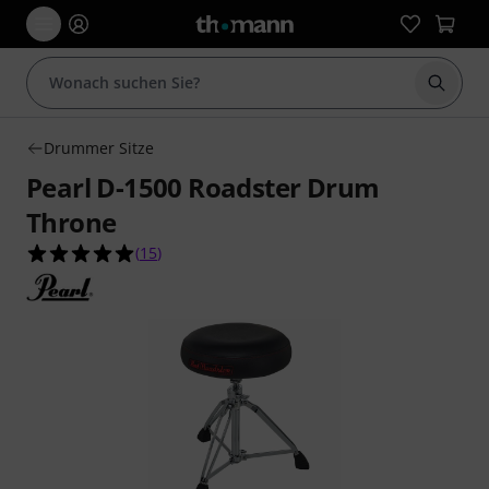
Suche 
Drummer Sitze
Pearl D-1500 Roadster Drum
Throne
5.0 von 5 Sternen aus 15 Kundenbewertungen
(
15
)