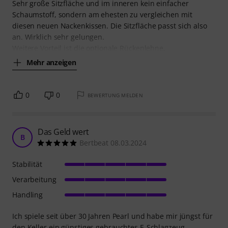
Sehr große Sitzfläche und im inneren kein einfacher
Schaumstoff, sondern am ehesten zu vergleichen mit
diesen neuen Nackenkissen. Die Sitzfläche passt sich also
an. Wirklich sehr gelungen.
Weitere Vorteil ist die optionale Rückenlehne,
Mehr anzeigen
0
0
BEWERTUNG MELDEN
Das Geld wert
B
Bertbeat 08.03.2024
Stabilität
Verarbeitung
Handling
Ich spiele seit über 30 Jahren Pearl und habe mir jüngst für
den Keller ein günstiges gebrauchtes E-Schlagzeug