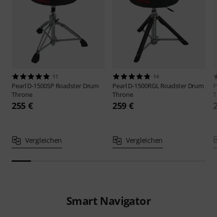
11
14
Pearl
D-1500SP Roadster Drum
Pearl
D-1500RGL Roadster Drum
P
Throne
Throne
T
255 €
259 €
Vergleichen
Vergleichen
Smart Navigator