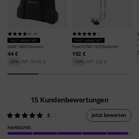
48
3
PASST GARANTIERT
PASST GARANTIERT
T
K&M
14003 Gomezz
Pearl
DTBR-1535 Backrest
44 €
192 €
-25%
UVP: 58,90 €
-15%
UVP: 226 €
15
Kundenbewertungen
Jetzt bewerten
5
/ 5
HANDLING