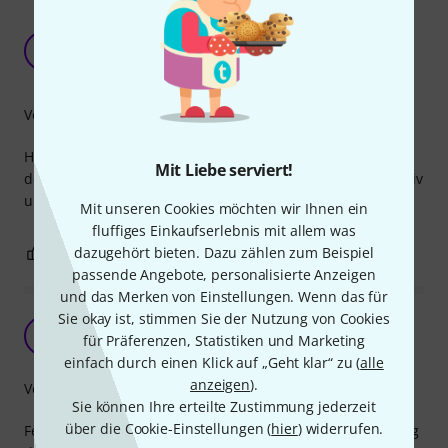
Statt 2 LED Farben wäre ein Blinken bei
Invertierung wohl intuitiver gewesen
M
Michael861 13.01.2023
Verarbeitung
Hab mir einen Teil der Anleitung auf den Stecker geklebt,
Mit Liebe serviert!
denn was denn nun rot oder blau bedeutet, ist nicht intuitiv
und daher bis zum nächsten Gebrauch wieder vergessen.
Mit unseren Cookies möchten wir Ihnen ein
fluffiges Einkaufserlebnis mit allem was
2
dazugehört bieten. Dazu zählen zum Beispiel
0
BEWERTUNG MELDEN
passende Angebote, personalisierte Anzeigen
und das Merken von Einstellungen. Wenn das für
Sie okay ist, stimmen Sie der Nutzung von Cookies
Schön, dass es Dich gibt
JS
für Präferenzen, Statistiken und Marketing
Joerg S. 15.10.2021
einfach durch einen Klick auf „Geht klar“ zu (
alle
anzeigen
).
Verarbeitung
Sie können Ihre erteilte Zustimmung jederzeit
über die Cookie-Einstellungen (
hier
) widerrufen.
Feines kleines Tool, dass macht was es soll. Bin froh zufällig