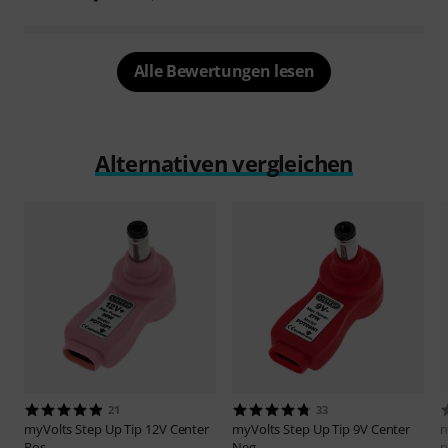
Alle Bewertungen lesen
Alternativen vergleichen
21
33
myVolts
Step Up Tip 12V Center
myVolts
Step Up Tip 9V Center
m
Pos
Neg
n