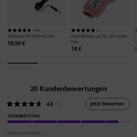
5293
21
Thomann
NT 0910 AC/PSA
myVolts
Step Up Tip 12V Center
Pos
S
10,90 €
18 €
20
Kundenbewertungen
Jetzt bewerten
4.6
/ 5
VERARBEITUNG
Bewertungsrichtlinien