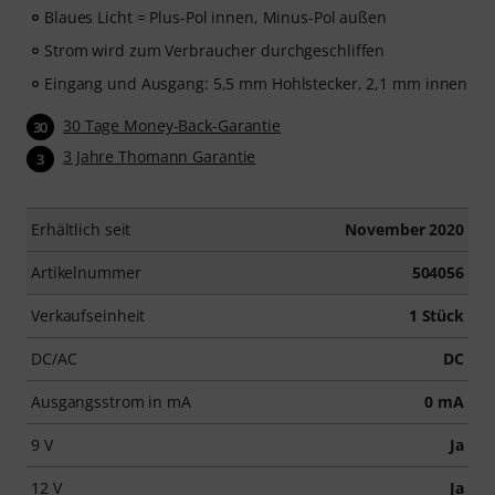
Blaues Licht = Plus-Pol innen, Minus-Pol außen
Strom wird zum Verbraucher durchgeschliffen
Eingang und Ausgang: 5,5 mm Hohlstecker, 2,1 mm innen
30 Tage Money-Back-Garantie
30
3 Jahre Thomann Garantie
3
Erhältlich seit
November 2020
Artikelnummer
504056
Verkaufseinheit
1 Stück
DC/AC
DC
Ausgangsstrom in mA
0 mA
9 V
Ja
12 V
Ja