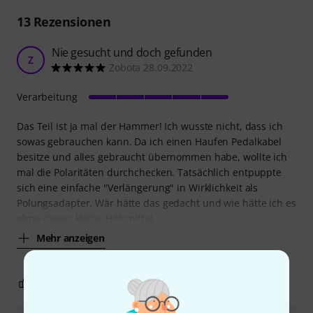
13
Rezensionen
Nie gesucht und doch gefunden
Z
Zobota 28.09.2022
Verarbeitung
Das Teil ist ja mal der Hammer! Ich wusste nicht, dass ich
sowas gebrauchen kann. Da ich einen Haufen Pedalkabel
besitze und alles gebraucht übernommen habe, wollte ich
mal die Polaritäten durchchecken. Tatsächlich entpuppte
sich eine einfache "Verlängerung" in Wirklichkeit als
Polungsadapter. Wär hätte das gedacht und wie hätte ich es
ohne dieses kleine Hilfsmittel
Mehr anzeigen
2
0
BEWERTUNG MELDEN