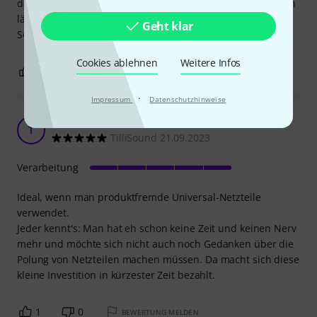
darüber gestolpert zu sein, denn das hätte ich gerne schon
länger gehabt.
Geht klar
So ist ein schneller check der Polung ein Kinderspiel.
Cookies ablehnen
Weitere Infos
1
0
BEWERTUNG MELDEN
·
Impressum
Datenschutzhinweise
Äußerst nützliches Tool
T
TilliSound 21.09.2023
Verarbeitung
Ideal, wenn man produktfremde Universal-Netzteile
verwendet.
Jeder kennt's: Man hat eh schon keine Zeit und keinen Nerv
mehr und möchte sich nicht auch noch Gedanken über die
Polung von Netzteilen machen müssen. Da macht sich diese
kleine Investition in kürzester Zeit bezahlt.
1
0
BEWERTUNG MELDEN