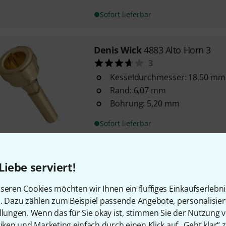
Sofort lieferbar
Denis Wick
4883 Alto Horn 3
3
Kesseldurchmesser: 18,50 mm
Rand: 6,07 mm
Bohrung: 5,20 mm
Sofort lieferbar
Alliance
WFM-OF2 Alto Horn SP
Liebe serviert!
2
Kesselinnendurchmesser: 19,
seren Cookies möchten wir Ihnen ein fluffiges Einkaufserlebn
tiefer Kessel
n. Dazu zählen zum Beispiel passende Angebote, personalisie
entwickelt, getestet und gespi
llungen. Wenn das für Sie okay ist, stimmen Sie der Nutzung 
einem der besten Tenorhorn-V
tiken und Marketing einfach durch einen Klick auf „Geht klar“ z