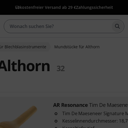
kostenfreier Versand ab 29 €
Zahlungssicherheit
Such
ür Blechblasinstrumente
Mundstücke für Althorn
Althorn
32
AR Resonance
Tim De Maesenee
Tim De Maeseneer Signature M
Kesselinnendurchmesser: 18,