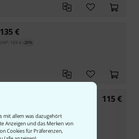
135
€
UVP:
169
€
-20%
115
€
00 mm
is mit allem was dazugehört
rte Anzeigen und das Merken von
elt von Owen Farr,
von Cookies für Präferenzen,
irtuosen
u (
alle anzeigen
).