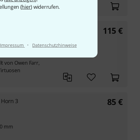
ellungen (
hier
) widerrufen.
115
€
·
Impressum
Datenschutzhinweise
50 mm
elt von Owen Farr,
irtuosen
85
€
 Horn 3
50 mm