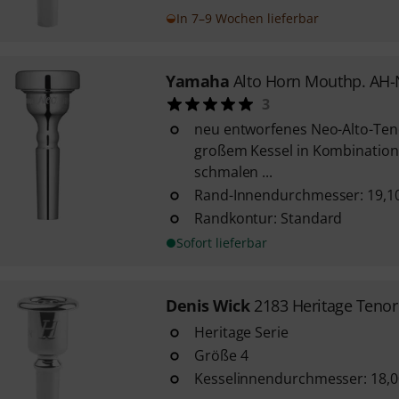
In 7–9 Wochen lieferbar
Yamaha
Alto Horn Mouthp. AH
3
neu entworfenes Neo-Alto-Te
großem Kessel in Kombination m
schmalen ...
Rand-Innendurchmesser: 19,
Randkontur: Standard
Sofort lieferbar
Denis Wick
2183 Heritage Tenor
Heritage Serie
Größe 4
Kesselinnendurchmesser: 18,