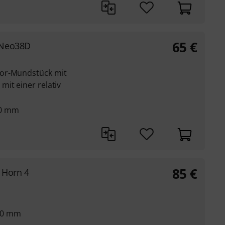
65
€
-Neo38D
nor-Mundstück mit
it einer relativ
10 mm
85
€
 Horn 4
00 mm