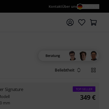
Kontakt
Über uns
DE / €
e mit Suchwort {searchTerm} starten
Beratung
Beliebtheit
r Signature
TOP-SELLER
349
€
odell
70 mm