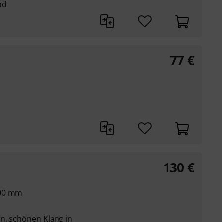
nd
77
€
130
€
,00 mm
n, schönen Klang in