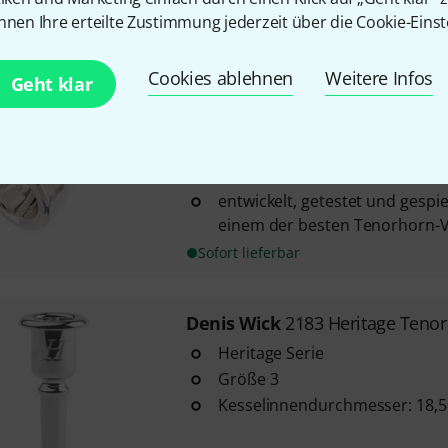
nnen Ihre erteilte Zustimmung jederzeit über die Cookie-Einst
Sofort lieferbar
Cookies ablehnen
Weitere Infos
Geht klar
Alliance
WFM-OF3 Alto Horn SP
2
Kesselinnendurchmesser: 18,
mittlerer Kessel
entwickelt, getestet und gespi
einem der besten Tenorhorn-V
Sofort lieferbar
Denis Wick
2183 Heritage Tenor
Heritage Serie
Größe 3
Kesselinnendurchmesser: 18,