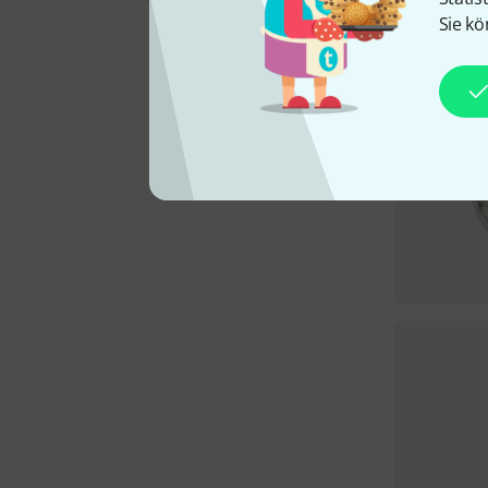
Sie kö