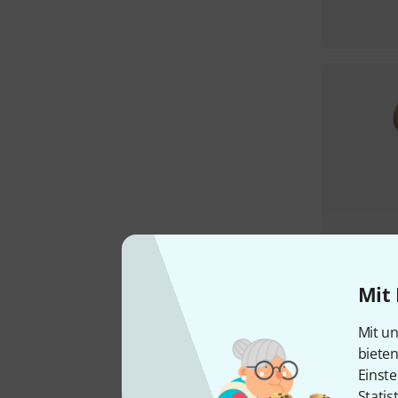
Mit 
Mit un
biete
Einste
Statis