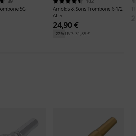
39
102
rombone 5G
Arnolds & Sons
Trombone 6-1/2
T
AL-S
2
24,90 €
-22%
UVP: 31,85 €