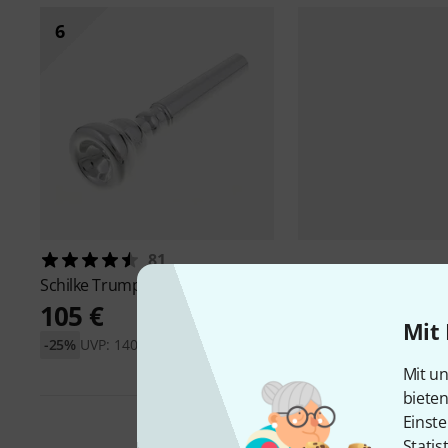
6
81
Schilke
Trumpet 14A4a
105 €
Mit 
-25%
UVP: 140 €
Mit un
biete
Einste
Statis