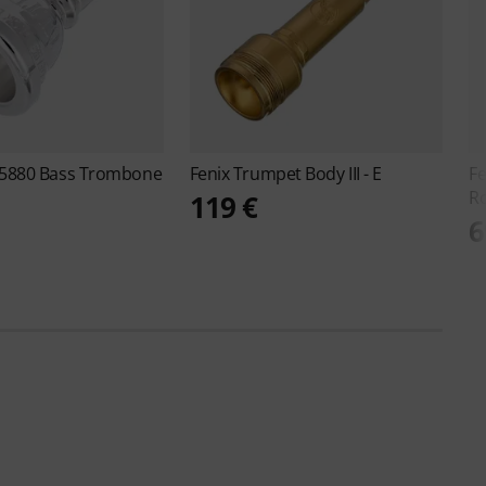
5880 Bass Trombone
Fenix
Trumpet Body III - E
F
R
119 €
6