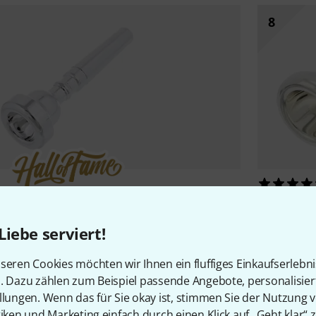
8
Bruno Tilz
M
1000 Stück verkauft
Wurz S2
Bach
351 Trumpet 7E
Liebe serviert!
119 €
79 €
seren Cookies möchten wir Ihnen ein fluffiges Einkaufserlebn
n. Dazu zählen zum Beispiel passende Angebote, personalisie
llungen. Wenn das für Sie okay ist, stimmen Sie der Nutzung 
tiken und Marketing einfach durch einen Klick auf „Geht klar“ z