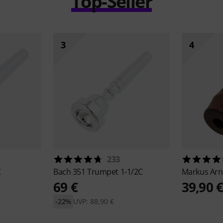
Top-Seller
3
4
233
C
Bach
351 Trumpet 1-1/2C
Markus Ar
69 €
39,90 
-22%
UVP: 88,90 €