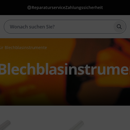
Reparaturservice
Zahlungssicherheit
Such
ür Blechblasinstrumente
Blechblasinstrume