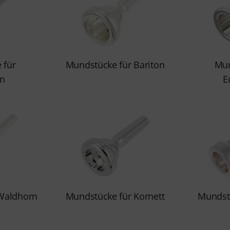
 für
Mundstücke für Bariton
Mun
n
E
Waldhorn
Mundstücke für Kornett
Mundstü