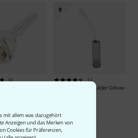
9
30
13
odel Alexander
Thomann
Breath Builder Deluxe
24,90 €
is mit allem was dazugehört
rte Anzeigen und das Merken von
von Cookies für Präferenzen,
u (
alle anzeigen
).