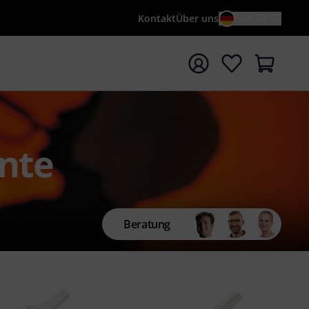
Kontakt
Über uns
DE / €
e mit Suchwort {searchTerm} starten
nte
Beratung