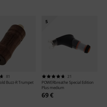
5
81
21
nold
Buzz-R Trumpet
POWERbreathe
Special Edition
Plus medium
€
69 €