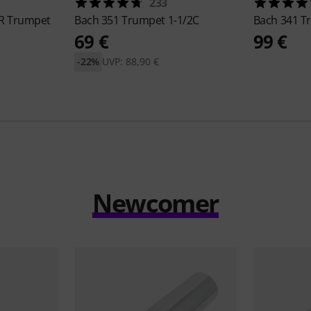
233
R Trumpet
Bach
351 Trumpet 1-1/2C
Bach
341 T
69 €
99 €
-22%
UVP: 88,90 €
Newcomer