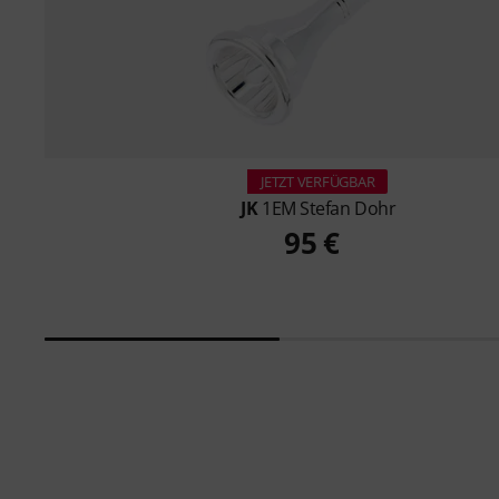
JETZT VERFÜGBAR
JK
1EM Stefan Dohr
95 €