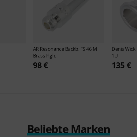
AR Resonance
Backb. FS 46 M
Denis Wick
Brass Flgh.
1U
98 €
135 €
Beliebte Marken