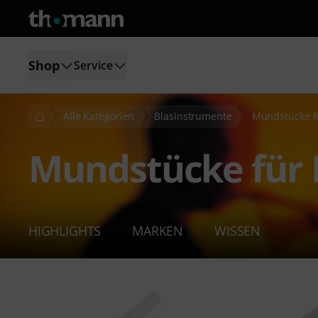
Shop
Service
Alle Kategorien
Blasinstrumente
Mundstücke f
Mundstücke für 
HIGHLIGHTS
MARKEN
WISSEN