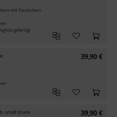
elhorn mit Deutschem
äser
ngholz gefertigt
39,90
€
ne
äser
39,90
€
rb. small shank