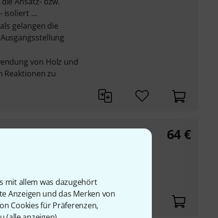
 die Ansatz- bzw.
soliert ...
ials gelangen die
 Ausgangsstellung
rwendung von Holz und
en Reaktionen zu
64
€
pet
elhorn mit Deutschem
äser
is mit allem was dazugehört
ngholz gefertigt
rte Anzeigen und das Merken von
von Cookies für Präferenzen,
u (
alle anzeigen
).