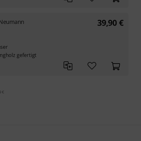
39,90
€
n Neumann
äser
ngholz gefertigt
9 €