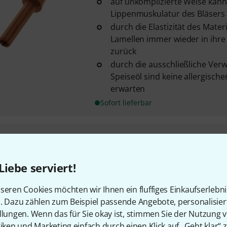
auf unkomplizierte Weise kann
Lippenmuskulatur des Bläsers - i
durch die Elastizität des Mater
Lamellen immer wieder in ihre
zurück
durch die ausschließliche Ve
Speiseöl sind keine allergisch
erwarten
Sofort lieferbar
Markus Arnold
Buzz-R Set Trum
11,3 mm - passt auch für Flüg
Liebe serviert!
Schaft
Trainingsgerät für alle Blechbl
seren Cookies möchten wir Ihnen ein fluffiges Einkaufserlebn
der BUZZ-R wird aus edlem Kla
n. Dazu zählen zum Beispiel passende Angebote, personalisie
Sofort lieferbar
llungen. Wenn das für Sie okay ist, stimmen Sie der Nutzung 
tiken und Marketing einfach durch einen Klick auf „Geht klar“ z