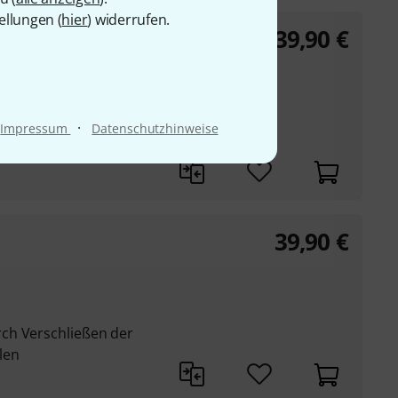
ellungen (
hier
) widerrufen.
39,90
€
rn US
mm
·
Impressum
Datenschutzhinweise
ch Verschließen der
len
39,90
€
ch Verschließen der
len