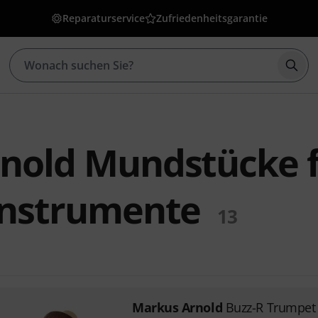
Reparaturservice
Zufriedenheitsgarantie
Such
nold Mundstücke 
instrumente
13
Markus Arnold
Buzz-R Trumpet