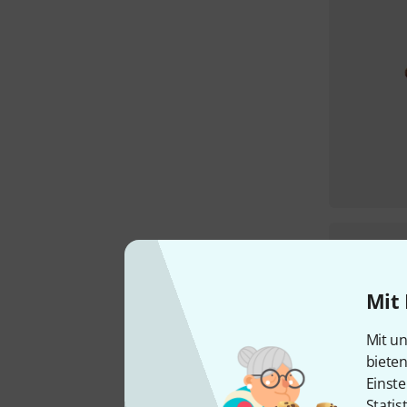
Mit 
Mit un
biete
Einste
Statis