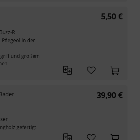
5,50
€
 Buzz-R
Pflegeöl in der
zgriff und großem
nnen
39,90
€
 Bader
äser
ngholz gefertigt