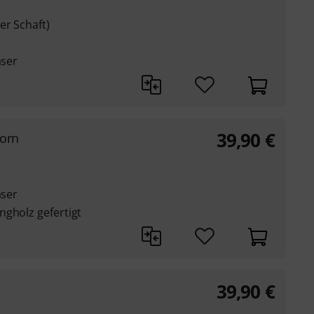
er Schaft)
äser
39,90
€
Horn
äser
ngholz gefertigt
39,90
€