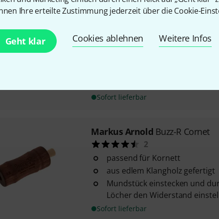
nnen Ihre erteilte Zustimmung jederzeit über die Cookie-Einst
Markus Arnold
Buzz-R Flugelho
3
Cookies ablehnen
Weitere Infos
Geht klar
passend für Flügelhorn - 9,8 
aus edlem Klangholz gefertigt
Mundstück einstecken und dur
Löcher den Widerstand einstel
Sofort lieferbar
Markus Arnold
Buzz-R Cornet
2
passend für Kornett
aus edlem Klangholz gefertigt
Mundstück einstecken und dur
Löcher den Widerstand einstel
Sofort lieferbar