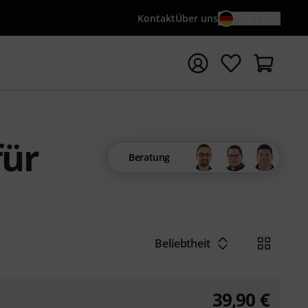
Kontakt
Über uns
DE / €
e mit Suchwort {searchTerm} starten
für
Beratung
Beliebtheit
39,90
€