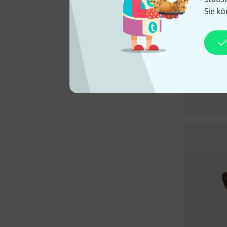
Sie kö