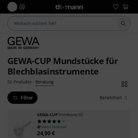
Suche 
GEWA-CUP Mundstücke für
Blechblasinstrumente
Beratung
56
Produkte
·
Filter
Beliebtheit
GEWA-CUP
Trombone 5G
6
Sofort lieferbar
24,90
€