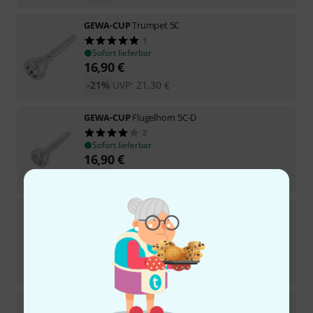
GEWA-CUP
Trumpet 5C
1
Sofort lieferbar
16,90
€
-21%
UVP:
21,30
€
GEWA-CUP
Flugelhorn 5C-D
2
Sofort lieferbar
16,90
€
-21%
UVP:
21,30
€
GEWA-CUP
Flugelhorn 7C-D
3
Sofort lieferbar
16,90
€
-21%
UVP:
21,30
€
GEWA-CUP
Flugelhorn 7C