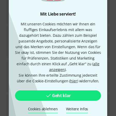
9
Sofort lieferbar
16,90
€
Mit Liebe serviert!
-21%
UVP:
21,30
€
Mit unseren Cookies möchten wir Ihnen ein
fluffiges Einkaufserlebnis mit allem was
GEWA-CUP
Tuba 18
dazugehört bieten. Dazu zählen zum Beispiel
2
Sofort lieferbar
passende Angebote, personalisierte Anzeigen
45
€
und das Merken von Einstellungen. Wenn das für
-20%
UVP:
56,40
€
Sie okay ist, stimmen Sie der Nutzung von Cookies
für Präferenzen, Statistiken und Marketing
einfach durch einen Klick auf „Geht klar“ zu (
alle
GEWA-CUP
Baritone 11C-B
anzeigen
).
1
Sofort lieferbar
Sie können Ihre erteilte Zustimmung jederzeit
24,90
€
über die Cookie-Einstellungen (
hier
) widerrufen.
-22%
UVP:
32
€
Geht klar
GEWA-CUP
Flugelhorn 6C-D
3
Sofort lieferbar
Cookies ablehnen
Weitere Infos
16,90
€