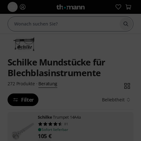
Suche 
Schilke Mundstücke für
Blechblasinstrumente
Beratung
272
Produkte
·
Filter
Beliebtheit
Schilke
Trumpet 14A4a
81
Sofort lieferbar
105
€