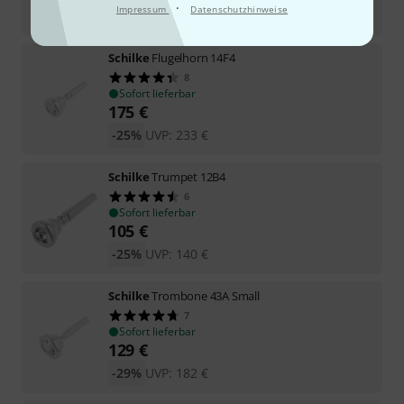
·
Impressum
Datenschutzhinweise
-25%
UVP:
140
€
Schilke
Flugelhorn 14F4
8
Sofort lieferbar
175
€
-25%
UVP:
233
€
Schilke
Trumpet 12B4
6
Sofort lieferbar
105
€
-25%
UVP:
140
€
Schilke
Trombone 43A Small
7
Sofort lieferbar
129
€
-29%
UVP:
182
€