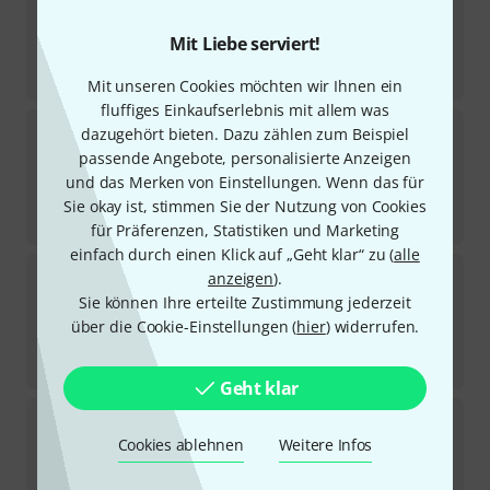
3
Sofort lieferbar
Mit Liebe serviert!
129
€
-29%
UVP:
182
€
Mit unseren Cookies möchten wir Ihnen ein
fluffiges Einkaufserlebnis mit allem was
Schilke
Cornet 14A4a
dazugehört bieten. Dazu zählen zum Beispiel
6
passende Angebote, personalisierte Anzeigen
Sofort lieferbar
und das Merken von Einstellungen. Wenn das für
105
€
Sie okay ist, stimmen Sie der Nutzung von Cookies
-25%
UVP:
140
€
für Präferenzen, Statistiken und Marketing
einfach durch einen Klick auf „Geht klar“ zu (
alle
Schilke
Trombone 51B Large
anzeigen
).
8
Sie können Ihre erteilte Zustimmung jederzeit
Sofort lieferbar
über die Cookie-Einstellungen (
hier
) widerrufen.
129
€
-29%
UVP:
182
€
Geht klar
Schilke
French Horn 30
6
Cookies ablehnen
Weitere Infos
Sofort lieferbar
105
€