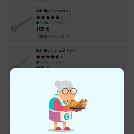
Schilke
Trumpet 18
5
Sofort lieferbar
105
€
-25%
UVP:
140
€
Schilke
Trumpet 16C4
8
Sofort lieferbar
105
€
-25%
UVP:
140
€
Schilke
Trumpet 14C4
Sofort lieferbar
105
€
-25%
UVP:
140
€
Schilke
Trombone 51D Small