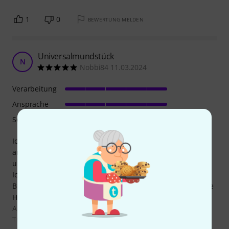
1
0
BEWERTUNG MELDEN
Universalmundstück
N
Nobbi84 11.03.2024
Verarbeitung
Ansprache
Sound
Ich kann mich meinen wohlwollenden Vorrednern nur
anschließen: das Mundstück fühlt sich sehr angenehm an
und schont m.E. den Ansatz.
Ich spiele damit zwar "nur" das zweite Flügelhorn in einem
Blasorchester, aber da gehts ja auch schonmal etwas in die
Höhe. Zumal ich wenig Zeit zum Üben habe und die
Auftritte recht lang sind.
Trotz dieser Vorrausstzungen habe