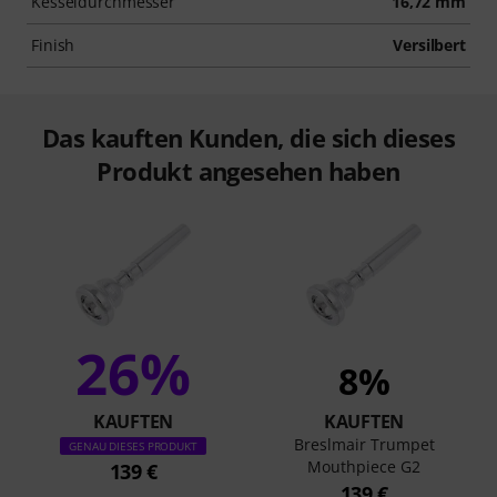
Kesseldurchmesser
16,72 mm
Finish
Versilbert
Das kauften Kunden, die sich dieses
Produkt angesehen haben
26%
8%
KAUFTEN
KAUFTEN
Breslmair Trumpet
GENAU DIESES PRODUKT
Mouthpiece G2
139 €
139 €