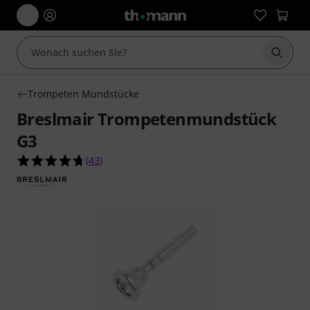
Suche 
Trompeten Mundstücke
Breslmair Trompetenmundstück
G3
4.7 von 5 Sternen aus 43 Kundenbewertungen
(
43
)