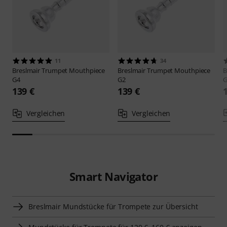
11
34
Breslmair
Trumpet Mouthpiece
Breslmair
Trumpet Mouthpiece
B
G4
G2
G
139 €
139 €
Vergleichen
Vergleichen
Smart Navigator
Breslmair Mundstücke für Trompete zur Übersicht