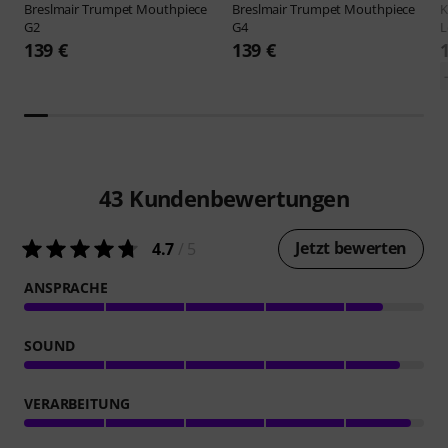
Breslmair
Trumpet Mouthpiece
Breslmair
Trumpet Mouthpiece
G2
G4
L
139 €
139 €
43
Kundenbewertungen
Jetzt bewerten
4.7
/ 5
ANSPRACHE
SOUND
VERARBEITUNG