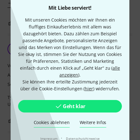
Mehr anzeigen
Mit Liebe serviert!
Mit unseren Cookies möchten wir Ihnen ein
0
0
BEWERTUNG MELDEN
fluffiges Einkaufserlebnis mit allem was
dazugehört bieten. Dazu zählen zum Beispiel
passende Angebote, personalisierte Anzeigen
Super Produkt!
und das Merken von Einstellungen. Wenn das für
A
Andi1990 29.10.2019
Sie okay ist, stimmen Sie der Nutzung von Cookies
für Präferenzen, Statistiken und Marketing
Verarbeitung
einfach durch einen Klick auf „Geht klar“ zu (
alle
Ansprache
anzeigen
).
Sie können Ihre erteilte Zustimmung jederzeit
Sound
über die Cookie-Einstellungen (
hier
) widerrufen.
Typisch Breslmair, bin sehr zufrieden, das
Universalmundstück schlecht hin....
Geht klar
1
0
BEWERTUNG MELDEN
Cookies ablehnen
Weitere Infos
·
Impressum
Datenschutzhinweise