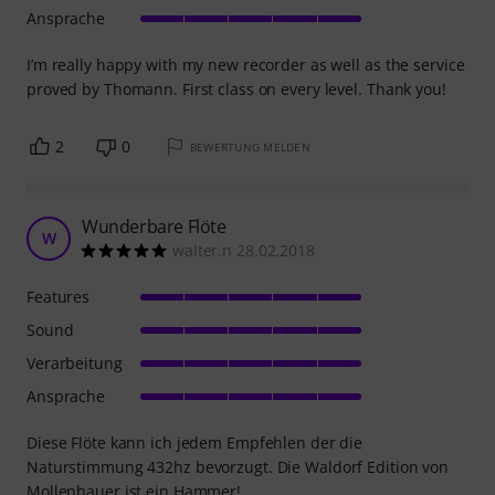
Ansprache
I’m really happy with my new recorder as well as the service
proved by Thomann. First class on every level. Thank you!
2
0
BEWERTUNG MELDEN
Wunderbare Flöte
W
walter.n 28.02.2018
Features
Sound
Verarbeitung
Ansprache
Diese Flöte kann ich jedem Empfehlen der die
Naturstimmung 432hz bevorzugt. Die Waldorf Edition von
Mollenhauer ist ein Hammer!