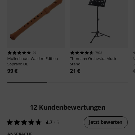
29
7928
Mollenhauer
Waldorf Edition
Thomann
Orchestra Music
Soprano DL
Stand
S
99 €
21 €
12
Kundenbewertungen
Jetzt bewerten
4.7
/ 5
ANSPRACHE