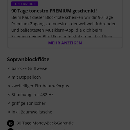
SONDERAKTION
90 Tage tonestro PREMIUM geschenkt!
Beim Kauf dieser Blockflöte schenken wir dir 90 Tage
Premium-Zugang zu tonestro - der weltweit führenden
und beliebtesten Musiklern-App, die dich beim
Erlernen deiner Blockflöte unterstützt und das Üben
zum Vergnügen wird. Entdecke die Welt der Musik mit
MEHR ANZEIGEN
60 interaktiven Schritt-für-Schritt-Lektionen
, über
400
Songs mit hochwertiger Begleitmusik
, und mehr als
Sopranblockflöte
270 zielgerichteten Übungen
.
Das interaktive Live-Feedback von tonestro hört dir
barocke Griffweise
beim Spielen zu, analysiert jeden gespielten Ton und
mit Doppelloch
gibt dir unmittelbar Rückmeldung zur Tonhöhe und
zweiteiliger Birnbaum-Korpus
Rhythmus. Ergreife jetzt die Chance, deiner
Blockflötenfähigkeiten flexibel, effektiv und mit Freude
Stimmung: a = 432 Hz
zu entwickeln – zu jeder Zeit, an jedem Ort. Keine
griffige Tonlöcher
automatische Verlängerung!
inkl. Baumwolltasche
30 Tage Money-Back-Garantie
30