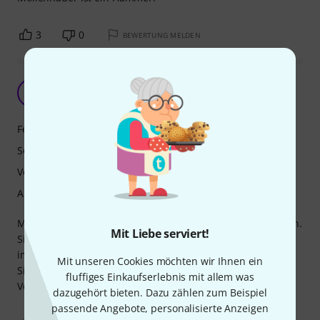
3
0
BEWERTUNG MELDEN
A
Anonym 02.11.2016
Features
Sound
Verarbeitung
Ansprache
Mit der neu erworbenen Flöte bin ich bisher sehr zufrieden.
Mit Liebe serviert!
Sie verfügt über eine wirklich schöne Klangfarbe,auch
im höheren Tonbereich.
Mit unseren Cookies möchten wir Ihnen ein
Sie liegt gut in der Hand ist optisch anprechend und die
fluffiges Einkaufserlebnis mit allem was
Verarbeitung einwandfrei.
dazugehört bieten. Dazu zählen zum Beispiel
passende Angebote, personalisierte Anzeigen