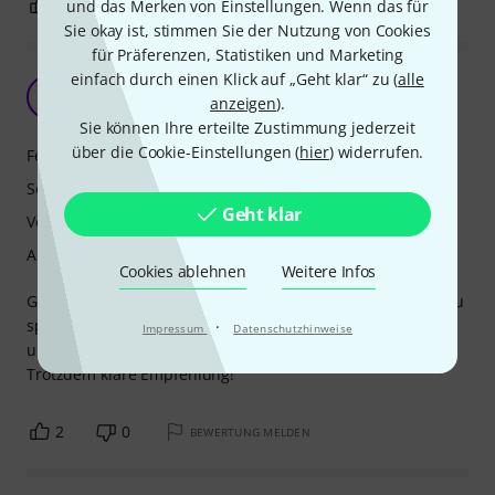
3
0
und das Merken von Einstellungen. Wenn das für
BEWERTUNG MELDEN
Sie okay ist, stimmen Sie der Nutzung von Cookies
für Präferenzen, Statistiken und Marketing
einfach durch einen Klick auf „Geht klar“ zu (
alle
Wunderschön
A
anzeigen
).
Ann-Kathrin 16.03.2023
Sie können Ihre erteilte Zustimmung jederzeit
über die Cookie-Einstellungen (
hier
) widerrufen.
Features
Sound
Geht klar
Verarbeitung
Ansprache
Cookies ablehnen
Weitere Infos
Ganz toller Klang, schön verarbeitet und sehr angenehm zu
spielen - auch wenn man sich auf die etwas andere Form
·
Impressum
Datenschutzhinweise
und die größeren Löcher erst gewöhnen muss.
Trotzdem klare Empfehlung!
2
0
BEWERTUNG MELDEN