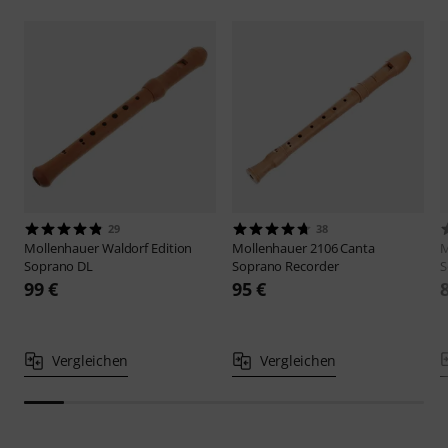
29
38
Mollenhauer
Waldorf Edition
Mollenhauer
2106 Canta
M
Soprano DL
Soprano Recorder
S
99 €
95 €
Vergleichen
Vergleichen