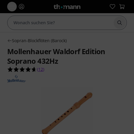
Suche 
Sopran-Blockflöten (Barock)
Mollenhauer Waldorf Edition
Soprano 432Hz
4.7 von 5 Sternen aus 12 Kundenbewertungen
(
12
)