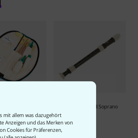
l
150
74
er
6132 Care Set for
Yamaha
YRS-302 BIII Soprano
Recorder
is mit allem was dazugehört
€
20,90 €
rte Anzeigen und das Merken von
von Cookies für Präferenzen,
u (
alle anzeigen
).