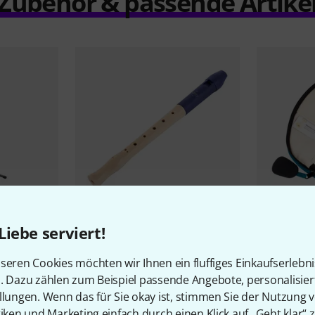
Zubehör & passende Artike
170
Liebe serviert!
 Music
Moeck
1023 Flauto 1 Plus
Mollenhau
Soprano
Recorder
seren Cookies möchten wir Ihnen ein fluffiges Einkaufserlebn
47 €
25,90 
n. Dazu zählen zum Beispiel passende Angebote, personalisie
llungen. Wenn das für Sie okay ist, stimmen Sie der Nutzung 
tiken und Marketing einfach durch einen Klick auf „Geht klar“ z