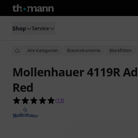
Shop
Service
Alle Kategorien
Blasinstrumente
Blockflöten
Mollenhauer 4119R Ad
Red
4.8 von 5 Sternen aus 13 Kundenb
(
13
)