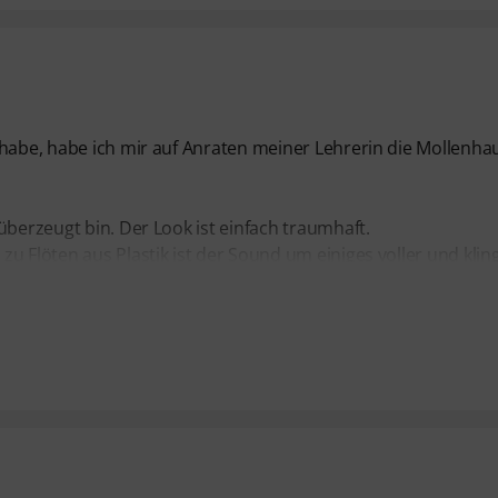
 habe, habe ich mir auf Anraten meiner Lehrerin die Mollenha
überzeugt bin. Der Look ist einfach traumhaft.
u Flöten aus Plastik ist der Sound um einiges voller und klin