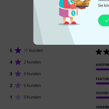
Sie kö
5
11 Kunden
4
2 Kunden
ANSPR
3
0 Kunden
FEATUR
2
0 Kunden
SOUND
1
0 Kunden
VERARB