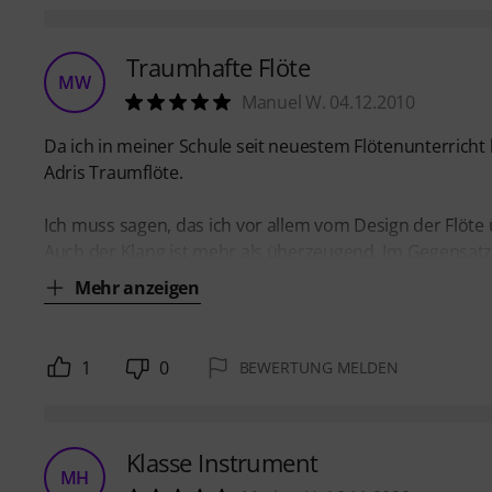
Traumhafte Flöte
MW
Manuel W. 04.12.2010
Da ich in meiner Schule seit neuestem Flötenunterricht
Adris Traumflöte.
Ich muss sagen, das ich vor allem vom Design der Flöte 
Auch der Klang ist mehr als überzeugend. Im Gegensatz z
Mehr anzeigen
1
0
BEWERTUNG MELDEN
Klasse Instrument
MH