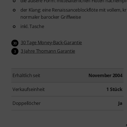
die äußere Form: mittelalterlichen Flöten nachemp
der Klang: eine Renaissanceblockflöte mit vollem, 
normaler barocker Griffweise
inkl. Tasche
30 Tage Money-Back-Garantie
30
3 Jahre Thomann Garantie
3
Erhältlich seit
November 2004
Verkaufseinheit
1 Stück
Doppellöcher
Ja