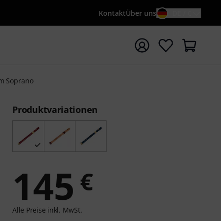
Kontakt
Über uns
DE / €
e mit Suchwort {searchTerm} starten
am Soprano
Produktvariationen
145
€
Alle Preise inkl. MwSt.