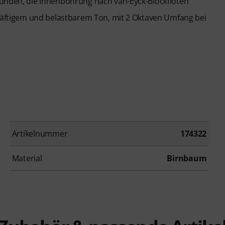
funden, die Innenbohrung nach van-Eyck-Blockflöten
kräftigem und belastbarem Ton, mit 2 Oktaven Umfang bei
Artikelnummer
174322
Material
Birnbaum