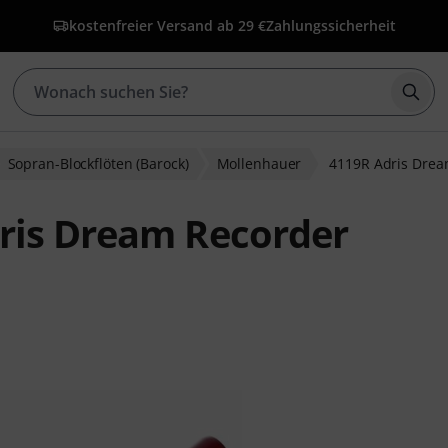
kostenfreier Versand ab 29 €
Zahlungssicherheit
Such
Sopran-Blockflöten (Barock)
Mollenhauer
4119R Adris Dre
ris Dream Recorder
ewertungen