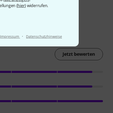
ellungen (
hier
) widerrufen.
·
Impressum
Datenschutzhinweise
Jetzt bewerten