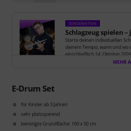
SONDERAKTION
Schlagzeug spielen – j
Starte deinen individuellen Sc
deinem Tempo, wann und wo du 
einschließlich 14. Oktober 2026 
MyGroove School of Drums
– 
MEHR A
automatisch per E-Mail zugesch
E-Drum Set
für Kinder ab 3 Jahren
sehr platzsparend
benötigte Grundfläche: 100 x 50 cm