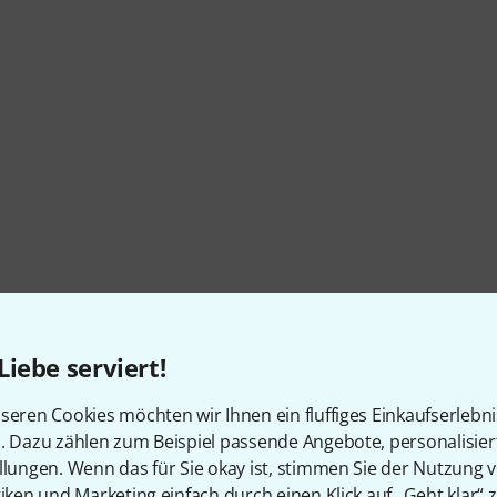
Liebe serviert!
Artikelnummer
549098
seren Cookies möchten wir Ihnen ein fluffiges Einkaufserlebn
n. Dazu zählen zum Beispiel passende Angebote, personalisie
Inkl. Rack
Ja
llungen. Wenn das für Sie okay ist, stimmen Sie der Nutzung 
tiken und Marketing einfach durch einen Klick auf „Geht klar“ z