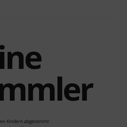
eine
ommler
inen Kindern abgestimmt