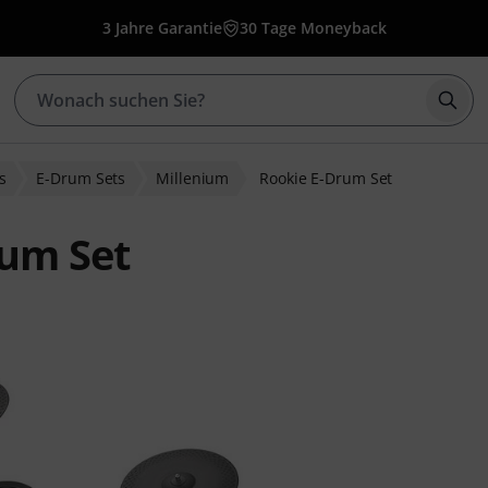
3 Jahre Garantie
30 Tage Moneyback
Such
s
E-Drum Sets
Millenium
Rookie E-Drum Set
rum Set
ewertungen