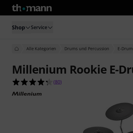
Shop
Service
Alle Kategorien
Drums und Percussion
E-Drum
Millenium Rookie E-D
4.3 von 5 Sternen aus 80 Kundenb
(
80
)