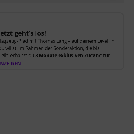
etzt geht’s los!
hlagzeug-Pfad mit Thomas Lang – auf deinem Level, in
willst. Im Rahmen der Sonderaktion, die bis
gilt, erhältst du
3 Monate exklusiven Zugang zur
völlig kostenlos! Der Freischaltcode zur App wird Dir
NZEIGEN
ickt.