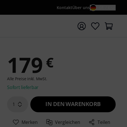
Kontakt
Über uns
DE / €
e mit Suchwort {searchTerm} starten
179
€
Alle Preise inkl. MwSt.
Sofort lieferbar
IN DEN WARENKORB
1
Merken
Vergleichen
Teilen