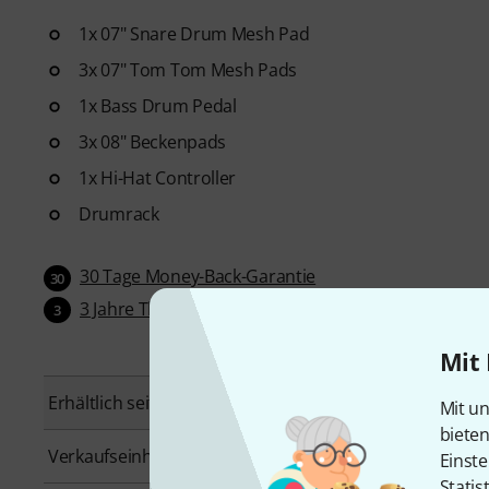
1x 07" Snare Drum Mesh Pad
3x 07" Tom Tom Mesh Pads
1x Bass Drum Pedal
3x 08" Beckenpads
1x Hi-Hat Controller
Drumrack
30 Tage Money-Back-Garantie
30
3 Jahre Thomann Garantie
3
Mit 
Erhältlich seit
November 2022
Mit un
biete
Verkaufseinheit
1 Stück
Einste
Statis