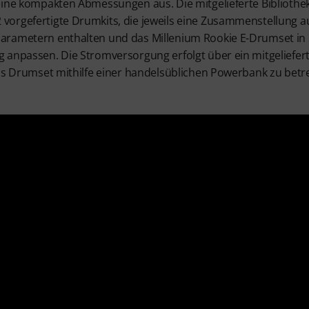
eine kompakten Abmessungen aus. Die mitgelieferte Bibliothe
vorgefertigte Drumkits, die jeweils eine Zusammenstellung
arametern enthalten und das Millenium Rookie E-Drumset in
anpassen. Die Stromversorgung erfolgt über ein mitgelieferte
das Drumset mithilfe einer handelsüblichen Powerbank zu betr