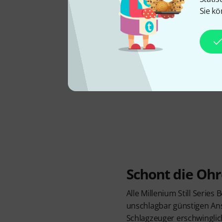
Sie kö
Schont die Oh
Alle Millenium Still Series
unschlagbar günstigen Ans
Schlagzeuger erschwinglic