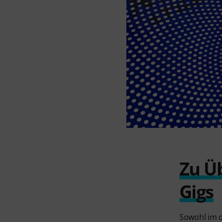
Zu Ü
Gigs
Sowohl im d