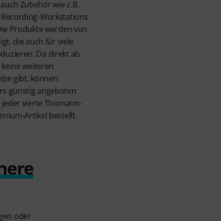
auch Zubehör wie z.B.
 Recording-Workstations
 Die Produkte werden von
gt, die auch für viele
uzieren. Da direkt ab
 keine weiteren
ebe gibt, können
rs günstig angeboten
 jeder vierte Thomann-
nium-Artikel bestellt.
nere
egen oder