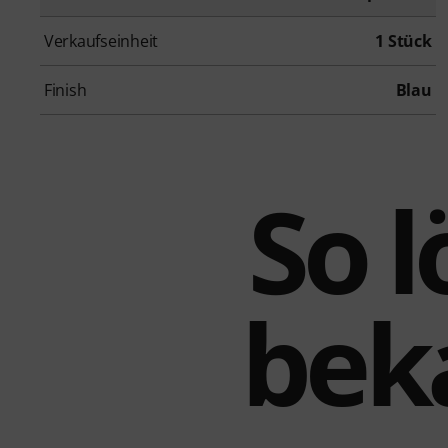
Verkaufseinheit
1 Stück
Finish
Blau
So l
beka