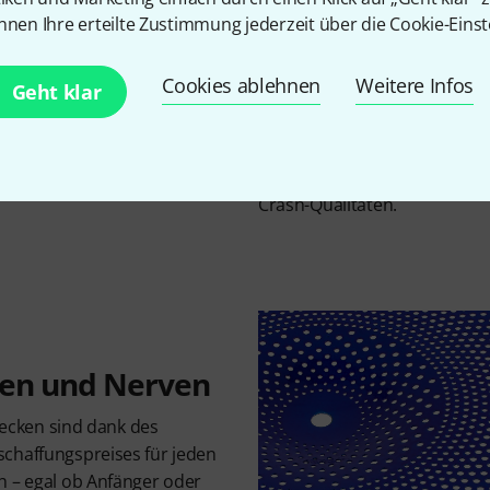
Außenseite hält, was der Name
nnen Ihre erteilte Zustimmung jederzeit über die Cookie-Einst
vermittelt es dem Schlagzeug
Spielgefühl. Konstruktionsbed
Cookies ablehnen
Weitere Infos
Geht klar
Still Series Ride Blue als zi
Höhenanteil zu beschreiben. 
sich geringfügig vom Rest d
kräftigen Spielen am Rand bi
Crash-Qualitäten.
ren und Nerven
 Becken sind dank des
chaffungspreises für jeden
h – egal ob Anfänger oder