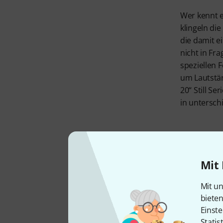
Wer kennt e
klingeln d
die damit 
nicht in Fra
speziellen 
um Lautstär
20“ Still Se
in untersch
Mit 
Mit un
biete
Einste
Statis