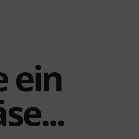
e ein
se...