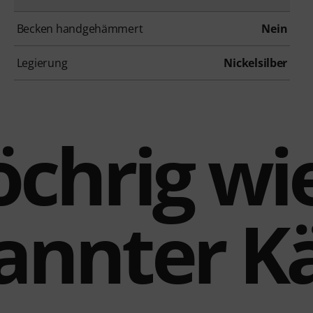
Becken handgehämmert
Nein
Legierung
Nickelsilber
öchrig wi
nnter Kä