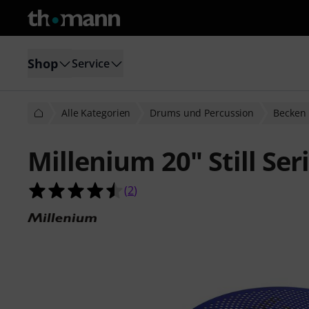
Shop
Service
Alle Kategorien
Drums und Percussion
Becken
Millenium 20" Still Ser
4.5 von 5 Sternen aus 2 Kundenbe
(
2
)