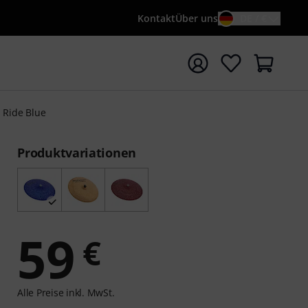
Kontakt
Über uns
DE / €
e mit Suchwort {searchTerm} starten
s Ride Blue
Produktvariationen
59
€
Alle Preise inkl. MwSt.