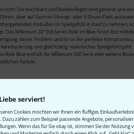
s nicht: Die Nachbarn und Bandkollegen sind genervt und ein
ie Ohren, aber auf Gummi-Übungs- oder E-Drum-Pads auszuwe
einhergehenden Einbußen im Spielgefühl in Kauf zu nehmen, 
ge. Das Millenium 20“ Still Series Ride im Blue Finish löst mittel
Fertigung dieses Problem und ist so der perfekte Kompromiss
kereduzierung und gleichzeitig realistisches Spielgefühl geh
ries Ride Blue enthält die Millenium Still Serie viele weitere Be
iedlichen Farben.
Authentisches F
Liebe serviert!
Über die gesamte Beckenober
seren Cookies möchten wir Ihnen ein fluffiges Einkaufserlebn
gebohrte Löcher verteilt. Die
n. Dazu zählen zum Beispiel passende Angebote, personalisie
reduziert die Lautstärke effekt
llungen. Wenn das für Sie okay ist, stimmen Sie der Nutzung 
Series Ride Blue auch bei st
tiken und Marketing einfach durch einen Klick auf „Geht klar“ z