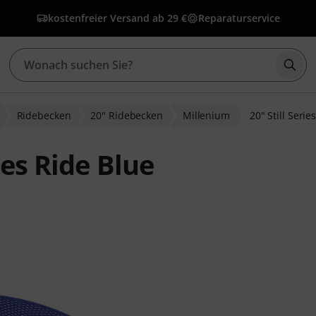
kostenfreier Versand ab 29 €
Reparaturservice
Such
Ridebecken
20" Ridebecken
Millenium
20" Still Serie
ies Ride Blue
wertungen