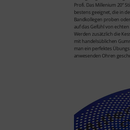
Profi. Das Millenium 20“ Stil
bestens geeignet, die in d
Bandkollegen proben oder 
auf das Gefühl von echten
Werden zusätzlich die Kes
mit handelsüblichen Gumm
man ein perfektes Übungs
anwesenden Ohren gesch