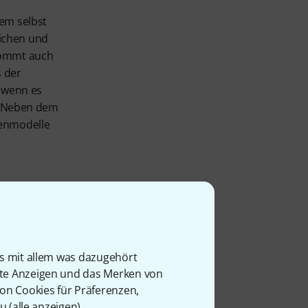
em selbst
ichen und
kommt auch
s der
, wenn es
t. Neben dem
ckenmodelle
eeling
fläche sind kleine, sauber
is mit allem was dazugehört
se spezielle Fertigung
rte Anzeigen und das Merken von
iv, sodass das 20“ Still
von Cookies für Präferenzen,
ärkeren Anschlägen an der
u (
alle anzeigen
).