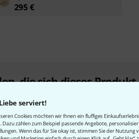
295 €
en, die sich dieses Produk
Liebe serviert!
seren Cookies möchten wir Ihnen ein fluffiges Einkaufserlebn
n. Dazu zählen zum Beispiel passende Angebote, personalisie
llungen. Wenn das für Sie okay ist, stimmen Sie der Nutzung 
tiken und Marketing einfach durch einen Klick auf „Geht klar“ z