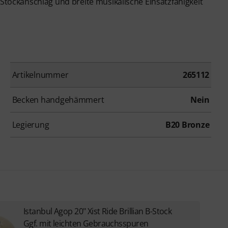
 Stockanschlag und breite musikalische Einsatzfähigkeit
Artikelnummer
265112
Becken handgehämmert
Nein
Legierung
B20 Bronze
Istanbul Agop 20" Xist Ride Brillian B-Stock
Ggf. mit leichten Gebrauchsspuren