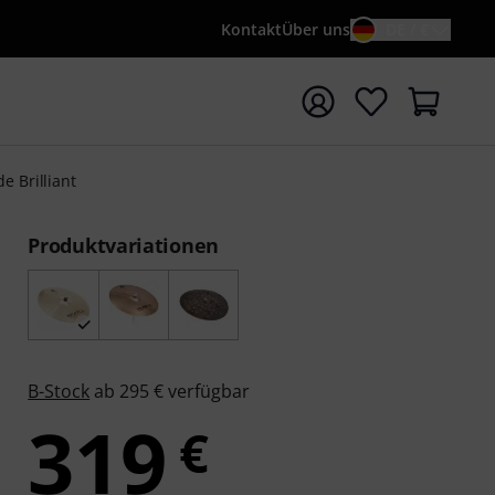
Kontakt
Über uns
DE / €
e mit Suchwort {searchTerm} starten
de Brilliant
Produktvariationen
B-Stock
ab 295 € verfügbar
319
€