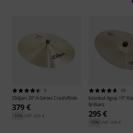
9
10
Zildjian
20" A-Series Crash/Ride
Istanbul Agop
19" Xis
Brilliant
379 €
295 €
-11%
UVP: 425 €
-15%
UVP: 349 €