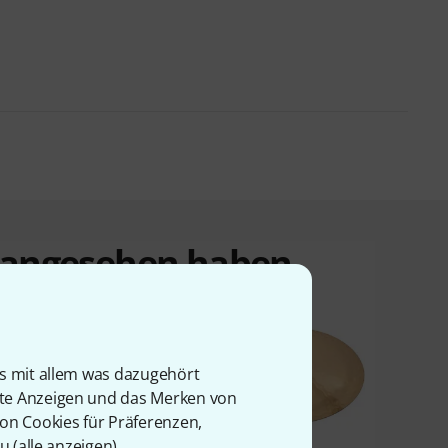
t angesehen haben
is mit allem was dazugehört
rte Anzeigen und das Merken von
von Cookies für Präferenzen,
u (
alle anzeigen
).