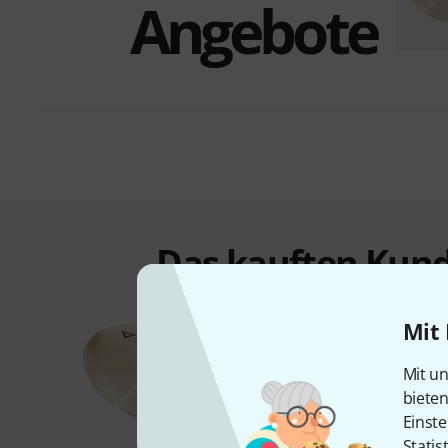
Angebote
Das kauften Kund
Mit 
Mit un
biete
Einste
Statis