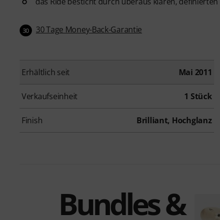
das Ride besticht durch überaus klaren, definierten
30 Tage Money-Back-Garantie
30
Erhältlich seit
Mai 2011
Verkaufseinheit
1 Stück
Finish
Brilliant, Hochglanz
Bundles &