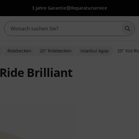
3 Jahre Garantie
Reparaturservice
Such
Ridebecken
20" Ridebecken
Istanbul Agop
20" Xist Ri
Ride Brilliant
ewertungen