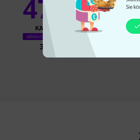
47%
13
Sie kö
KAUFTEN
KAUFTE
Paiste 20" 900 Se
GENAU DIESES PRODUKT
Ride
319 €
215 €