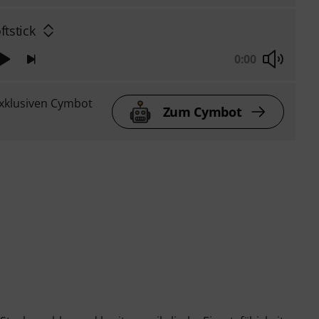
ftstick
0:00
xklusiven Cymbot
Zum Cymbot