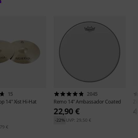
15
2045
gop
14" Xist Hi-Hat
Remo
14" Ambassador Coated
Zi
22,90 €
4
-22%
UVP: 29,50 €
79 €