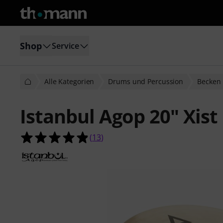
Shop
Service
Alle Kategorien
Drums und Percussion
Becken
Istanbul Agop 20" Xist 
4.8 von 5 Sternen aus 13 Kundenb
(
13
)