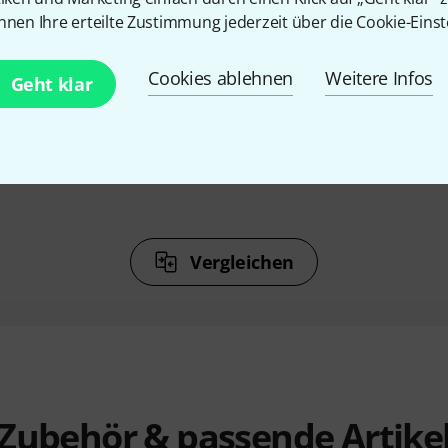
%
6%
nnen Ihre erteilte Zustimmung jederzeit über die Cookie-Einst
Cookies ablehnen
Weitere Infos
Geht klar
N
KAUFTEN
ries Heavy
Istanbul Agop 20" Traditional
Istanbul A
Crash Ride
439 €
Vergleichen
Zubehör & passende Artike