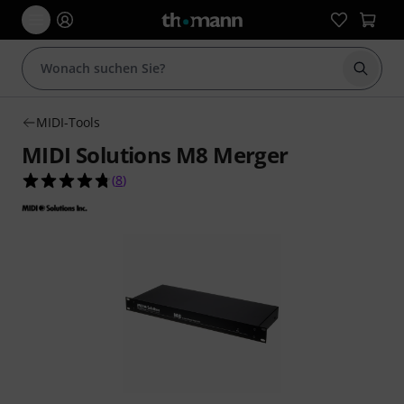
Suche 
MIDI-Tools
MIDI Solutions M8 Merger
4.8 von 5 Sternen aus 8 Kundenbewertungen
(
8
)