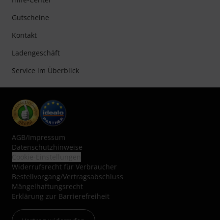
Gutscheine
Kontakt
Ladengeschäft
Service im Überblick
AGB
/
Impressum
Datenschutzhinweise
Cookie-Einstellungen
Widerrufsrecht für Verbraucher
Bestellvorgang/Vertragsabschluss
Mängelhaftungsrecht
Erklärung zur Barrierefreiheit