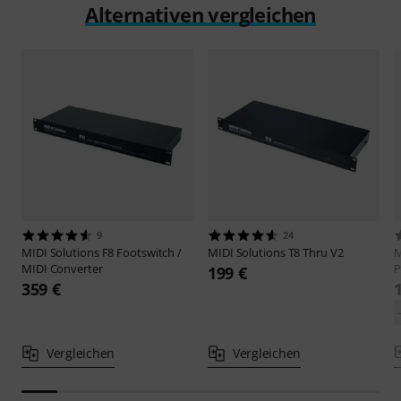
Alternativen vergleichen
9
24
MIDI Solutions
F8 Footswitch /
MIDI Solutions
T8 Thru V2
M
MIDI Converter
P
199 €
359 €
Vergleichen
Vergleichen