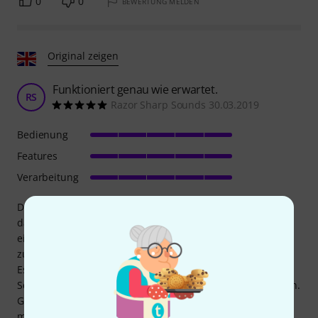
0
0
BEWERTUNG MELDEN
Original zeigen
Funktioniert genau wie erwartet.
RS
Razor Sharp Sounds 30.03.2019
Bedienung
Features
Verarbeitung
Dieses Gerät funktioniert genau wie erwartet. Ich kann
damit alle MIDI-Ausgänge meiner Ausrüstung mit dem
einzigen MIDI-Eingang meiner Schnittstelle
zusammenführen. Die Stromversorgung erfolgt über MIDI.
Es wäre großartig, wenn die Stromversorgung über die
Schnittstelle möglich wäre, aber das ist leider nicht möglich.
Glücklicherweise gibt es ein Gerät, das ich immer mit
meiner DAW verwende und das die Stromversorgung