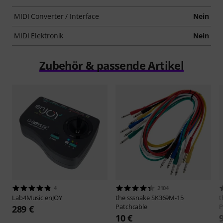
MIDI Converter / Interface
Nein
MIDI Elektronik
Nein
Zubehör & passende Artikel
4
2104
Lab4Music
enJOY
the sssnake
SK369M-15
t
Patchcable
P
289 €
10 €