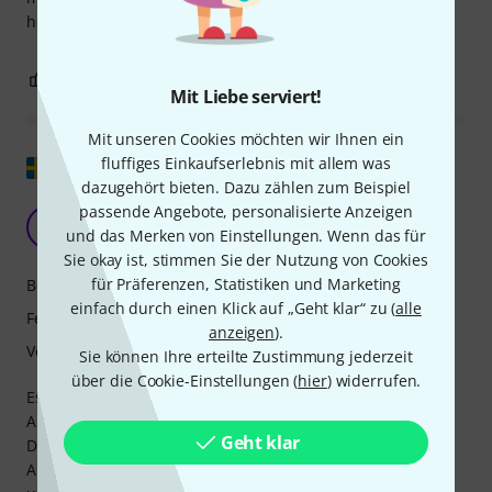
herstellen kann.
1
0
BEWERTUNG MELDEN
Mit Liebe serviert!
Mit unseren Cookies möchten wir Ihnen ein
Original zeigen
fluffiges Einkaufserlebnis mit allem was
dazugehört bieten. Dazu zählen zum Beispiel
passende Angebote, personalisierte Anzeigen
Das
8T
und das Merken von Einstellungen. Wenn das für
80-90 tals syntare 01.12.2017
Sie okay ist, stimmen Sie der Nutzung von Cookies
für Präferenzen, Statistiken und Marketing
Bedienung
einfach durch einen Klick auf „Geht klar“ zu (
alle
Features
anzeigen
).
Verarbeitung
Sie können Ihre erteilte Zustimmung jederzeit
über die Cookie-Einstellungen (
hier
) widerrufen.
Es macht nichts anderes, als wofür es gebaut wurde: MIDI-
Ausgangssignale mit Eingangssignalen zusammenführen.
Geht klar
Dadurch wird die Gesamtlänge der MIDI-Kabel reduziert.
Als mein MIDI-Setup in den 90er-Jahren immer