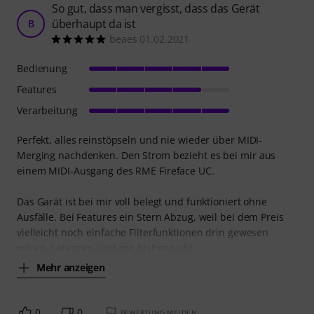
So gut, dass man vergisst, dass das Gerät
überhaupt da ist
B
beaes 01.02.2021
Bedienung
Features
Verarbeitung
Perfekt, alles reinstöpseln und nie wieder über MIDI-
Merging nachdenken. Den Strom bezieht es bei mir aus
einem MIDI-Ausgang des RME Fireface UC.
Das Garät ist bei mir voll belegt und funktioniert ohne
Ausfälle. Bei Features ein Stern Abzug, weil bei dem Preis
vielleicht noch einfache Filterfunktionen drin gewesen
wären. Latenzen sind mir bisher nicht
Mehr anzeigen
0
0
BEWERTUNG MELDEN