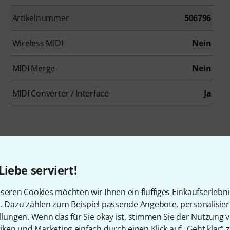
Artikelnummer
506796
Wireless MIDI
Nein
MIDI Merge
Nein
MIDI Converter / Interface
Ja
Zubehör & passende Artike
Liebe serviert!
seren Cookies möchten wir Ihnen ein fluffiges Einkaufserlebn
n. Dazu zählen zum Beispiel passende Angebote, personalisie
llungen. Wenn das für Sie okay ist, stimmen Sie der Nutzung 
tiken und Marketing einfach durch einen Klick auf „Geht klar“ z