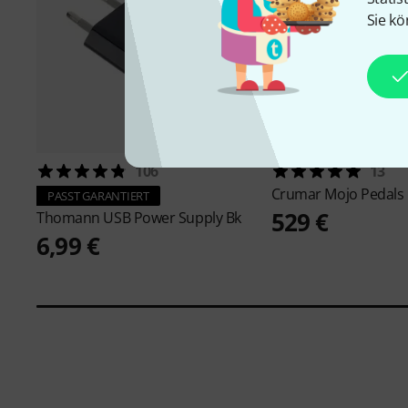
Sie kö
106
13
Crumar
Mojo Pedals
PASST GARANTIERT
529 €
Thomann
USB Power Supply Bk
6,99 €