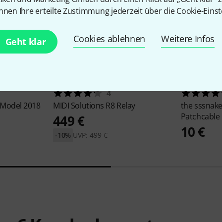
nnen Ihre erteilte Zustimmung jederzeit über die Cookie-Einst
Cookies ablehnen
Weitere Infos
Geht klar
4
 Model 2018
MIDI Solutions
R8 Relay
the sssnak
Patchcable
449 €
10 €
-10%
UVP: 499 €