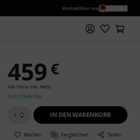
Kontakt
Über uns
DE / €
e mit Suchwort {searchTerm} starten
459
€
Alle Preise inkl. MwSt.
Sofort lieferbar
IN DEN WARENKORB
1
Merken
Vergleichen
Teilen