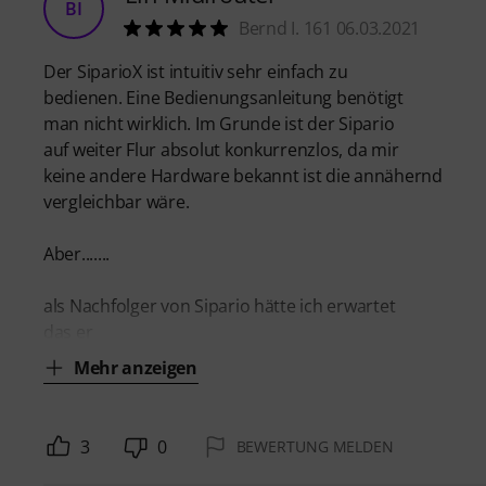
BI
Bernd I. 161 06.03.2021
Der SiparioX ist intuitiv sehr einfach zu
bedienen. Eine Bedienungsanleitung benötigt
man nicht wirklich. Im Grunde ist der Sipario
auf weiter Flur absolut konkurrenzlos, da mir
keine andere Hardware bekannt ist die annähernd
vergleichbar wäre.
Aber.......
als Nachfolger von Sipario hätte ich erwartet
das er
Mehr anzeigen
3
0
BEWERTUNG MELDEN