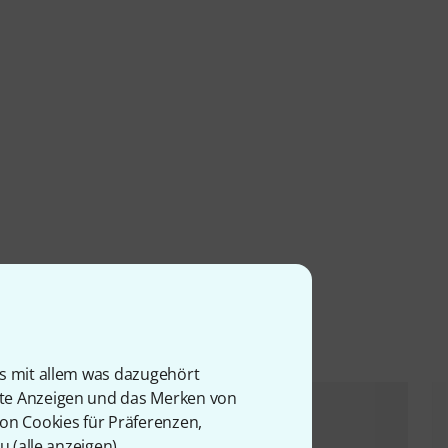
l
is mit allem was dazugehört
rte Anzeigen und das Merken von
von Cookies für Präferenzen,
u (
alle anzeigen
).