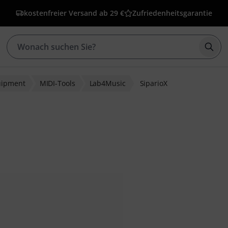
kostenfreier Versand ab 29 €
Zufriedenheitsgarantie
Such
uipment
MIDI-Tools
Lab4Music
SiparioX
wertungen