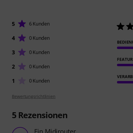
5
6 Kunden
4
0 Kunden
BEDIE
3
0 Kunden
FEATUR
2
0 Kunden
VERARB
1
0 Kunden
Bewertungsrichtlinien
5
Rezensionen
Ein Midirouter