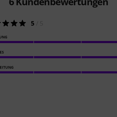
6
Kundenbewertungen
5
/ 5
NUNG
ES
EITUNG