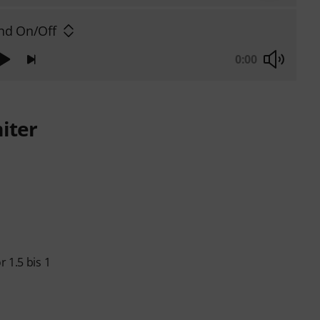
nd On/Off
0:00
iter
 1.5 bis 1