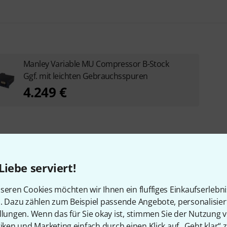
Manley Variable MU Compressor B-Stock
Ggf. mit leichten Gebrauchsspuren
4.249 €
Liebe serviert!
Zubehör & passende Artike
seren Cookies möchten wir Ihnen ein fluffiges Einkaufserlebn
n. Dazu zählen zum Beispiel passende Angebote, personalisie
llungen. Wenn das für Sie okay ist, stimmen Sie der Nutzung 
tiken und Marketing einfach durch einen Klick auf „Geht klar“ z