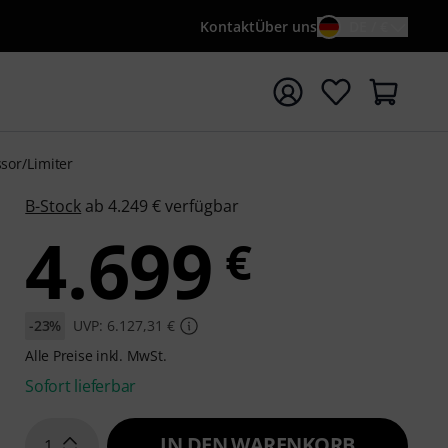
Kontakt
Über uns
DE / €
e mit Suchwort {searchTerm} starten
sor/Limiter
B-Stock
ab 4.249 € verfügbar
4.699
€
-23%
UVP: 6.127,31 €
Alle Preise inkl. MwSt.
Sofort lieferbar
IN DEN WARENKORB
1