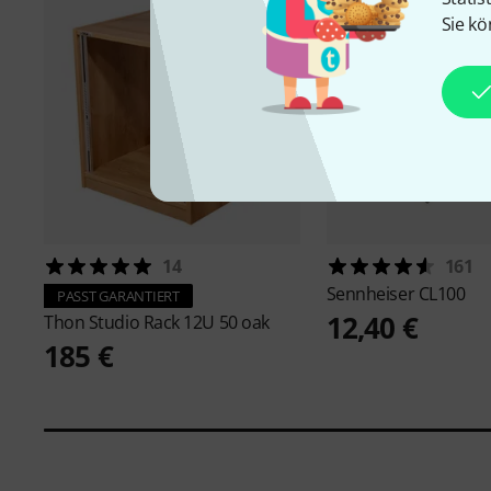
Sie kö
14
161
Sennheiser
CL100
PASST GARANTIERT
12,40 €
Thon
Studio Rack 12U 50 oak
185 €