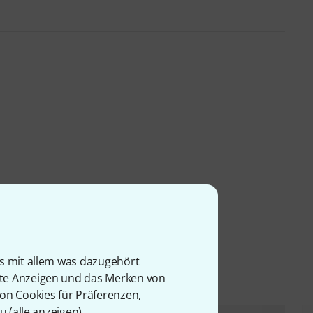
l
is mit allem was dazugehört
rte Anzeigen und das Merken von
von Cookies für Präferenzen,
u (
alle anzeigen
).