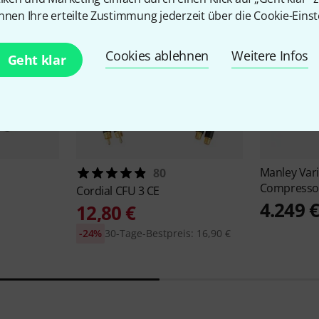
nnen Ihre erteilte Zustimmung jederzeit über die Cookie-Einst
Cookies ablehnen
Weitere Infos
Geht klar
Manley
Var
80
Compressor
Cordial
CFU 3 CE
4.249 
12,80 €
-24%
30-Tage-Bestpreis: 16,90 €