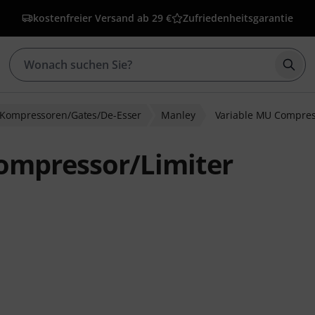
kostenfreier Versand ab 29 €
Zufriedenheitsgarantie
Such
Kompressoren/Gates/De-Esser
Manley
Variable MU Compres
ompressor/Limiter
wertungen