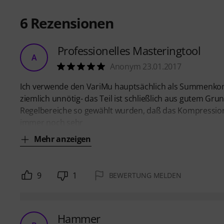
6
Rezensionen
Professionelles Masteringtool
A
Anonym 23.01.2017
Ich verwende den VariMu hauptsächlich als Summenkomp
ziemlich unnötig- das Teil ist schließlich aus gutem Grun
Regelbereiche so gewählt wurden, daß das Kompressions
immer noch sehr
Mehr anzeigen
9
1
BEWERTUNG MELDEN
Hammer