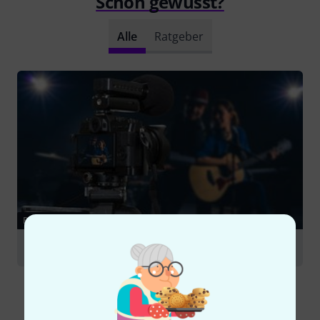
Schon gewusst?
Alle
Ratgeber
RATGEBER
Broadcast & Video