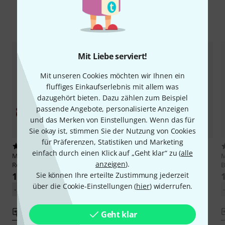
Alternativen vergleichen
Mit Liebe serviert!
Mit unseren Cookies möchten wir Ihnen ein
fluffiges Einkaufserlebnis mit allem was
dazugehört bieten. Dazu zählen zum Beispiel
passende Angebote, personalisierte Anzeigen
und das Merken von Einstellungen. Wenn das für
Sie okay ist, stimmen Sie der Nutzung von Cookies
für Präferenzen, Statistiken und Marketing
6
13
einfach durch einen Klick auf „Geht klar“ zu (
alle
Manfrotto
046MCR Expan Set
Manfrotto
272B Background
M
anzeigen
).
Red Chain
Support 3-Sect
B
Sie können Ihre erteilte Zustimmung jederzeit
119 €
73 €
über die Cookie-Einstellungen (
hier
) widerrufen.
-30%
UVP: 169,55 €
-34%
UVP: 111,32 €
Vergleichen
Vergleichen
Geht klar