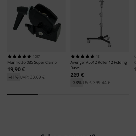
1087
13
M
Manfrotto
035 Super Clamp
Avenger
A5012 Roller 12 Folding
K
Base
19,90 €
269 €
-41%
UVP: 33,69 €
-33%
UVP: 399,44 €