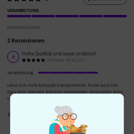
VERARBEITUNG
Bewertungsrichtlinien
2
Rezensionen
Hohe Qualität und super praktisch
A
AleReBer 08.06.2021
Verarbeitung
Lässt sich recht kompakt transportieren. Finde auch toll,
dass man mehrere Rahmen miteinander verknüpfen kann
und somit auch größere Szenerien umsetzen kann!
0
0
BEWERTUNG MELDEN