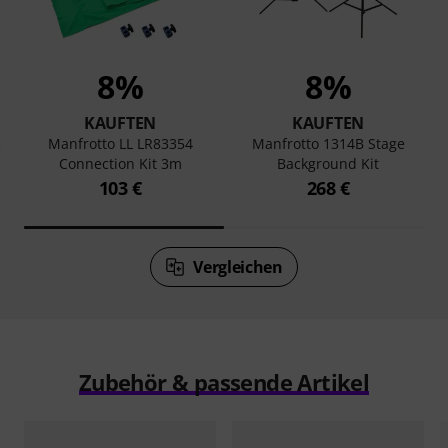
8%
8%
KAUFTEN
KAUFTEN
n
Manfrotto LL LR83354
Manfrotto 1314B Stage
Connection Kit 3m
Background Kit
103 €
268 €
Vergleichen
Zubehör & passende Artikel