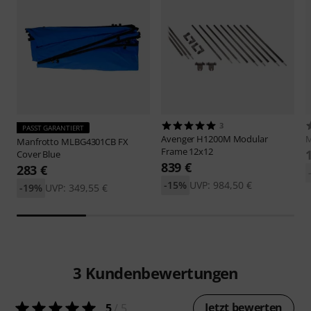
3
PASST GARANTIERT
Avenger
H1200M Modular
M
Manfrotto
MLBG4301CB FX
Frame 12x12
Cover Blue
839 €
283 €
-15%
UVP: 984,50 €
-19%
UVP: 349,55 €
3
Kundenbewertungen
Jetzt bewerten
5
/ 5