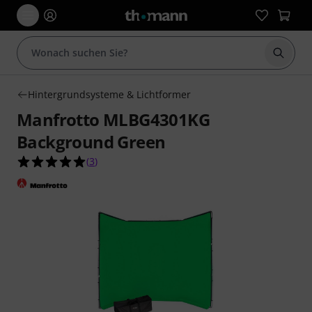
Suche 
Hintergrundsysteme & Lichtformer
Manfrotto MLBG4301KG
Background Green
5.0 von 5 Sternen aus 3 Kundenbewertungen
(
3
)