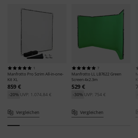
1
7
Manfrotto
Pro Scrim All-in-one-
Manfrotto
LL LB7622 Green
M
Kit XL
Screen 4x2.3m
K
859 €
529 €
-20%
UVP: 1.074,84 €
-30%
UVP: 754 €
Vergleichen
Vergleichen