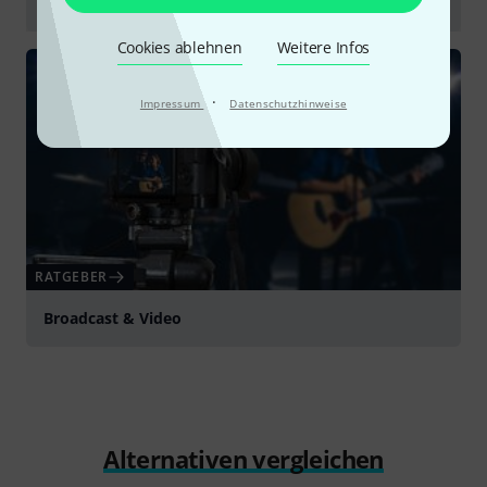
Manfrotto Chroma Key FX Background Kit
abspielen
Cookies ablehnen
Weitere Infos
·
Impressum
Datenschutzhinweise
RATGEBER
Broadcast & Video
Alternativen vergleichen