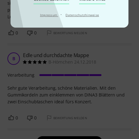
sich gut an. Die Einsteckfächer und Haltebänder sind sehr
praktisch und funktionell. Sehr gutes Preis-
·
Impressum
Datenschutzhinweise
Leistungsverhältnis!
0
0
BEWERTUNG MELDEN
Edle und durchdachte Mappe
B
B-Hörnchen 24.12.2018
Verarbeitung
Sehr gute Verarbeitung, schöne Materialien. Mit den
Gummikordeln zum einklemmen von DINA3 Blättern und
zwei Einschubtaschen ideal fürs Konzert.
0
0
BEWERTUNG MELDEN