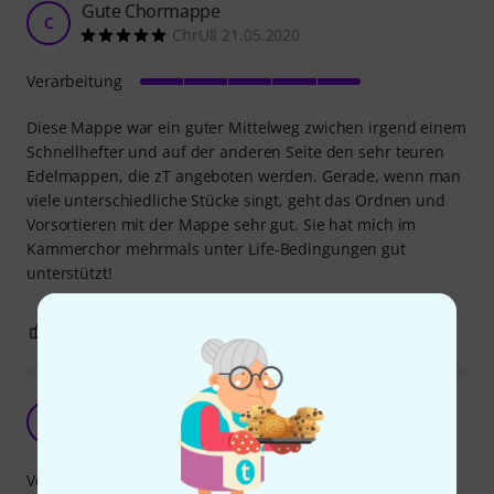
Gute Chormappe
C
ChrUll 21.05.2020
Verarbeitung
Diese Mappe war ein guter Mittelweg zwichen irgend einem
Schnellhefter und auf der anderen Seite den sehr teuren
Edelmappen, die zT angeboten werden. Gerade, wenn man
viele unterschiedliche Stücke singt, geht das Ordnen und
Vorsortieren mit der Mappe sehr gut. Sie hat mich im
Kammerchor mehrmals unter Life-Bedingungen gut
unterstützt!
0
0
BEWERTUNG MELDEN
gute Notenmappe
A
Anonym 22.07.2016
Verarbeitung