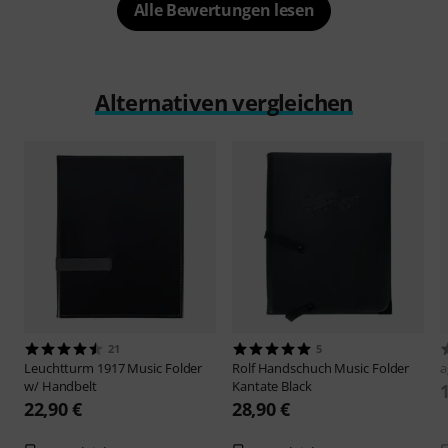
Alle Bewertungen lesen
Alternativen vergleichen
21
5
Leuchtturm 1917
Music Folder
Rolf Handschuch
Music Folder
a
w/ Handbelt
Kantate Black
22,90 €
28,90 €