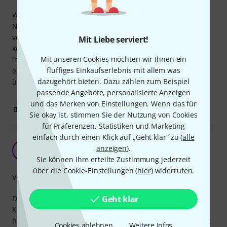
Wir waren lange auf der Suche nach einer stabilen
Notenmappe. Jetzt haben wir eine gefunden. Sehr gut
verarbeitet und durch die Gummiführungen in der Mitte,
Mit Liebe serviert!
können mehrseitige Noten gut eingeklemmt werden. Die
Mit unseren Cookies möchten wir Ihnen ein
inneren Ecken haben eine durchsichtige Folie, in der
fluffiges Einkaufserlebnis mit allem was
einzelne Blätter gut halten. Über den Preis gibt es
dazugehört bieten. Dazu zählen zum Beispiel
überhaupt nichts zu meckern. Können wir nur empfehlen.
passende Angebote, personalisierte Anzeigen
und das Merken von Einstellungen. Wenn das für
1
0
BEWERTUNG MELDEN
Sie okay ist, stimmen Sie der Nutzung von Cookies
für Präferenzen, Statistiken und Marketing
einfach durch einen Klick auf „Geht klar“ zu (
alle
Für unseren Chor die perfekte Notenmappe!
anzeigen
).
AR
A. R. 29.11.2018
Sie können Ihre erteilte Zustimmung jederzeit
über die Cookie-Einstellungen (
hier
) widerrufen.
Verarbeitung
Geht klar
Die Mappe ist groß genug, um die Noten eines ganzen
Konzerts zu fassen, aber dabei noch leicht und angenehm
handlich. Das Material sieht sehr hochwertig aus und fühlt
Cookies ablehnen
Weitere Infos