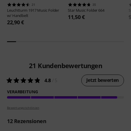
21
35
Leuchtturm 1917
Music Folder
Star
Music Folder 664
S
w/ Handbelt
11,50 €
22,90 €
21
Kundenbewertungen
Jetzt bewerten
4.8
/ 5
VERARBEITUNG
Bewertungsrichtlinien
12
Rezensionen