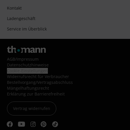
Kontakt
Ladengeschäft
Service im Überblick
AGB
/
Impressum
Datenschutzhinweise
Cookie-Einstellungen
Widerrufsrecht für Verbraucher
Bestellvorgang/Vertragsabschluss
Mängelhaftungsrecht
Erklärung zur Barrierefreiheit
Vertrag widerrufen