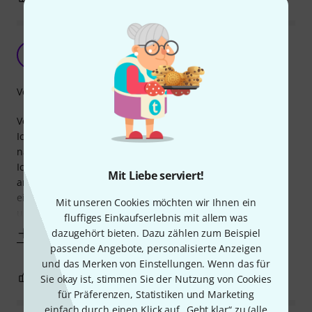
Interessante Folien
L
Loana 04.02.2019
Verarbeitung
Verarbeitung und Gesamteindruck sind zufriedenstellend.
Ich hatte die Mappe zur Auswahl bestellt bei der Suche
nach einer Mappe für meine Chornoten.
Ich konnte mit der Besonderheit der Folien nicht viel
Mit Liebe serviert!
anfangen. Man kann die Blätter entweder ganz in die Folie
einstecken, oder so, das die Blätter nur am oberen und
Mit unseren Cookies möchten wir Ihnen ein
unteren Rand von einem Streifen Folie gehalten
fluffiges Einkaufserlebnis mit allem was
dazugehört bieten. Dazu zählen zum Beispiel
Mehr anzeigen
passende Angebote, personalisierte Anzeigen
und das Merken von Einstellungen. Wenn das für
3
0
Sie okay ist, stimmen Sie der Nutzung von Cookies
BEWERTUNG MELDEN
für Präferenzen, Statistiken und Marketing
einfach durch einen Klick auf „Geht klar“ zu (
alle