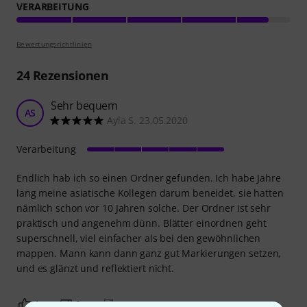
VERARBEITUNG
Bewertungsrichtlinien
24
Rezensionen
Sehr bequem
AS
Ayla S. 23.05.2020
Verarbeitung
Endlich hab ich so einen Ordner gefunden. Ich habe Jahre
lang meine asiatische Kollegen darum beneidet, sie hatten
nämlich schon vor 10 Jahren solche. Der Ordner ist sehr
praktisch und angenehm dünn. Blätter einordnen geht
superschnell, viel einfacher als bei den gewöhnlichen
mappen. Mann kann dann ganz gut Markierungen setzen,
und es glänzt und reflektiert nicht.
1
0
BEWERTUNG MELDEN