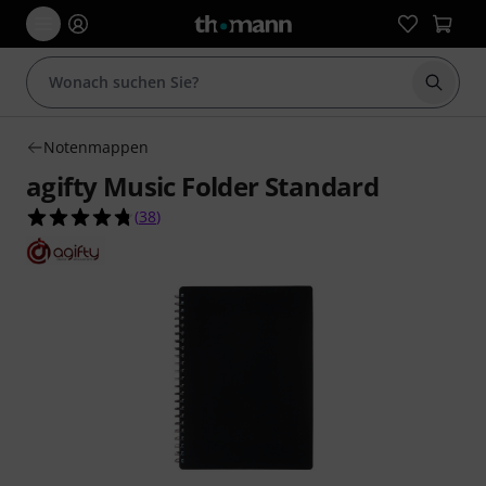
Suche 
Notenmappen
agifty Music Folder Standard
4.8 von 5 Sternen aus 38 Kundenbewertungen
(
38
)