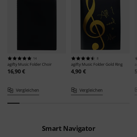
14
8
agifty
Music Folder Choir
agifty
Music Folder Gold Ring
a
16,90 €
4,90 €
Vergleichen
Vergleichen
Smart Navigator