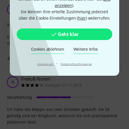
anzeigen
).
praktisch
C
Sie können Ihre erteilte Zustimmung jederzeit
Claro 18.08.2021
über die Cookie-Einstellungen (
hier
) widerrufen.
Verarbeitung
Geht klar
Die Blätter kann man gut während der Probe beschriften
ohne dass man sie extra aus der Folie rausnehmen muss.
Cookies ablehnen
Weitere Infos
1
0
BEWERTUNG MELDEN
·
Impressum
Datenschutzhinweise
Freiluft-Noten
A
Anonym 22.11.2016
Verarbeitung
Ich habe die Mappe aus zwei Gründen gekauft: Sie ist
günstig und ein Ringbuch, wodurch Sie sich platzsparend
platzieren lässt.