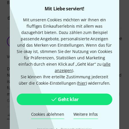
Bleistiftbefestigung ist vorhanden.
Mit Liebe serviert!
0
0
BEWERTUNG MELDEN
Mit unseren Cookies möchten wir Ihnen ein
fluffiges Einkaufserlebnis mit allem was
dazugehört bieten. Dazu zählen zum Beispiel
Sehr gut verarbeitete und günstige Notenmappe
passende Angebote, personalisierte Anzeigen
J
jandd 16.01.2025
und das Merken von Einstellungen. Wenn das für
Sie okay ist, stimmen Sie der Nutzung von Cookies
Verarbeitung
für Präferenzen, Statistiken und Marketing
einfach durch einen Klick auf „Geht klar“ zu (
alle
Der Versand durch Thomann erfolgte sehr schnell, die
anzeigen
).
Notemappe besteht aus stabilem schwarzen Kunststoff und
Sie können Ihre erteilte Zustimmung jederzeit
ist ringsum mit einem Stoffband umnäht. Die Qualität ist
über die Cookie-Einstellungen (
hier
) widerrufen.
für den günstigen Preis sehr gut, der Schließmechanismus
mit dem fest vernieteten Metallteil auf der Vorderseite und
Geht klar
Gummiband an der Rückseite ist praktisch. Die Mappe ist
ausreichend breit für eine
Cookies ablehnen
Weitere Infos
Mehr anzeigen
·
Impressum
Datenschutzhinweise