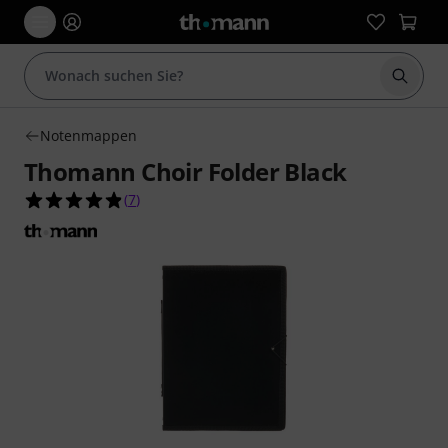
Suche 
Notenmappen
Thomann Choir Folder Black
4.9 von 5 Sternen aus 7 Kundenbewertungen
(
7
)