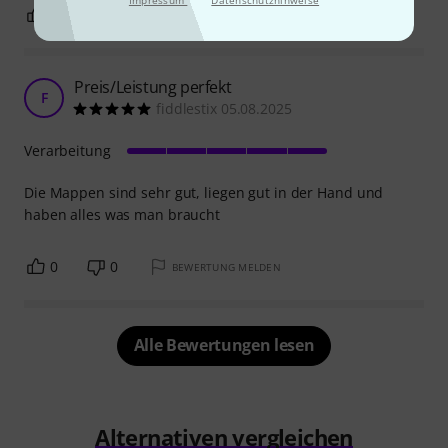
0
0
BEWERTUNG MELDEN
Preis/Leistung perfekt
F
fiddlestix 05.08.2025
Verarbeitung
Die Mappen sind sehr gut, liegen gut in der Hand und
haben alles was man braucht
0
0
BEWERTUNG MELDEN
Alle Bewertungen lesen
Alternativen vergleichen