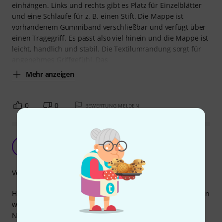
einhängen. Links und rechts gibt es Platz für Einzelblätter
und eine Schlaufe für z. B. einen Stift. Die Mappe ist
vorhandenem Gummiband verschließbar und verfügt über
einen Tragegriff. Es passt also viel hinein und die Mappe ist
leicht, handlich und stabil. Die Textilumrandung sorgt für
angenehmes Griffgefühl. Das
Mehr anzeigen
0
0
BEWERTUNG MELDEN
Super Preis/Leistung
TW
Timo W 23.12.2025
Verarbeitung
Haben einen Satz Mappen für unseren Chor im Einsatz. Tun
was sie sollen und haben Gummis zum Festspannen der
Noten und zum einhändigen Halten. Sogar eine