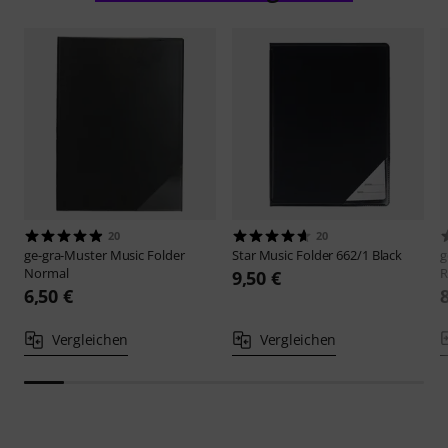
20
20
ge-gra-Muster
Music Folder
Star
Music Folder 662/1 Black
g
Normal
R
9,50 €
6,50 €
Vergleichen
Vergleichen