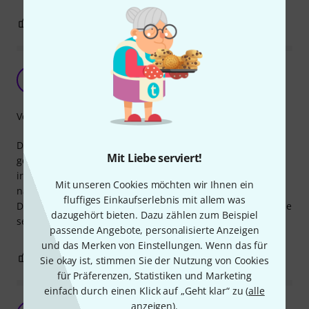
0
0
BEWERTUNG MELDEN
Gute Universalmappe
T
Tobias123 26.10.2009
Verarbeitung
Diese Mappe ist durch Ihre flexible Höhe für fast alles
Mit Liebe serviert!
geeignet. Man kann in Ihr Noten unterbringen,
irgendwelche Dokumente, Aufnahmen auf CDs für die
Mit unseren Cookies möchten wir Ihnen ein
nächste Probe, etc...
fluffiges Einkaufserlebnis mit allem was
Die Verarbeitung ist sehr gut und sie hat dadurch auch eine
dazugehört bieten. Dazu zählen zum Beispiel
sehr lange "Lebenszeit".
passende Angebote, personalisierte Anzeigen
und das Merken von Einstellungen. Wenn das für
1
0
BEWERTUNG MELDEN
Sie okay ist, stimmen Sie der Nutzung von Cookies
für Präferenzen, Statistiken und Marketing
einfach durch einen Klick auf „Geht klar“ zu (
alle
anzeigen
).
Klassische Notenmappe