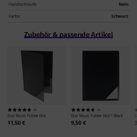
Handschlaufe
Nein
Farbe
Schwarz
Zubehör & passende Artikel
35
20
Star
Music Folder 664
Star
Music Folder 662/1 Black
S
11,50 €
9,50 €