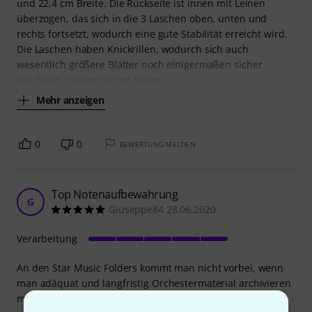
und 22,4 cm Breite. Die Rückseite ist innen mit Leinen
überzogen, das sich in die 3 Laschen oben, unten und
rechts fortsetzt, wodurch eine gute Stabilität erreicht wird.
Die Laschen haben Knickrillen, wodurch sich auch
wesentlich größere Blätter noch einigermaßen sicher
geschützt transportieren lassen.
Mehr anzeigen
0
0
BEWERTUNG MELDEN
Top Notenaufbewahrung
G
Giuseppe84 28.06.2020
Verarbeitung
An den Star Music Folders kommt man nicht vorbei, wenn
man adäquat und langfristig Orchestermaterial archivieren
möchte. Teuer, aber sehr zu empfehlen.