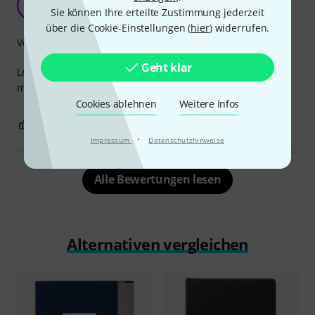
UB
Sie können Ihre erteilte Zustimmung jederzeit
Ulrich B. 752 06.09.2023
über die Cookie-Einstellungen (
hier
) widerrufen.
Verarbeitung
Geht klar
Leider besteht der ist der Verschluss aus einem Band dass
mit der Zeit ausfädelt.
Cookies ablehnen
Weitere Infos
0
0
BEWERTUNG MELDEN
·
Impressum
Datenschutzhinweise
Alle Bewertungen lesen
Alternativen vergleichen