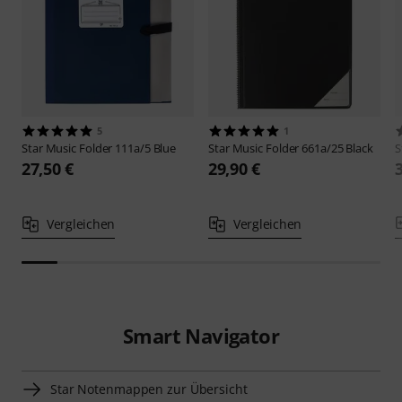
5
1
Star
Music Folder 111a/5 Blue
Star
Music Folder 661a/25 Black
S
27,50 €
29,90 €
Vergleichen
Vergleichen
Smart Navigator
Star Notenmappen zur Übersicht