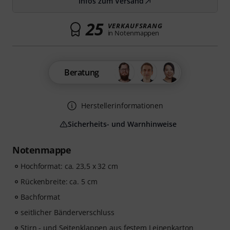
Infos zum Versand
25
VERKAUFSRANG
in Notenmappen
Beratung
Herstellerinformationen
Sicherheits- und Warnhinweise
Notenmappe
Hochformat: ca. 23,5 x 32 cm
Rückenbreite: ca. 5 cm
Bachformat
seitlicher Bänderverschluss
Stirn - und Seitenklappen aus festem Leinenkarton