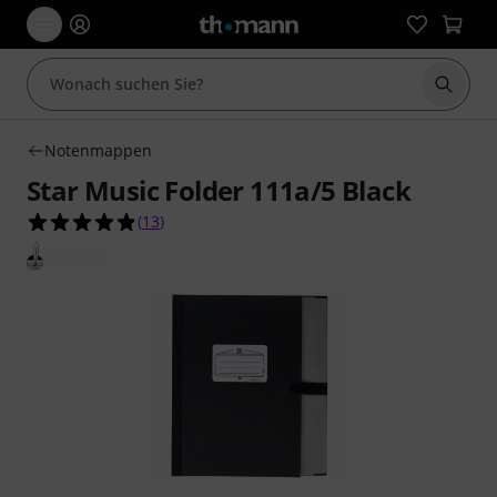
Suche 
Notenmappen
Star Music Folder 111a/5 Black
4.8 von 5 Sternen aus 13 Kundenbewertungen
(
13
)