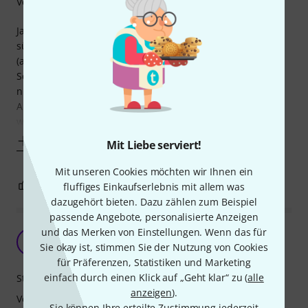
Verarbeitung
Ja, es gibt noch billigere Schulterstützen, und es gibt auch
sündhaft teure derer, wie z. B. die Pirastro Korfker Rest
(auch schon ausprobiert). Der Mehrwert der Luxus-
Schulterstützen erschließt sich mir allerdings immer noch
nicht. Die Kun-Super besticht durch ihre ergonomische
Ausführung und der fast stufenlosen Verstellbarkeit, was
will man also mehr. Ich bin sehr
Mehr anzeigen
Mit Liebe serviert!
Mit unseren Cookies möchten wir Ihnen ein
0
0
fluffiges Einkaufserlebnis mit allem was
BEWERTUNG MELDEN
dazugehört bieten. Dazu zählen zum Beispiel
passende Angebote, personalisierte Anzeigen
und das Merken von Einstellungen. Wenn das für
Stufenlos einstellbare Stütze
K
Sie okay ist, stimmen Sie der Nutzung von Cookies
Klassik-Video 24.05.2019
für Präferenzen, Statistiken und Marketing
einfach durch einen Klick auf „Geht klar“ zu (
alle
Stabilität
anzeigen
).
Verarbeitung
Sie können Ihre erteilte Zustimmung jederzeit