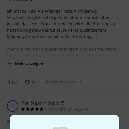
Ich machs kurz: Als Anfänger habe nicht genug
Vergleichsmöglichkeiten gehabt, aber mir wurde eben
gesagt, dass eine Stütze mir helfen wird, die Bratsche zu
halten und genau das tut es. Für eine qualifiziertere
Meinung, brauche ich eben mehr Erfahrung. ;-)
Aber um mal den anderen Anfängern hier zu ermuntern:
Ob es dieses oder ein anderes Modell ist: Holt
Mehr anzeigen
0
0
BEWERTUNG MELDEN
Kun Super = Super !!!
C
CrazyViolist 29.08.2018
Stabilität