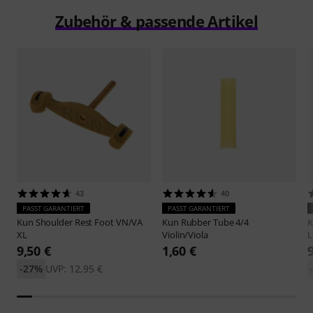
Zubehör & passende Artikel
43
40
PASST GARANTIERT
PASST GARANTIERT
Kun
Shoulder Rest Foot VN/VA
Kun
Rubber Tube 4/4
XL
Violin/Viola
L
9,50 €
1,60 €
-27%
UVP: 12,95 €