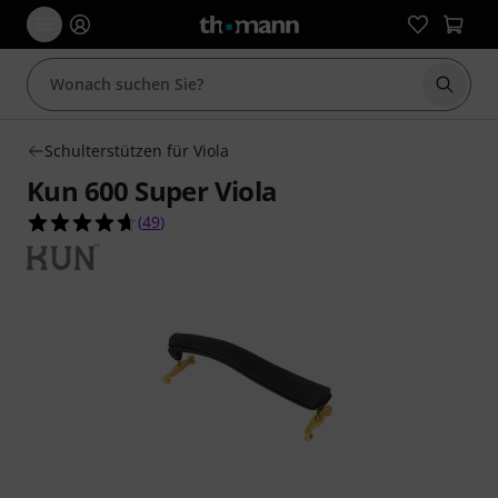
Suche 
Schulterstützen für Viola
Kun 600 Super Viola
4.7 von 5 Sternen aus 49 Kundenbewertungen
(
49
)