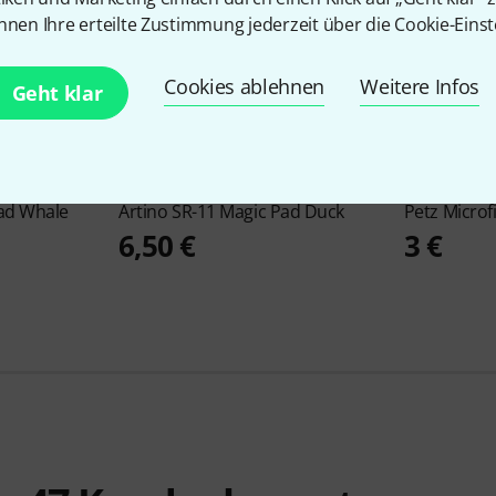
nnen Ihre erteilte Zustimmung jederzeit über die Cookie-Einst
Cookies ablehnen
Weitere Infos
Geht klar
4
ad Whale
Artino
SR-11 Magic Pad Duck
Petz
Microf
6,50 €
3 €