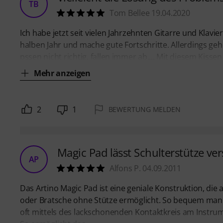
TB
Tom Bellee 19.04.2020
Ich habe jetzt seit vielen Jahrzehnten Gitarre und Klavier
halben Jahr und mache gute Fortschritte. Allerdings geh
pssen nicht richtig, fallen immer ab.... Mit diesem Kiss
Mehr anzeigen
2
1
BEWERTUNG MELDEN
Magic Pad lässt Schulterstütze v
AP
Alfons P. 04.09.2011
Das Artino Magic Pad ist eine geniale Konstruktion, die 
oder Bratsche ohne Stütze ermöglicht. So bequem man 
oft mittels des lackschonenden Kontaktkreis am Instr