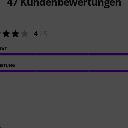
47
Kundenbewertungen
4
/ 5
ITÄT
EITUNG
s