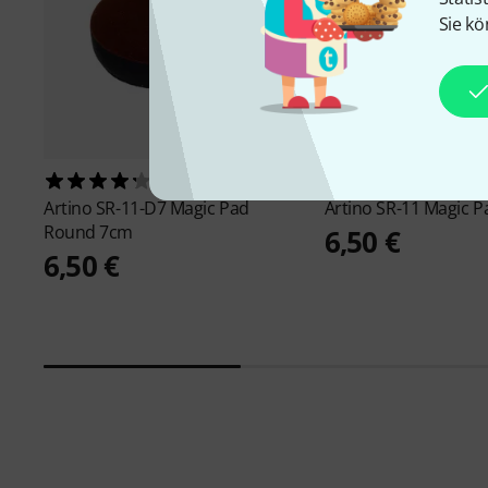
Sie kö
24
11
Artino
SR-11-D7 Magic Pad
Artino
SR-11 Magic P
Round 7cm
6,50 €
6,50 €