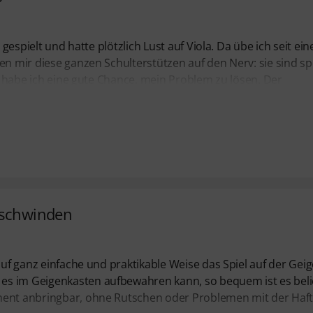
 gespielt und hatte plötzlich Lust auf Viola. Da übe ich seit ei
en mir diese ganzen Schulterstützen auf den Nerv: sie sind sp
en habe ich eine gute Chance, mein Problem zu lösen. Der
erschwinden
auf ganz einfache und praktikable Weise das Spiel auf der Geig
es im Geigenkasten aufbewahren kann, so bequem ist es beli
ument anbringbar, ohne Rutschen oder Problemen mit der Haf