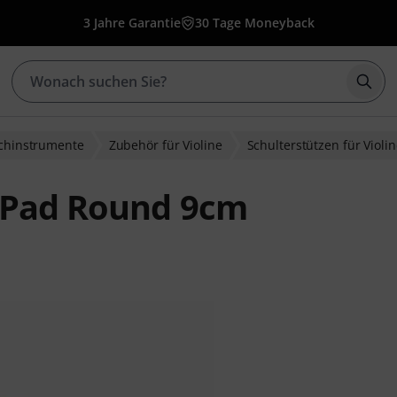
3 Jahre Garantie
30 Tage Moneyback
Such
ichinstrumente
Zubehör für Violine
Schulterstützen für Violi
c Pad Round 9cm
ewertungen