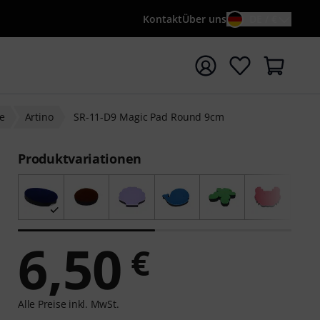
Kontakt
Über uns
DE / €
e mit Suchwort {searchTerm} starten
ne
Artino
SR-11-D9 Magic Pad Round 9cm
Produktvariationen
6,50
€
Alle Preise inkl. MwSt.