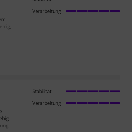
Verarbeitung
nem
errig,
Stabilität
Verarbeitung
e
ebig
tung.