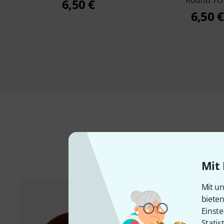
Round 7c
6,50 €
6,50 €
Mit 
Mit un
biete
Einste
Statis