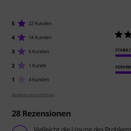
5
22 Kunden
4
14 Kunden
STABIL
3
6 Kunden
2
1 Kunde
VERARB
1
4 Kunden
Bewertungsrichtlinien
28
Rezensionen
Vielleicht die Lösung des Problem