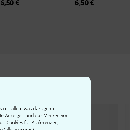
6,50 €
6,50 €
l
is mit allem was dazugehört
rte Anzeigen und das Merken von
von Cookies für Präferenzen,
u (
alle anzeigen
).