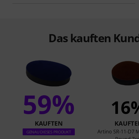
Das kauften Kund
59%
16
KAUFTEN
KAUFTE
Artino SR-11-D7 
GENAU DIESES PRODUKT