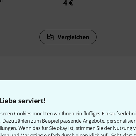
m
4 €
Vergleichen
Zubehör & passende Artike
Liebe serviert!
seren Cookies möchten wir Ihnen ein fluffiges Einkaufserlebn
n. Dazu zählen zum Beispiel passende Angebote, personalisie
llungen. Wenn das für Sie okay ist, stimmen Sie der Nutzung 
tiken und Marketing einfach durch einen Klick auf „Geht klar“ z