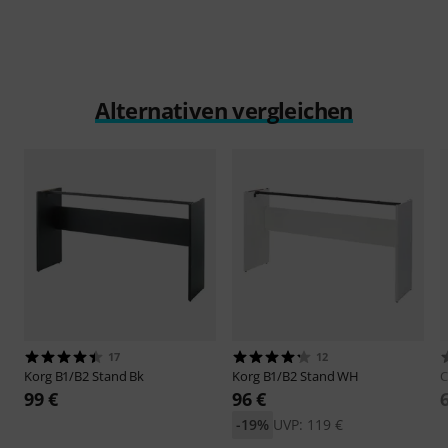
Alternativen vergleichen
17
12
Korg
B1/B2 Stand Bk
Korg
B1/B2 Stand WH
C
99 €
96 €
-19%
UVP: 119 €