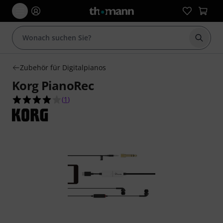
Suche 
Zubehör für Digitalpianos
Korg PianoRec
4.0 von 5 Sternen aus 1 Kundenbewertungen
(
1
)