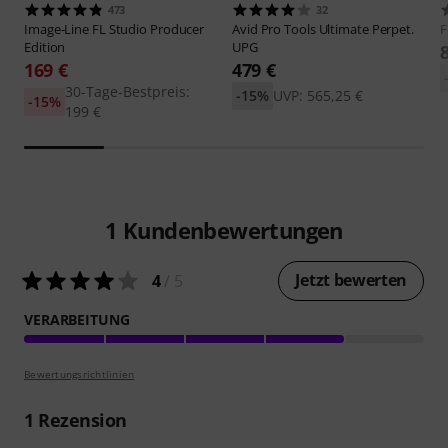
473
32
Image-Line
FL Studio Producer
Avid
Pro Tools Ultimate Perpet.
F
Edition
UPG
169 €
479 €
30-Tage-Bestpreis:
-15%
UVP: 565,25 €
-15%
199 €
1
Kundenbewertungen
Jetzt bewerten
4
/ 5
VERARBEITUNG
Bewertungsrichtlinien
1
Rezension