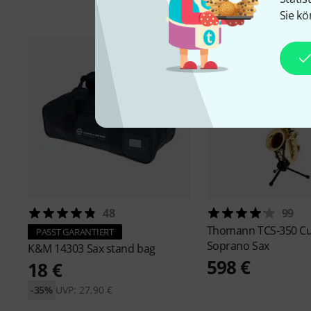
Sie kö
48
99
Thomann
TCS-350 C
PASST GARANTIERT
Soprano Sax
K&M
14303 Sax stand bag
598 €
18 €
-35%
UVP: 27,90 €