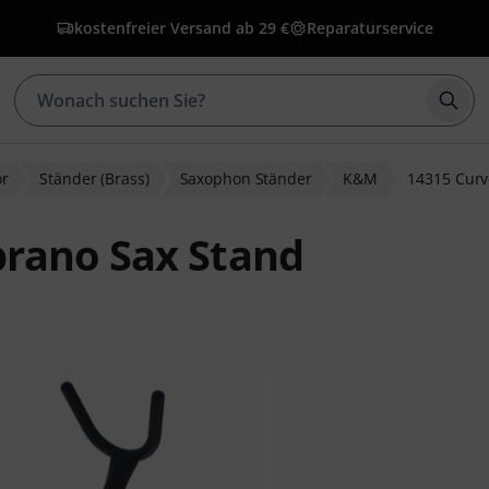
kostenfreier Versand ab 29 €
Reparaturservice
Such
ör
Ständer (Brass)
Saxophon Ständer
K&M
14315 Curv
rano Sax Stand
ewertungen