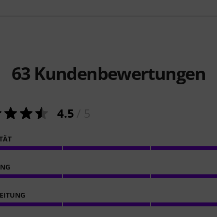
63
Kundenbewertungen
4.5
/ 5
ITÄT
ING
EITUNG