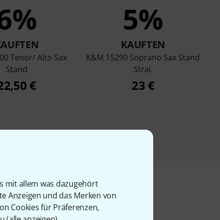
6%
5%
KAUFTEN
KAUFTEN
0 Tenor/ Alto Sax
K&M 15290 Soprano Sax Stand
Stand
Strai.
22,50 €
23 €
is mit allem was dazugehört
rte Anzeigen und das Merken von
von Cookies für Präferenzen,
l
u (
alle anzeigen
).