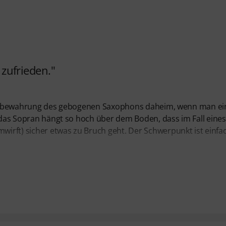
t zufrieden."
ie Aufbewahrung des gebogenen Saxophons daheim, wenn man ei
n das Sopran hängt so hoch über dem Boden, dass im Fall eines
irft) sicher etwas zu Bruch geht. Der Schwerpunkt ist einfa