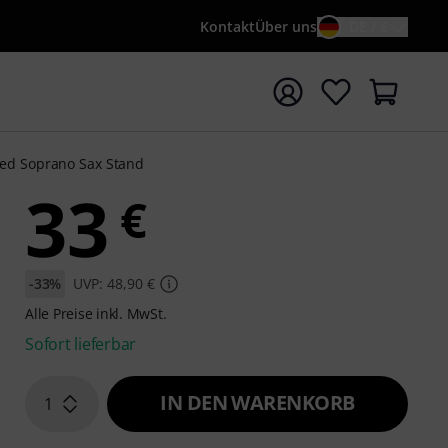
Kontakt
Über uns
DE / €
e mit Suchwort {searchTerm} starten
ed Soprano Sax Stand
33
€
-33%
UVP: 48,90 €
Alle Preise inkl. MwSt.
Sofort lieferbar
IN DEN WARENKORB
1