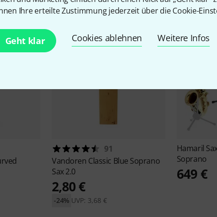
nnen Ihre erteilte Zustimmung jederzeit über die Cookie-Einst
Cookies ablehnen
Weitere Infos
Geht klar
Hamaril
Sa
91
Soprano
urved
Vandoren
Classic Blue Soprano
649 €
Sax 2.0
2,80 €
-24%
UVP: 3,68 €