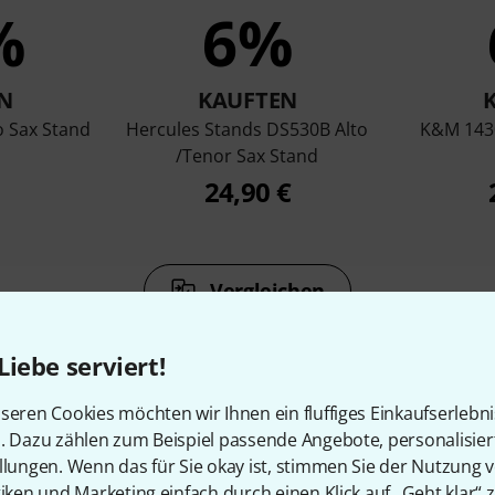
%
6%
N
KAUFTEN
 Sax Stand
Hercules Stands DS530B Alto
K&M 1430
/Tenor Sax Stand
24,90 €
Vergleichen
Liebe serviert!
seren Cookies möchten wir Ihnen ein fluffiges Einkaufserlebn
n. Dazu zählen zum Beispiel passende Angebote, personalisie
llungen. Wenn das für Sie okay ist, stimmen Sie der Nutzung 
Zubehör & passende Artike
tiken und Marketing einfach durch einen Klick auf „Geht klar“ z