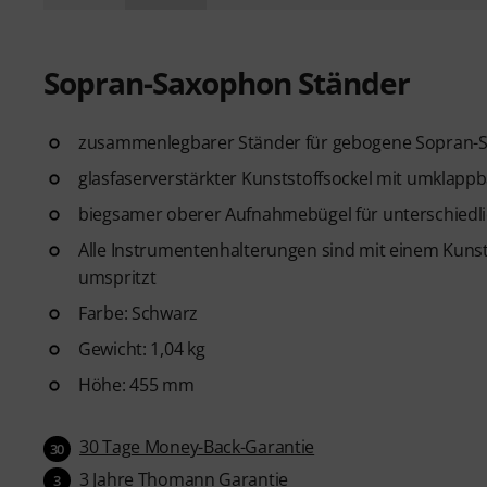
Sopran-Saxophon Ständer
zusammenlegbarer Ständer für gebogene Sopran-
glasfaserverstärkter Kunststoffsockel mit umklapp
biegsamer oberer Aufnahmebügel für unterschiedl
Alle Instrumentenhalterungen sind mit einem Kunst
umspritzt
Farbe: Schwarz
Gewicht: 1,04 kg
Höhe: 455 mm
30 Tage Money-Back-Garantie
30
3 Jahre Thomann Garantie
3