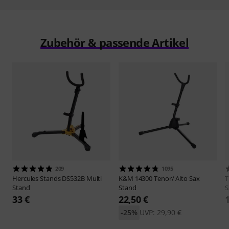
Zubehör & passende Artikel
209
1095
Hercules Stands
DS532B Multi
K&M
14300 Tenor/ Alto Sax
Stand
Stand
S
33 €
22,50 €
-25%
UVP: 29,90 €