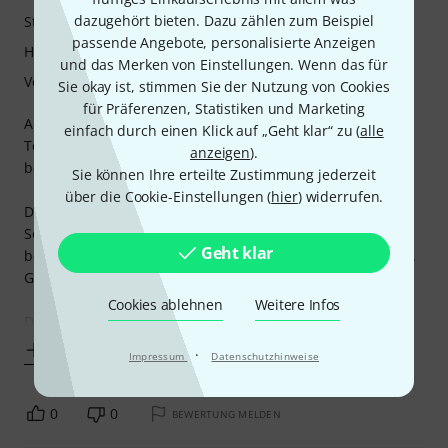
dazugehört bieten. Dazu zählen zum Beispiel
Stabilität
passende Angebote, personalisierte Anzeigen
Handling
und das Merken von Einstellungen. Wenn das für
Verarbeitung
Sie okay ist, stimmen Sie der Nutzung von Cookies
für Präferenzen, Statistiken und Marketing
Auf tragische Art und Weise ist mir mein damaliger
einfach durch einen Klick auf „Geht klar“ zu (
alle
Tenorsaxophon-Ständer verloren gegangen, als ich ihn
anzeigen
).
beim Anfahren auf dem Autodach habe liegen lassen.
Sie können Ihre erteilte Zustimmung jederzeit
über die Cookie-Einstellungen (
hier
) widerrufen.
Daher, und aus dem Grund, dass ich zu dem Tenor- ein
Sopransaxophon gekauft hatte, brauchte ich eine Lösung
Geht klar
beide Instrumente auf einem Ständer unter zu bekommen.
Gesucht, gefunden.
Cookies ablehnen
Weitere Infos
Das geniale
Mehr anzeigen
·
Impressum
Datenschutzhinweise
0
0
BEWERTUNG MELDEN