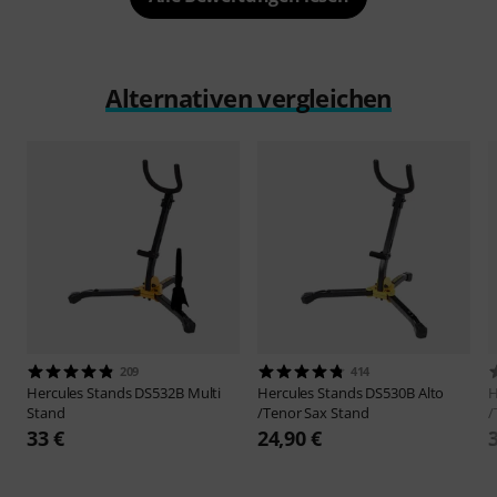
Alternativen vergleichen
209
414
Hercules Stands
DS532B Multi
Hercules Stands
DS530B Alto
H
Stand
/Tenor Sax Stand
/
33 €
24,90 €