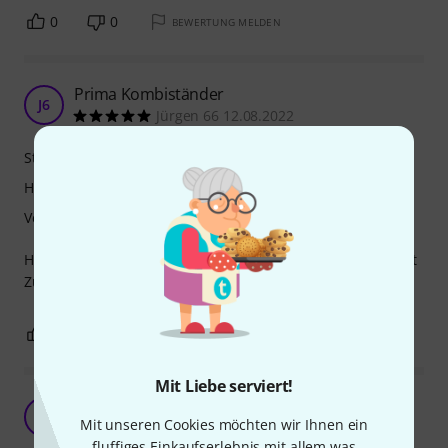
0
0
BEWERTUNG MELDEN
Prima Kombiständer
J6
Jürgen 66 12.08.2022
Stabilität
Handling
Verarbeitung
Habe den Ständer für Altsax, Sopransax und Klarinette (mit
Zusatzteil) im Einsatz. Funzt wunderbar.
0
0
BEWERTUNG MELDEN
Mit Liebe serviert!
Tolles Teil
A
Mit unseren Cookies möchten wir Ihnen ein
Aldarion 16.03.2024
fluffiges Einkaufserlebnis mit allem was