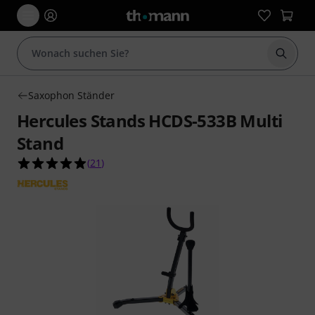
Suche 
Saxophon Ständer
Hercules Stands HCDS-533B Multi
Stand
4.9 von 5 Sternen aus 21 Kundenbewertungen
(
21
)