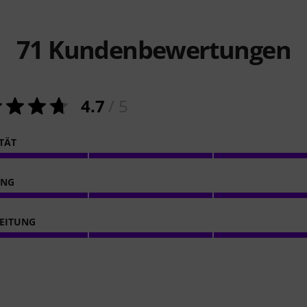
71
Kundenbewertungen
4.7
/ 5
ITÄT
ING
EITUNG