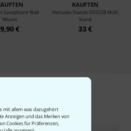
KAUFTEN
KAUFTEN
um Saxophone Wall
Hercules Stands DS532B Multi
Mount
Stand
9,90 €
33 €
l
is mit allem was dazugehört
rte Anzeigen und das Merken von
von Cookies für Präferenzen,
u (
alle anzeigen
).