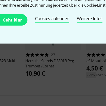
nnen Ihre erteilte Zustimmung jederzeit über die Cookie-Einst
Cookies ablehnen
Weitere Infos
Geht klar
27
32B Multi
Hercules Stands
DS501B Peg
aS
Mouthpi
Trumpet /Cornet
4,50 €
10,90 €
-21%
UVP: 5