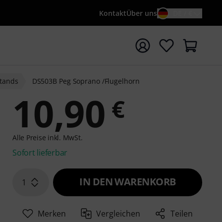
Kontakt
Über uns
DE / €
e mit Suchwort {searchTerm} starten
Stands
DS503B Peg Soprano /Flugelhorn
10,90
€
Alle Preise inkl. MwSt.
Sofort lieferbar
IN DEN WARENKORB
1
Merken
Vergleichen
Teilen