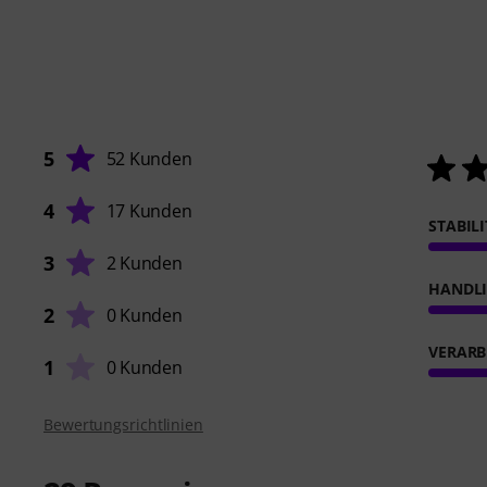
5
52 Kunden
4
17 Kunden
STABIL
3
2 Kunden
HANDL
2
0 Kunden
VERARB
1
0 Kunden
Bewertungsrichtlinien