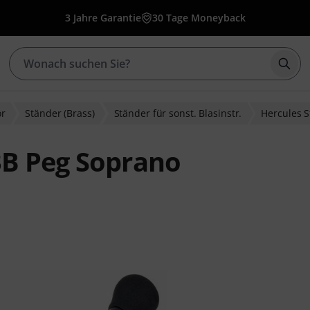
3 Jahre Garantie
30 Tage Moneyback
Such
ör
Ständer (Brass)
Ständer für sonst. Blasinstr.
Hercules 
3B Peg Soprano
ewertungen