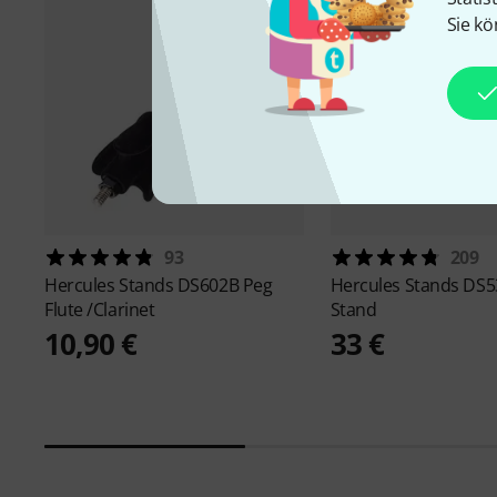
Sie kö
93
209
Hercules Stands
DS602B Peg
Hercules Stands
DS5
Flute /Clarinet
Stand
10,90 €
33 €