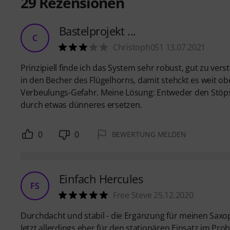
29
Rezensionen
Bastelprojekt ...
C
Christoph051 13.07.2021
Prinzipiell finde ich das System sehr robust, gut zu ve
in den Becher des Flügelhorns, damit stehckt es weit 
Verbeulungs-Gefahr. Meine Lösung: Entweder den Stöps
durch etwas dünneres ersetzen.
0
0
BEWERTUNG MELDEN
Einfach Hercules
FS
Free Steve 25.12.2020
Durchdacht und stabil - die Ergänzung für meinen Sax
Jetzt allerdings eher für den stationären Einsatz im Pr