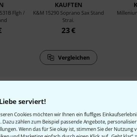
N
KAUFTEN
531B Flgh /
K&M 15290 Soprano Sax Stand
Milleni
and
Strai.
€
23 €
Vergleichen
Liebe serviert!
Zubehör & passende Artike
seren Cookies möchten wir Ihnen ein fluffiges Einkaufserlebn
n. Dazu zählen zum Beispiel passende Angebote, personalisie
llungen. Wenn das für Sie okay ist, stimmen Sie der Nutzung 
tiken und Marketing einfach durch einen Klick auf „Geht klar“ z