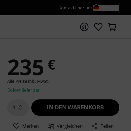
Kontakt
Über uns
DE / €
e mit Suchwort {searchTerm} starten
235
€
Alle Preise inkl. MwSt.
Sofort lieferbar
IN DEN WARENKORB
1
Merken
Vergleichen
Teilen