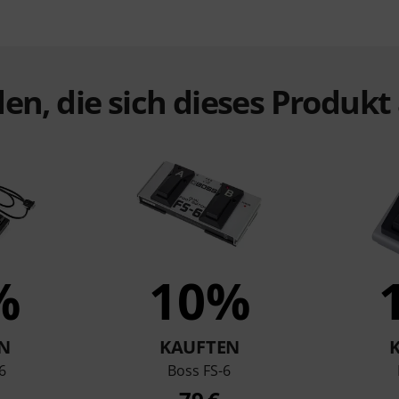
en, die sich dieses Produk
%
10%
N
KAUFTEN
6
Boss FS-6