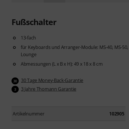
Fußschalter
13-fach
für Keyboards und Arranger-Module: MS-40, MS-50, M
Lounge
Abmessungen (L x B x H): 49 x 18 x 8 cm
30 Tage Money-Back-Garantie
30
3 Jahre Thomann Garantie
3
Artikelnummer
102905