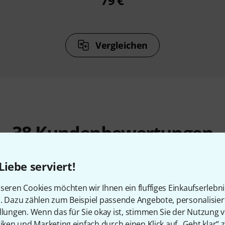
79 €
Vergleichen
38
Kundenbewertungen
Liebe serviert!
4.9
/ 5
seren Cookies möchten wir Ihnen ein fluffiges Einkaufserlebn
n. Dazu zählen zum Beispiel passende Angebote, personalisie
llungen. Wenn das für Sie okay ist, stimmen Sie der Nutzung 
ES
tiken und Marketing einfach durch einen Klick auf „Geht klar“ z