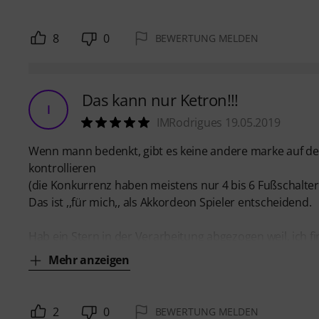
8
0
BEWERTUNG MELDEN
Das kann nur Ketron!!!
I
IMRodrigues 19.05.2019
Wenn mann bedenkt, gibt es keine andere marke auf dem 
kontrollieren
(die Konkurrenz haben meistens nur 4 bis 6 Fußschalter!
Das ist ,,für mich,, als Akkordeon Spieler entscheidend.
Hab ein Stern in der Verarbeitung abgezogen weil, ich fin
Mehr anzeigen
2
0
BEWERTUNG MELDEN