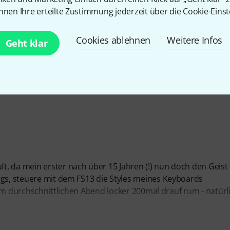
nnen Ihre erteilte Zustimmung jederzeit über die Cookie-Einst
EITUNG
Cookies ablehnen
Weitere Infos
Geht klar
, da mein erster nach über 15 Jahren (!) nun doch den Geist
egs, steuere mit dem FS13 die Styles meines Keyboards
einem durchschnittlichen Abend locker 200mal drauf rum - natürl