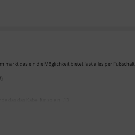
markt das ein die Möglichkeit bietet fast alles per Fußschalt
),
de das das Kabel für so ein ,,13