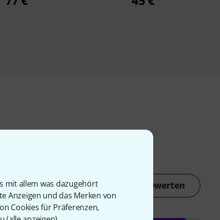
77 €
45 €
is mit allem was dazugehört
Jetzt bewerten
rte Anzeigen und das Merken von
von Cookies für Präferenzen,
u (
alle anzeigen
).