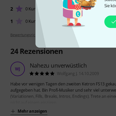
Sie kö
2
0 Kunden
VERARB
1
0 Kunden
Bewertungsrichtlinien
24
Rezensionen
Nahezu unverwüstlich
WJ
Wolfgang J. 14.10.2009
Habe vor wenigen Tagen den zweiten Ketron FS13 gekauft
aufgegeben hat. Bin Profi-Musiker und sehr viel unterw
(Variationen, Fills, Breaks, Intros, Endings). Trete an 
nicht auf einem einzigen
Mehr anzeigen