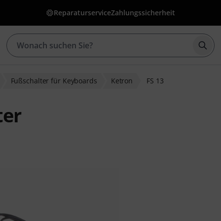
Reparaturservice
Zahlungssicherheit
Such
Fußschalter für Keyboards
Ketron
FS 13
ter
ewertungen