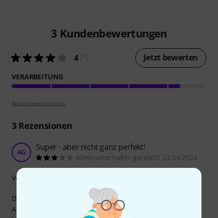
3
Kundenbewertungen
Jetzt bewerten
4
/ 5
VERARBEITUNG
Bewertungsrichtlinien
3
Rezensionen
Super - aber nicht ganz perfekt!
AG
Alleinunterhalter gerdschi 23.04.2024
Verarbeitung
Die Tasche ist eigentlich ganz gut verarbeitet.
Abzug bei den Sternen da die Tasche keinen Schultergurt