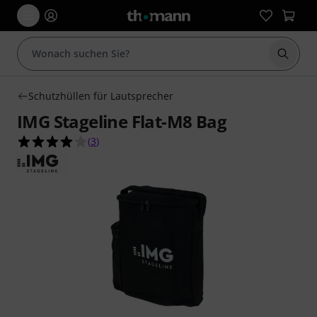
Suche 
Schutzhüllen für Lautsprecher
IMG Stageline Flat-M8 Bag
4.0 von 5 Sternen aus 3 Kundenbewertungen
(
3
)