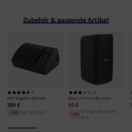
Zubehör & passende Artikel
9
27
IMG Stageline
Flat-M8
Bose
L1 Pro16 Slip Cover
t
359 €
45 €
30-Tage-Bestpreis:
-16%
UVP: 428,39 €
-13%
52 €