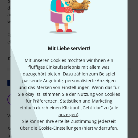
besitzt - und die Passform ist fast zu genau - man bringt
den Monitor ziemlich schwer in die Tasche. Kann sich
ändern wenn man sie öfters benutzt und ein bisschen
weiter wird.
Fazit: Um 55,00 Euro wäre ein Schultergurt zum umhängen
eigentlich ein muss.
Mit Liebe serviert!
0
0
BEWERTUNG MELDEN
Mit unseren Cookies möchten wir Ihnen ein
fluffiges Einkaufserlebnis mit allem was
dazugehört bieten. Dazu zählen zum Beispiel
passende Angebote, personalisierte Anzeigen
Original zeigen
und das Merken von Einstellungen. Wenn das für
Sie okay ist, stimmen Sie der Nutzung von Cookies
IMG Stageline Flat-M8 Abdeckung
M
für Präferenzen, Statistiken und Marketing
Marcel-Cabar\'Elle 02.12.2023
einfach durch einen Klick auf „Geht klar“ zu (
alle
anzeigen
).
Verarbeitung
Sie können Ihre erteilte Zustimmung jederzeit
über die Cookie-Einstellungen (
hier
) widerrufen.
Sehr dickes Material zum Schutz, IMG Stageline Flat-M8
passt ein wenig, bewegt sich aber nicht im Ag