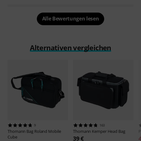
Alle Bewertungen lesen
Alternativen vergleichen
9
163
Thomann
Bag Roland Mobile
Thomann
Kemper Head Bag
P
Cube
39 €