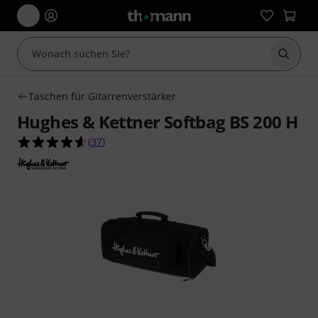
Suche 
Taschen für Gitarrenverstärker
Hughes & Kettner Softbag BS 200 H
4.6 von 5 Sternen aus 37 Kundenbewertungen
(
37
)