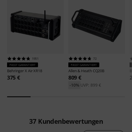
1951
72
PASST GARANTIERT
PASST GARANTIERT
Behringer
X Air XR18
Allen & Heath
CQ20B
B
375 €
809 €
-10%
UVP: 899 €
37
Kundenbewertungen