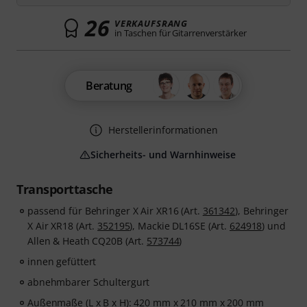
26
VERKAUFSRANG
in Taschen für Gitarrenverstärker
Beratung
Herstellerinformationen
Sicherheits- und Warnhinweise
Transporttasche
passend für Behringer X Air XR16 (Art.
361342
), Behringer
X Air XR18 (Art.
352195
), Mackie DL16SE (Art.
624918
) und
Allen & Heath CQ20B (Art.
573744
)
innen gefüttert
abnehmbarer Schultergurt
Außenmaße (L x B x H): 420 mm x 210 mm x 200 mm