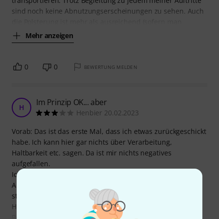
transportieren. Trotz Begleitung zu jedem meiner Auftritte
sind noch keine Abnutzungserscheinungen zu sehen. Auch
die Polsterung ist mehr als ausreichend (sofern man
Mehr anzeigen
0
0
BEWERTUNG MELDEN
Im Prinzip OK... aber
H
Henbier 20.02.2023
Vorab: Das ist das erste Mal, dass ich etwas zurückgeschickt
habe. Ich kann hier gar nichts über Verarbeitung,
Haltbarkeit etc. sagen. Da ist mir nichts negatives
aufgefallen.
Ich persönlich finde die Tasche zu eng. Die Potiknöpfe am
Amp stehen ja etwas hervor und sie reiben halt ziemlich
stark bim Hineinschieben.
Habe da einfach kein gutes Gefühl.
Perfekt