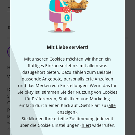
Mehr anzeigen
0
0
BEWERTUNG MELDEN
Mit Liebe serviert!
Wie eine Second Skin für den Black Spirit 200
S
StratoHarry 08.01.2024
Mit unseren Cookies möchten wir Ihnen ein
fluffiges Einkaufserlebnis mit allem was
Handling
dazugehört bieten. Dazu zählen zum Beispiel
Verarbeitung
passende Angebote, personalisierte Anzeigen
und das Merken von Einstellungen. Wenn das für
Die Softbag BS 200 H ist perfekt gearbeitet für den Black
Sie okay ist, stimmen Sie der Nutzung von Cookies
Spirit 200 Head. Quasi als Handtasche für den modernen
für Präferenzen, Statistiken und Marketing
Gitarristen umschließt die Softbag den BS 200 sicher und
einfach durch einen Klick auf „Geht klar“ zu (
alle
passgenau wie eine zweite Haut. In der vorderen Tasche
anzeigen
).
passen gut alle Kabel hinein, die man so braucht und auch
Sie können Ihre erteilte Zustimmung jederzeit
weitere Utensilien. Ein teures Case kann man sich
über die Cookie-Einstellungen (
hier
) widerrufen.
deswegen sparen. Die Verarbeitung ist