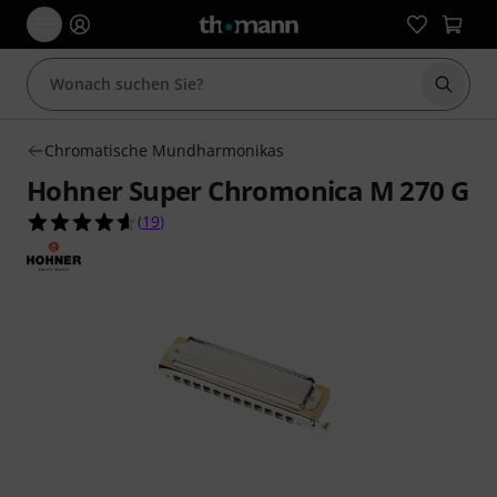
Suche 
Chromatische Mundharmonikas
Hohner Super Chromonica M 270 G
4.6 von 5 Sternen aus 19 Kundenbewertungen
(
19
)