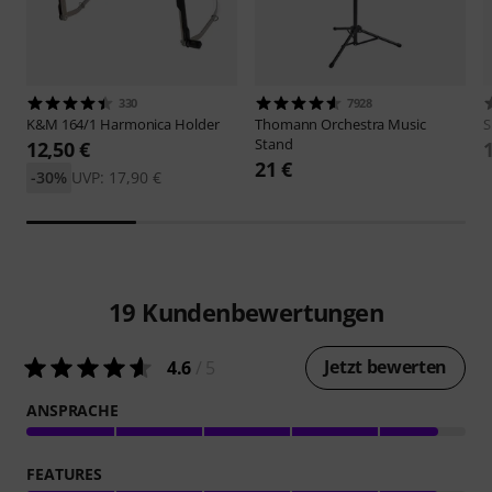
330
7928
K&M
164/1 Harmonica Holder
Thomann
Orchestra Music
S
Stand
12,50 €
21 €
-30%
UVP: 17,90 €
19
Kundenbewertungen
Jetzt bewerten
4.6
/ 5
ANSPRACHE
FEATURES