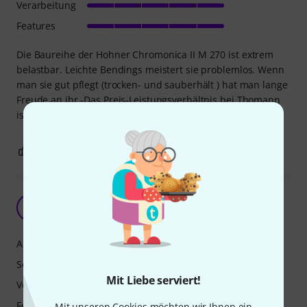
Verarbeitung
Features
Die Baureihe der Hohner Chromonica II M 270 ist extrem
belastbar. Leichte Bendings meistert sie problemlos. Wenn
man sie gut pflegt (trocken- und sauberhält ) hat man lange
Freude an ihr.-Das Preis-Leistungsverhältnis bei Thomann
ist besonders hervorzuheben.
3
1
BEWERTUNG MELDEN
Fehlerhafte Stimmzunge
F
Frank10 13.11.2025
Ansprache
Sound
Mit Liebe serviert!
Verarbeitung
Features
Mit unseren Cookies möchten wir Ihnen ein