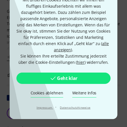
fluffiges Einkaufserlebnis mit allem was
Gekaufter Artikel hat leider nicht die erwartete Qualität.
dazugehört bieten. Dazu zählen zum Beispiel
Eine Stimmzunge verliert bereits nach 2 Monaten ihre
passende Angebote, personalisierte Anzeigen
Tonhöhe. Schaut man sich die Zunge an wird klar, das diese
und das Merken von Einstellungen. Wenn das für
mehrfach bearbeitet wurde im Gegensatz zu den anderen.
Sie okay ist, stimmen Sie der Nutzung von Cookies
Ich würde mir wünschen das fehlerhaftes Material bereits
für Präferenzen, Statistiken und Marketing
in Qualitätskontrolle bei Hohner aussortiert wird und nicht
einfach durch einen Klick auf „Geht klar“ zu (
alle
der Nutzer selbst hier
anzeigen
).
Sie können Ihre erteilte Zustimmung jederzeit
Mehr anzeigen
über die Cookie-Einstellungen (
hier
) widerrufen.
0
0
BEWERTUNG MELDEN
Geht klar
Cookies ablehnen
Weitere Infos
Original zeigen
·
Impressum
Datenschutzhinweise
Amadeus
S
Serge465 05.01.2013