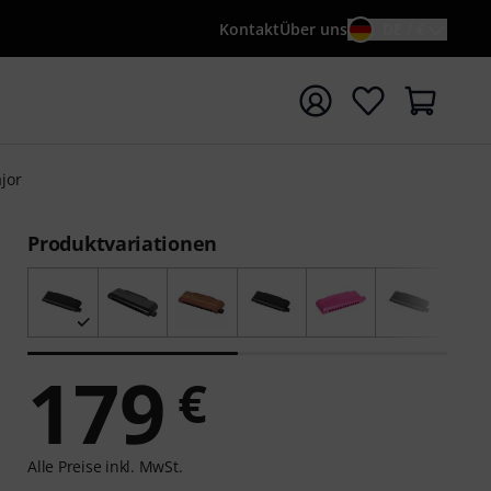
Kontakt
Über uns
DE / €
e mit Suchwort {searchTerm} starten
jor
Produktvariationen
179
€
Alle Preise inkl. MwSt.