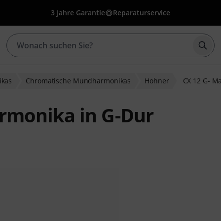
3 Jahre Garantie
Reparaturservice
Such
kas
Chromatische Mundharmonikas
Hohner
CX 12 G- Ma
rmonika in G-Dur
ewertungen