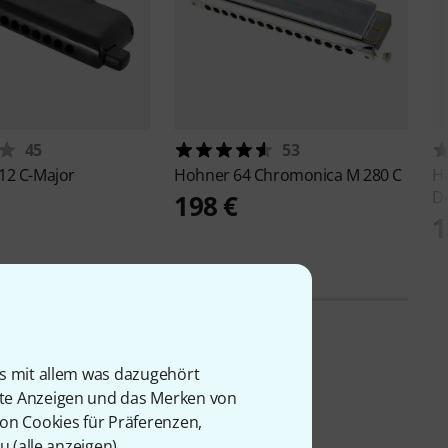
45
53
12 C-Major
Hohner
64 Chromonica M 280 C
H
D
198 €
1
is mit allem was dazugehört
rte Anzeigen und das Merken von
von Cookies für Präferenzen,
u (
alle anzeigen
).