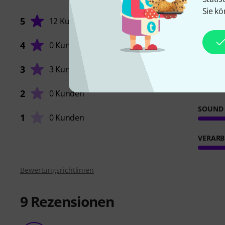
Sie kö
5
12 Kunden
4
0 Kunden
ANSPR
3
3 Kunden
FEATUR
2
0 Kunden
SOUND
1
0 Kunden
VERARB
Bewertungsrichtlinien
9
Rezensionen