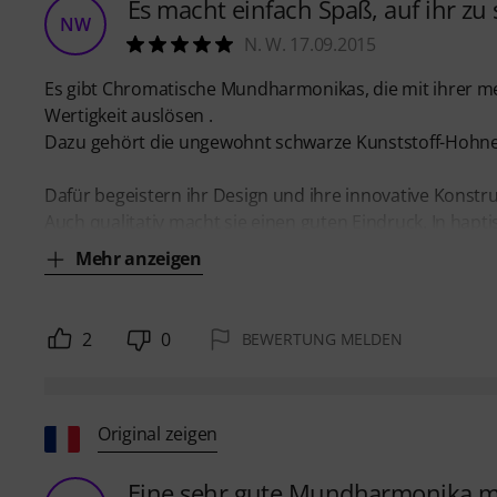
Es macht einfach Spaß, auf ihr zu 
NW
N. W. 17.09.2015
Es gibt Chromatische Mundharmonikas, die mit ihrer 
Wertigkeit auslösen .
Dazu gehört die ungewohnt schwarze Kunststoff-Hohner
Dafür begeistern ihr Design und ihre innovative Konstru
Auch qualitativ macht sie einen guten Eindruck. In hapti
Mehr anzeigen
2
0
BEWERTUNG MELDEN
Original zeigen
Eine sehr gute Mundharmonika 