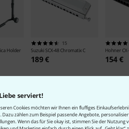
15
ica Holder
Suzuki
SCX-48 Chromatix C
Hohner
CX-
189 €
154 €
Liebe serviert!
seren Cookies möchten wir Ihnen ein fluffiges Einkaufserlebn
n. Dazu zählen zum Beispiel passende Angebote, personalisie
15
Kundenbewertungen
llungen. Wenn das für Sie okay ist, stimmen Sie der Nutzung 
tiken und Marketing einfach durch einen Klick auf „Geht klar“ z