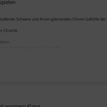
spielen
metallenen Schwere und ihrem glänzenden Chrom Gefühle der
 CX nicht.
ktion.
scher Hinsicht nimmt sie , auch mit
mit warmem Klang