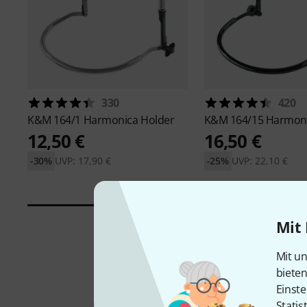
330
420
K&M
164/1 Harmonica Holder
K&M
164/15 Harmon
12,50 €
16,50 €
-30%
UVP: 17,90 €
-25%
UVP: 22,10 €
Mit 
Mit un
biete
Einste
Statis