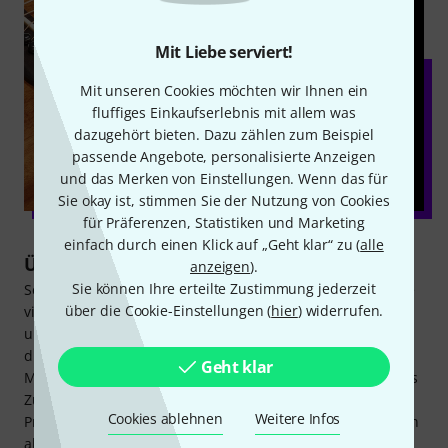
Mit Liebe serviert!
Mit unseren Cookies möchten wir Ihnen ein
fluffiges Einkaufserlebnis mit allem was
dazugehört bieten. Dazu zählen zum Beispiel
passende Angebote, personalisierte Anzeigen
und das Merken von Einstellungen. Wenn das für
Sie okay ist, stimmen Sie der Nutzung von Cookies
für Präferenzen, Statistiken und Marketing
einfach durch einen Klick auf „Geht klar“ zu (
alle
Über Harley Benton
anzeigen
).
Sie können Ihre erteilte Zustimmung jederzeit
Seit 1998 bedient die Marke Harley Benton die Bedürfnisse
über die Cookie-Einstellungen (
hier
) widerrufen.
vieler Gitarristen und Bassisten. Neben einer
umfangreichen Bandbreite an Saiteninstrumenten bietet
die Hausmarke des Musikhauses Thomann auch jede
Geht klar
Menge Verstärker, Lautsprecher, Effektpedale und weiteres
Zubehör an. Insgesamt umfasst die Palette über 1.500
Cookies ablehnen
Weitere Infos
Produkte. Gefertigt von etablierten Herstellern, überzeugen
alle Artikel von Harley Benton durch Qualität,