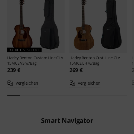
AKTUELLES PRODUKT
Harley Benton
Custom Line CLA-
Harley Benton
Cust. Line CLA-
H
15MCE VS w/Bag
15MCE LH w/Bag
1
239 €
269 €
Vergleichen
Vergleichen
Smart Navigator