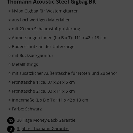
Thomann Acoustic-Steel Gigbag BK
Nylon Gigbag für Westerngitarren
aus hochwertigen Materialien
mit 20 mm Schaumstoffpolsterung
Abmessungen innen (L x B x T): 111 x 42 x 13 cm
Bodenschutz an der Unterzarge
mit Rucksackgarnitur
Metallfittings
mit zusätzlicher Außentasche für Noten und Zubehör
Fronttasche 1: ca. 37 x 24 x 5 cm
Fronttasche 2: ca. 33 x 11 x 5 cm
Innenmaße (L x B x T): 111 x 42 x 13 cm
Farbe: Schwarz
30 Tage Money-Back-Garantie
30
3 Jahre Thomann Garantie
3