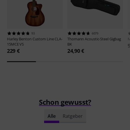
93
6079
Harley Benton
Custom Line CLA-
Thomann
Acoustic-Steel Gigbag
M
15MCE VS
BK
229 €
24,90 €
Schon gewusst?
Alle
Ratgeber