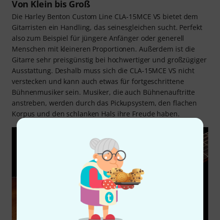
Von Klein bis Groß
Die Harley Benton Custom Line CLA-15MCE VS bietet dem
Gitarristen ein Handling, das seinesgleichen sucht. Perfekt
also zum Beispiel für jüngere Anfänger oder generell
Menschen mit kleineren Proportionen. Außerdem ist die
Gitarre sehr preisgünstig bei hochwertiger und großzügiger
Ausstattung. Deshalb muss sich die CLA-15MCE VS nicht
verstecken und kann auch etwas für fortgeschrittene
Bühnenmusiker sein. Musiker, die auch Bühnenauftritte
anstreben, werden durch das Pickupsystem, den flachen
Korpus und den schlanken Hals ihre Freude haben.