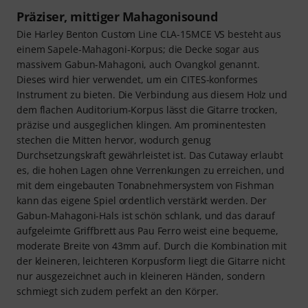
Präziser, mittiger Mahagonisound
Die Harley Benton Custom Line CLA-15MCE VS besteht aus
einem Sapele-Mahagoni-Korpus; die Decke sogar aus
massivem Gabun-Mahagoni, auch Ovangkol genannt.
Dieses wird hier verwendet, um ein CITES-konformes
Instrument zu bieten. Die Verbindung aus diesem Holz und
dem flachen Auditorium-Korpus lässt die Gitarre trocken,
präzise und ausgeglichen klingen. Am prominentesten
stechen die Mitten hervor, wodurch genug
Durchsetzungskraft gewährleistet ist. Das Cutaway erlaubt
es, die hohen Lagen ohne Verrenkungen zu erreichen, und
mit dem eingebauten Tonabnehmersystem von Fishman
kann das eigene Spiel ordentlich verstärkt werden. Der
Gabun-Mahagoni-Hals ist schön schlank, und das darauf
aufgeleimte Griffbrett aus Pau Ferro weist eine bequeme,
moderate Breite von 43mm auf. Durch die Kombination mit
der kleineren, leichteren Korpusform liegt die Gitarre nicht
nur ausgezeichnet auch in kleineren Händen, sondern
schmiegt sich zudem perfekt an den Körper.