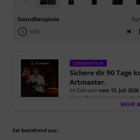
Soundbeispiele
Fu
0:00
SONDERAKTION
Sichere dir 90 Tage 
Artmaster.
Im Zeitraum
vom 15. Juli 2026
dieses Produktes einen koste
MEHR A
Artmaster-Kurse bietet
– eins
ausgelegt ist, deinen Groove, 
Kreativität zu stärken. ArtMas
und modernes Musizieren. Bitte
Set bestehend aus:
sind.