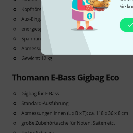
Sie kö
Kopfhörerausgang
Aux-Eingang zum Mitspielen von CD- oder MP3-Pla
energiesparende Standby-Funktion
Spannung: 230 V
Abmessungen (B x H x T): 425 x 445 x 300 mm
Gewicht: 12 kg
Thomann E-Bass Gigbag Eco
Gigbag für E-Bass
Standard-Ausführung
Abmessungen innen (L x B x T): ca. 118 x 36 x 8 cm
große Zubehörtasche für Noten, Saiten etc.
Farbe: Schwarz