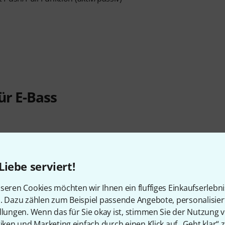
ür E-Bass
Liebe serviert!
seren Cookies möchten wir Ihnen ein fluffiges Einkaufserlebn
n. Dazu zählen zum Beispiel passende Angebote, personalisie
llungen. Wenn das für Sie okay ist, stimmen Sie der Nutzung 
tiken und Marketing einfach durch einen Klick auf „Geht klar“ z