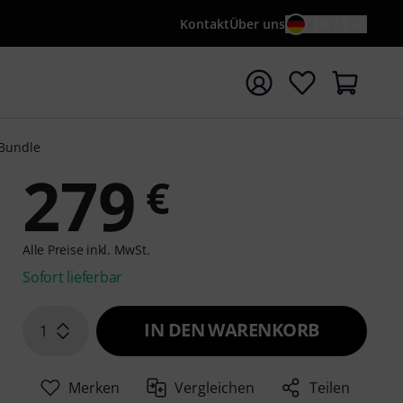
Kontakt
Über uns
DE / €
e mit Suchwort {searchTerm} starten
 Bundle
279
€
Alle Preise inkl. MwSt.
Sofort lieferbar
IN DEN WARENKORB
1
Merken
Vergleichen
Teilen