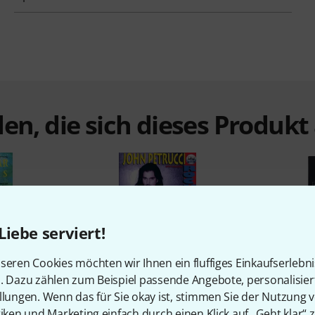
en, die sich dieses Produk
Liebe serviert!
%
6%
seren Cookies möchten wir Ihnen ein fluffiges Einkaufserlebn
n. Dazu zählen zum Beispiel passende Angebote, personalisie
llungen. Wenn das für Sie okay ist, stimmen Sie der Nutzung 
tiken und Marketing einfach durch einen Klick auf „Geht klar“ z