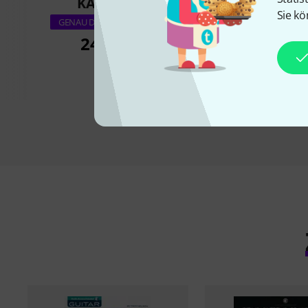
KAUFTEN
KAUFTE
Sie kö
AMA Verlag Rock
GENAU DIESES PRODUKT
Secrets
24,90 €
29,90 