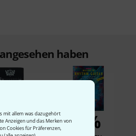
t angesehen haben
5%
5%
is mit allem was dazugehört
rte Anzeigen und das Merken von
von Cookies für Präferenzen,
u (
alle anzeigen
).