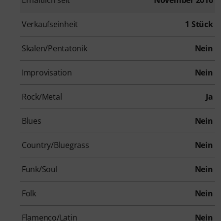
Erhältlich seit
November 2016
Verkaufseinheit
1 Stück
Skalen/Pentatonik
Nein
Improvisation
Nein
Rock/Metal
Ja
Blues
Nein
Country/Bluegrass
Nein
Funk/Soul
Nein
Folk
Nein
Flamenco/Latin
Nein