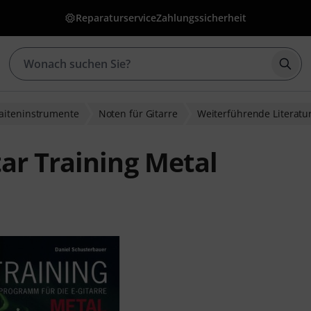
Reparaturservice
Zahlungssicherheit
Such
Saiteninstrumente
Noten für Gitarre
Weiterführende Literatur
ar Training Metal
ewertungen