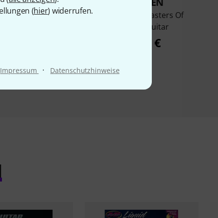
KAUFTEN
KAUFTEN
ellungen (
hier
) widerrufen.
cations Little Black
AMA Verlag Masters Of
ok Of Scales
Rhythm Guitar
18,99 €
29,90 €
·
Impressum
Datenschutzhinweise
l