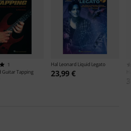
Hal Leonard
Liquid Legato
1
23,99 €
d
Guitar Tapping
H
€
3