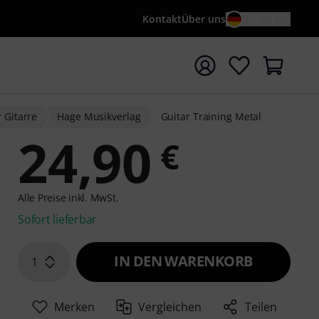
Kontakt
Über uns
DE / €
e mit Suchwort {searchTerm} starten
 Gitarre
Hage Musikverlag
Guitar Training Metal
24,90
€
Alle Preise inkl. MwSt.
Sofort lieferbar
IN DEN WARENKORB
1
Merken
Vergleichen
Teilen