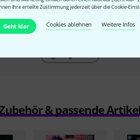
N
KAUFTEN
nnen Ihre erteilte Zustimmung jederzeit über die Cookie-Einst
 Guitar
Alfred Music Publishing Rock
Wise Publi
Discipline
Bo
Cookies ablehnen
Weitere Infos
€
33,95 €
Geht klar
Vergleichen
Zubehör & passende Artike