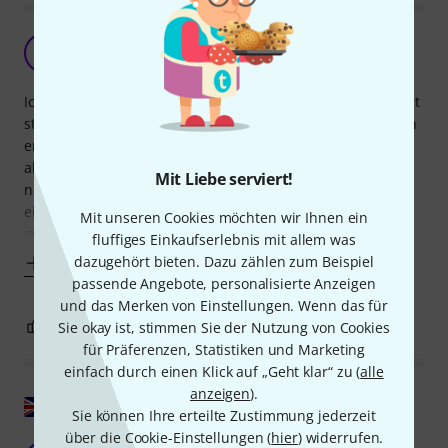
Bisher mein bestes Buch
M
Martin6569 11.03.2016
Ich spiele schon seit vielen Jahren und habe nun einige Zeit
stagniert in meinem Gitarrenspiel. Mit diesem Buch bin ich
entscheidende Schritte weitergekommen. Man muss sich
aber schon einarbeiten und sich Zeit nehmen. Es wird
Mit Liebe serviert!
nämlich auch viel über Harmonielehre erzählt, aber auf
eine verständliche Art und stets praxisbezogen. Daneben
Mit unseren Cookies möchten wir Ihnen ein
gibt es ganz tolle Licks und
fluffiges Einkaufserlebnis mit allem was
dazugehört bieten. Dazu zählen zum Beispiel
Mehr anzeigen
passende Angebote, personalisierte Anzeigen
und das Merken von Einstellungen. Wenn das für
1
0
Sie okay ist, stimmen Sie der Nutzung von Cookies
BEWERTUNG MELDEN
für Präferenzen, Statistiken und Marketing
einfach durch einen Klick auf „Geht klar“ zu (
alle
anzeigen
).
Original zeigen
Sie können Ihre erteilte Zustimmung jederzeit
über die Cookie-Einstellungen (
hier
) widerrufen.