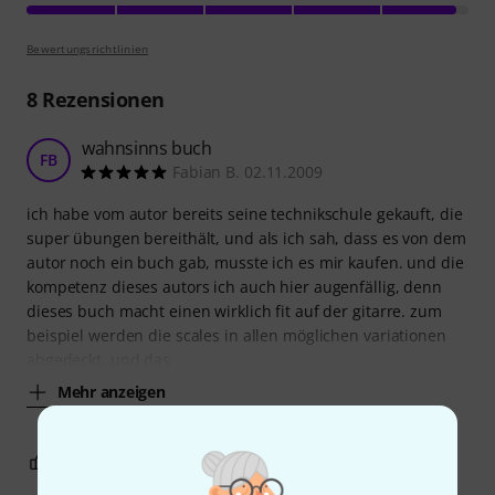
Bewertungsrichtlinien
8
Rezensionen
wahnsinns buch
FB
Fabian B. 02.11.2009
ich habe vom autor bereits seine technikschule gekauft, die
super übungen bereithält, und als ich sah, dass es von dem
autor noch ein buch gab, musste ich es mir kaufen. und die
kompetenz dieses autors ich auch hier augenfällig, denn
dieses buch macht einen wirklich fit auf der gitarre. zum
beispiel werden die scales in allen möglichen variationen
abgedeckt, und das
Mehr anzeigen
3
0
BEWERTUNG MELDEN