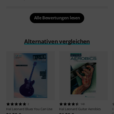
Alle Bewertungen lesen
Alternativen vergleichen
2
140
Hal Leonard
Blues You Can Use
Hal Leonard
Guitar Aerobics
H
G