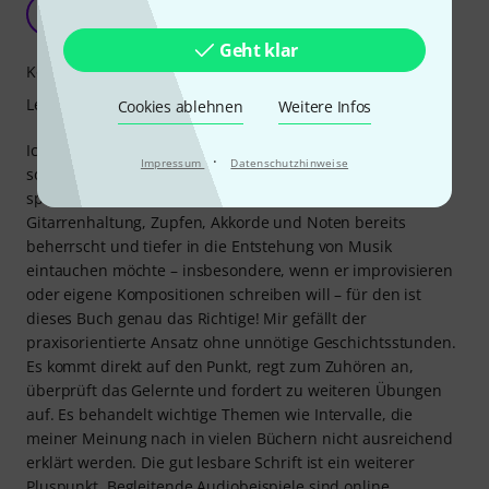
Ideal für weiterführende Studien
P
paniccoffee 09.01.2021
Geht klar
Kompetenz
Lernfaktor
Cookies ablehnen
Weitere Infos
Ich würde dieses Buch nicht unbedingt Anfängern oder
·
Impressum
Datenschutzhinweise
solchen empfehlen, die einfach nur ihre Lieblingssongs
spielen lernen wollen. Wer aber die Grundlagen wie
Gitarrenhaltung, Zupfen, Akkorde und Noten bereits
beherrscht und tiefer in die Entstehung von Musik
eintauchen möchte – insbesondere, wenn er improvisieren
oder eigene Kompositionen schreiben will – für den ist
dieses Buch genau das Richtige! Mir gefällt der
praxisorientierte Ansatz ohne unnötige Geschichtsstunden.
Es kommt direkt auf den Punkt, regt zum Zuhören an,
überprüft das Gelernte und fordert zu weiteren Übungen
auf. Es behandelt wichtige Themen wie Intervalle, die
meiner Meinung nach in vielen Büchern nicht ausreichend
erklärt werden. Die gut lesbare Schrift ist ein weiterer
Pluspunkt. Begleitende Audiobeispiele sind online