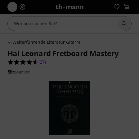
Suche 
Weiterführende Literatur Gitarre
Hal Leonard Fretboard Mastery
4.7 von 5 Sternen aus 27 Kundenbewertungen
(
27
)