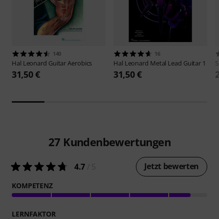
140
16
Hal Leonard
Guitar Aerobics
Hal Leonard
Metal Lead Guitar 1
S
31,50 €
31,50 €
27
Kundenbewertungen
Jetzt bewerten
4.7
/ 5
KOMPETENZ
LERNFAKTOR