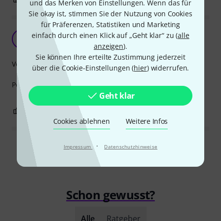
und das Merken von Einstellungen. Wenn das für
Sie okay ist, stimmen Sie der Nutzung von Cookies
für Präferenzen, Statistiken und Marketing
einfach durch einen Klick auf „Geht klar“ zu (
alle
L
L.V.G. 07.12.2022
anzeigen
).
Sie können Ihre erteilte Zustimmung jederzeit
Verarbeitung
über die Cookie-Einstellungen (
hier
) widerrufen.
Performs its task perfectly. I like it and I recommend it.
Geht klar
0
0
BEWERTUNG MELDEN
Cookies ablehnen
Weitere Infos
·
Impressum
Datenschutzhinweise
Alle Bewertungen lesen
Schon gewusst?
Alle
Ratgeber