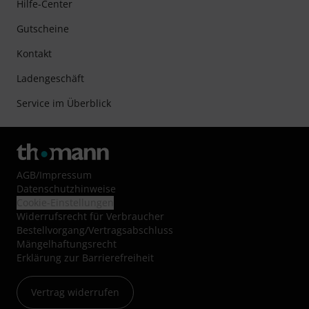
Hilfe-Center
Gutscheine
Kontakt
Ladengeschäft
Service im Überblick
AGB
/
Impressum
Datenschutzhinweise
Cookie-Einstellungen
Widerrufsrecht für Verbraucher
Bestellvorgang/Vertragsabschluss
Mängelhaftungsrecht
Erklärung zur Barrierefreiheit
Vertrag widerrufen