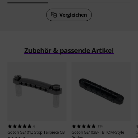
Vergleichen
Zubehör & passende Artikel
6
114
Gotoh
GE101Z Stop Tailpiece CB
Gotoh
GE103B-T B TOM-Style
Bridge
C