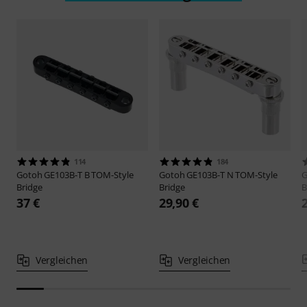
114
184
Gotoh
GE103B-T B TOM-Style
Gotoh
GE103B-T N TOM-Style
Bridge
Bridge
B
37 €
29,90 €
Vergleichen
Vergleichen