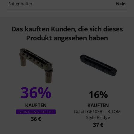
Saitenhalter
Nein
Das kauften Kunden, die sich dieses
Produkt angesehen haben
36%
16%
KAUFTEN
KAUFTEN
Gotoh GE103B-T B TOM-
GENAU DIESES PRODUKT
Style Bridge
36 €
37 €