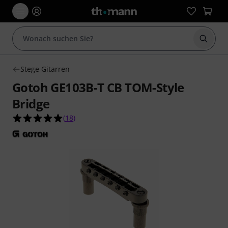
Suche 
Stege Gitarren
Gotoh GE103B-T CB TOM-Style
Bridge
4.9 von 5 Sternen aus 18 Kundenbewertungen
(
18
)