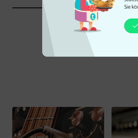
Sie kö