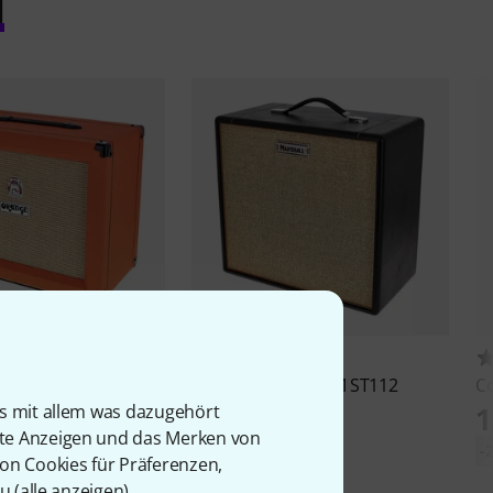
l
221
6
C112
Marshall
Studio JTM ST112
Co
Cabinet
1
is mit allem was dazugehört
569 €
rte Anzeigen und das Merken von
e-Bestpreis: 389 €
-
von Cookies für Präferenzen,
u (
alle anzeigen
).