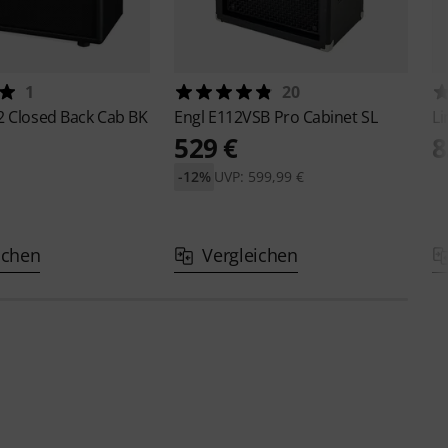
1
20
2 Closed Back Cab BK
Engl
E112VSB Pro Cabinet SL
L
529 €
8
-12%
UVP: 599,99 €
ichen
Vergleichen