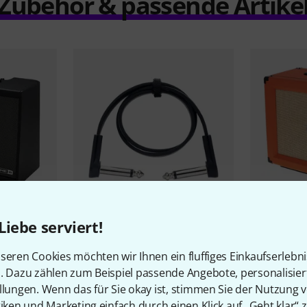
Zubehör & passende Artike
55
Liebe serviert!
Plus
Cordial
EI 0,45 RR elements
Orange
PP
4,40 €
349 €
seren Cookies möchten wir Ihnen ein fluffiges Einkaufserlebn
n. Dazu zählen zum Beispiel passende Angebote, personalisie
-19%
30-Tage-Bestpreis: 5,40 €
-10%
30-Tag
llungen. Wenn das für Sie okay ist, stimmen Sie der Nutzung 
tiken und Marketing einfach durch einen Klick auf „Geht klar“ z