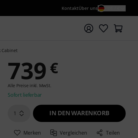
Kontakt
Über uns
DE / €
e mit Suchwort {searchTerm} starten
k Cabinet
739
€
Alle Preise inkl. MwSt.
Sofort lieferbar
IN DEN WARENKORB
1
Merken
Vergleichen
Teilen