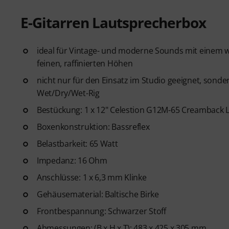
E-Gitarren Lautsprecherbox
ideal für Vintage- und moderne Sounds mit einem 
feinen, raffinierten Höhen
nicht nur für den Einsatz im Studio geeignet, sonde
Wet/Dry/Wet-Rig
Bestückung: 1 x 12" Celestion G12M-65 Creamback 
Boxenkonstruktion: Bassreflex
Belastbarkeit: 65 Watt
Impedanz: 16 Ohm
Anschlüsse: 1 x 6,3 mm Klinke
Gehäusematerial: Baltische Birke
Frontbespannung: Schwarzer Stoff
Abmessungen: (B x H x T): 483 x 425 x 305 mm