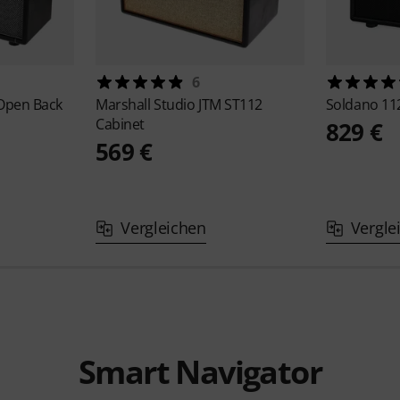
6
Open Back
Marshall
Studio JTM ST112
Soldano
11
Cabinet
829 €
569 €
Vergleichen
Vergle
Smart Navigator