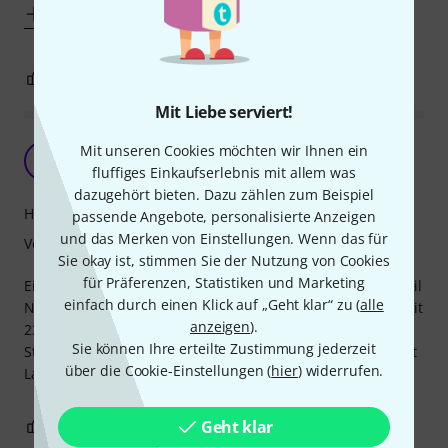
Mehr anzeigen
0
0
BEWERTUNG MELDEN
Mit Liebe serviert!
Gute Tasche
Mit unseren Cookies möchten wir Ihnen ein
MB
Maxim B. 10.08.2021
fluffiges Einkaufserlebnis mit allem was
dazugehört bieten. Dazu zählen zum Beispiel
Handling
passende Angebote, personalisierte Anzeigen
und das Merken von Einstellungen. Wenn das für
Verarbeitung
Sie okay ist, stimmen Sie der Nutzung von Cookies
für Präferenzen, Statistiken und Marketing
Eine gute vielseitige Tasche. Ich benutze sie für Akkunetzteil
einfach durch einen Klick auf „Geht klar“ zu (
alle
NOVOO Powerbank (um Klavier und Mischpult im Freien mit
anzeigen
).
230 V 50 Hz zu versorgen). Es bleibt Platz auch für
Sie können Ihre erteilte Zustimmung jederzeit
Steckdosenleiste und etwas Kabel, in der Seitentasche liegt
über die Cookie-Einstellungen (
hier
) widerrufen.
Ladegerät.
Geht klar
0
0
BEWERTUNG MELDEN