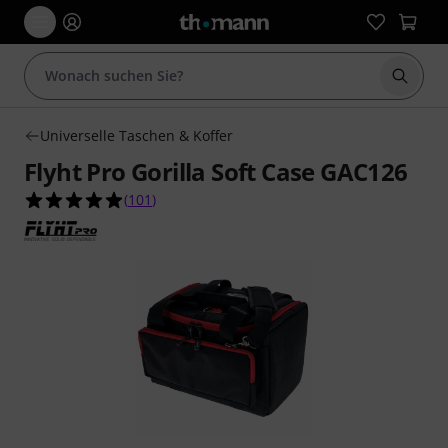
Suche 
Universelle Taschen & Koffer
Flyht Pro Gorilla Soft Case GAC126
4.9 von 5 Sternen aus 101 Kundenbewertungen
(
101
)