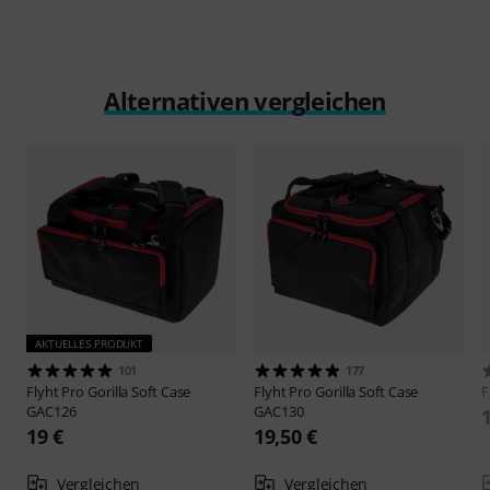
Alternativen vergleichen
AKTUELLES PRODUKT
101
177
Flyht Pro
Gorilla Soft Case
Flyht Pro
Gorilla Soft Case
F
GAC126
GAC130
19 €
19,50 €
Vergleichen
Vergleichen