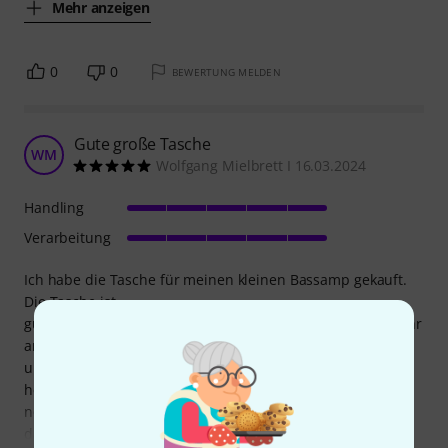
Mehr anzeigen
0
0
BEWERTUNG MELDEN
Gute große Tasche
WM
Wolfgang Mielbrett I 16.03.2024
Handling
Verarbeitung
Ich habe die Tasche für meinen kleinen Bassamp gekauft.
Die Tasche ist
gut verarbeitet und ist groß, so dass hier noch einiges mehr
an Kleinkram reinpasst. Man könnte das große Fach noch
unterteilen. Ich habe die Trennung einfach
herausgenommen. Muß den Amp aber noch erst
noch anpassen. Vielleicht kommt die flexible Trennwand
dann noch zum Einsatz. Sie ist