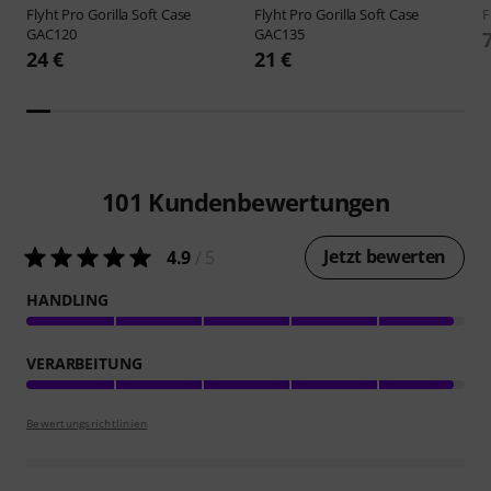
Flyht Pro
Gorilla Soft Case
Flyht Pro
Gorilla Soft Case
F
GAC120
GAC135
24 €
21 €
101
Kundenbewertungen
Jetzt bewerten
4.9
/ 5
HANDLING
VERARBEITUNG
Bewertungsrichtlinien