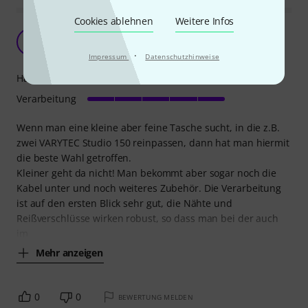
Cookies ablehnen
Weitere Infos
Klein aber oho!
DM
Der MiXXer 12.08.2022
·
Impressum
Datenschutzhinweise
Handling
Verarbeitung
Wenn man eine kleine aber feine Tasche sucht, in die z.B.
zwei VARYTEC Studio 150 reinpassen, dann hat man hiermit
die beste Wahl getroffen.
Kleiner geht da nicht! Man bekommt aber sogar noch die
Kabel unter und noch weiteres Zubehör. Die Verarbeitung
ist auf den ersten Blick sehr gut, die Nähte und
Reißverschlüsse wirken robust, so dass man bei der auch
im
Mehr anzeigen
0
0
BEWERTUNG MELDEN