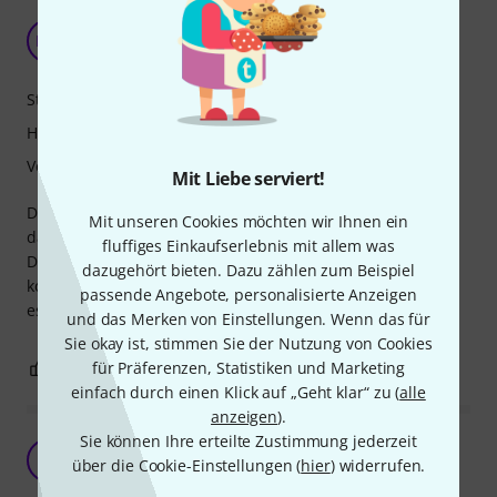
Sehr gutes kleines Rack
MO
Mark OE 18.05.2020
Stabilität
Handling
Verarbeitung
Mit Liebe serviert!
Das 9,5" Rack ist sehr gut und stabil. Es hat Feste Nieten,
Mit unseren Cookies möchten wir Ihnen ein
das Rack sitzt stabil und der Henkel ist gut gelagert.
fluffiges Einkaufserlebnis mit allem was
Das einzige was mich störte war das Gewicht mit 2,5kg (in
dazugehört bieten. Dazu zählen zum Beispiel
kombination mit einem anderen Produkt), aber dafür dass
passende Angebote, personalisierte Anzeigen
es so eine gute Verarbeitung hat, wiegt es nicht zu viel
und das Merken von Einstellungen. Wenn das für
Sie okay ist, stimmen Sie der Nutzung von Cookies
für Präferenzen, Statistiken und Marketing
1
0
BEWERTUNG MELDEN
einfach durch einen Klick auf „Geht klar“ zu (
alle
anzeigen
).
Sie können Ihre erteilte Zustimmung jederzeit
Besser als der Preis vermutet
A
über die Cookie-Einstellungen (
hier
) widerrufen.
Andreas990 17.04.2025