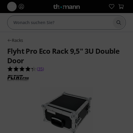
Suche 
Racks
Flyht Pro Eco Rack 9,5" 3U Double
Door
4.3 von 5 Sternen aus 35 Kundenbewertungen
(
35
)