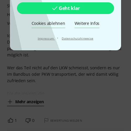
Stabilität
Geht klar
Handling
Cookies ablehnen
Weitere Infos
Verarbeitung
Ich habe schon die 2HE Eco Rack 9,5" 2U - variante gekauft.
·
Impressum
Datenschutzhinweise
Deshalb bin ich zwar nicht überrascht, aber doch wieder
positiv bestätigt, wieviel "Fast-Profi-Rack" für so wenig Geld
möglich ist.
Wer das Teil nicht auf den LKW schmeisst, sondern es nur
im Bandbus oder PKW transportiert, der wird damit völlig
zufrieden sein.
Für die jenigen, die
Mehr anzeigen
1
0
BEWERTUNG MELDEN