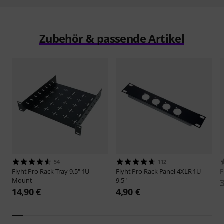
Zubehör & passende Artikel
54
112
Flyht Pro
Rack Tray 9,5" 1U
Flyht Pro
Rack Panel 4XLR 1U
F
Mount
9,5"
14,90 €
4,90 €