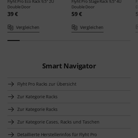
Flyht Pro
Eco Rack 9,5" 2U
Flyht Pro
Stage Rack 9,5" 4U
F
Double Door
Double Door
D
39 €
59 €
Vergleichen
Vergleichen
Smart Navigator
Flyht Pro Racks zur Übersicht
Zur Kategorie Racks
Zur Kategorie Racks
Zur Kategorie Cases, Racks und Taschen
Detaillierte Herstellerinfos für Flyht Pro