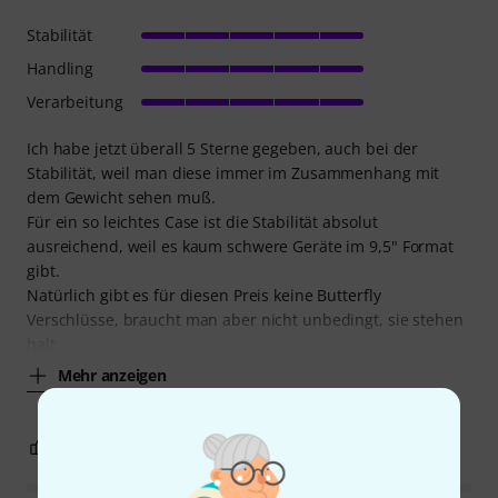
Stabilität
Handling
Verarbeitung
Ich habe jetzt überall 5 Sterne gegeben, auch bei der
Stabilität, weil man diese immer im Zusammenhang mit
dem Gewicht sehen muß.
Für ein so leichtes Case ist die Stabilität absolut
ausreichend, weil es kaum schwere Geräte im 9,5" Format
gibt.
Natürlich gibt es für diesen Preis keine Butterfly
Verschlüsse, braucht man aber nicht unbedingt, sie stehen
halt
Mehr anzeigen
2
0
BEWERTUNG MELDEN