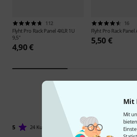
112
16
Flyht Pro
Rack Panel 4XLR 1U
Flyht Pro
Rack Panel A
9,5"
5,50 €
4,90 €
Mit 
Mit un
biete
5
24 Kunden
Einste
Statis