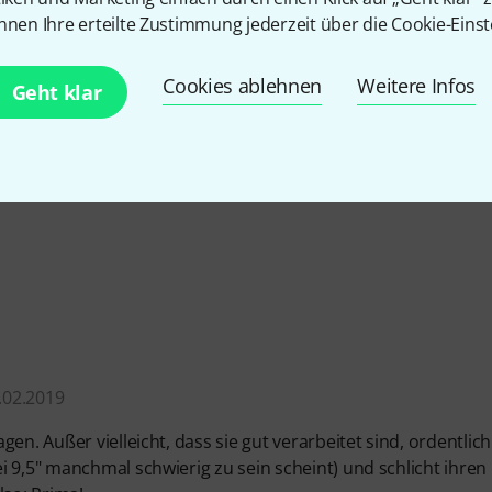
nnen Ihre erteilte Zustimmung jederzeit über die Cookie-Einst
4.8
/ 5
Cookies ablehnen
Weitere Infos
Geht klar
EITUNG
.02.2019
en. Außer vielleicht, dass sie gut verarbeitet sind, ordentlich
 9,5" manchmal schwierig zu sein scheint) und schlicht ihren