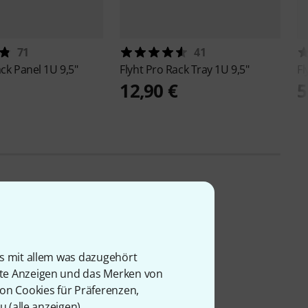
71
41
ck Panel 1U 9,5"
Flyht Pro
Rack Tray 1U 9,5"
Fl
12,90 €
5
is mit allem was dazugehört
rte Anzeigen und das Merken von
von Cookies für Präferenzen,
u (
alle anzeigen
).