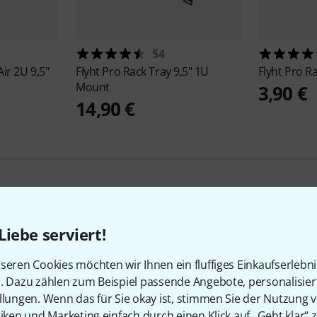
54
ir 2U 9,5"
Flyht Pro
Rack Tray 9,5" 1U
Flyht Pro
Ra
Mount
3,90 €
14,90 €
Liebe serviert!
29
Kundenbewertungen
seren Cookies möchten wir Ihnen ein fluffiges Einkaufserlebn
n. Dazu zählen zum Beispiel passende Angebote, personalisie
llungen. Wenn das für Sie okay ist, stimmen Sie der Nutzung 
tiken und Marketing einfach durch einen Klick auf „Geht klar“ z