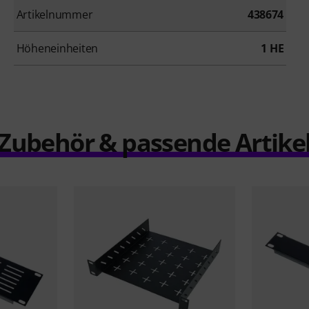
Artikelnummer
438674
Höheneinheiten
1 HE
Zubehör & passende Artike