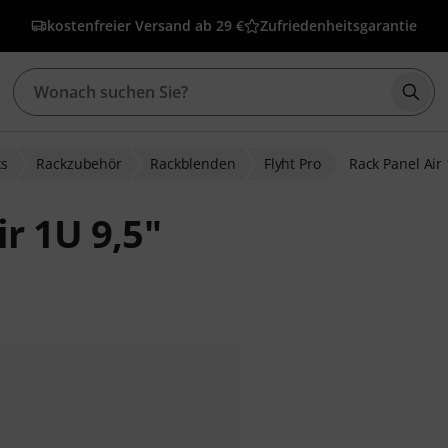
kostenfreier Versand ab 29 €
Zufriedenheitsgarantie
Such
ks
Rackzubehör
Rackblenden
Flyht Pro
Rack Panel Air 
ir 1U 9,5"
ewertungen