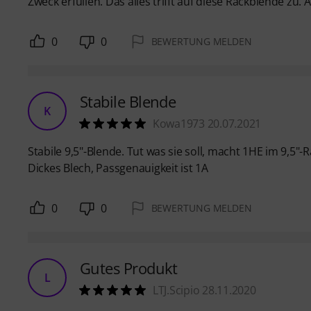
Zweck erfüllen. Das alles trifft auf diese Rackblende zu. A
0
0
BEWERTUNG MELDEN
Stabile Blende
K
Kowa1973 20.07.2021
Stabile 9,5"-Blende. Tut was sie soll, macht 1HE im 9,5"-R
Dickes Blech, Passgenauigkeit ist 1A
0
0
BEWERTUNG MELDEN
Gutes Produkt
L
LTJ.Scipio 28.11.2020