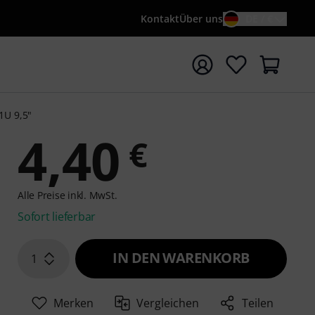
Kontakt
Über uns
DE / €
e mit Suchwort {searchTerm} starten
1U 9,5"
4,40
€
Alle Preise inkl. MwSt.
Sofort lieferbar
IN DEN WARENKORB
1
Merken
Vergleichen
Teilen