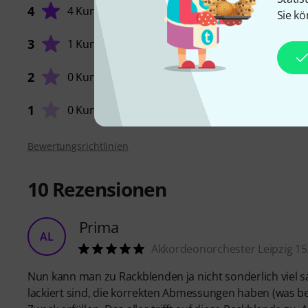
4
4 Kunden
Sie kö
3
1 Kunde
VERARB
2
0 Kunden
1
0 Kunden
Bewertungsrichtlinien
10
Rezensionen
Prima
AL
Akkordeonorchester Leipzig 15
Nun kann man zu Rackblenden ja nicht sonderlich viel sag
lackiert sind, die korrekten Abmessungen haben (was bei