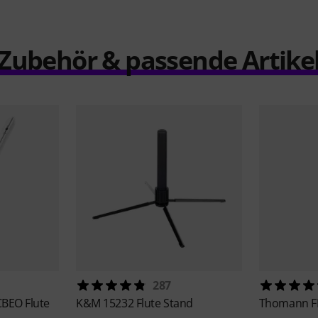
Zubehör & passende Artike
287
CBEO Flute
K&M
15232 Flute Stand
Thomann
F