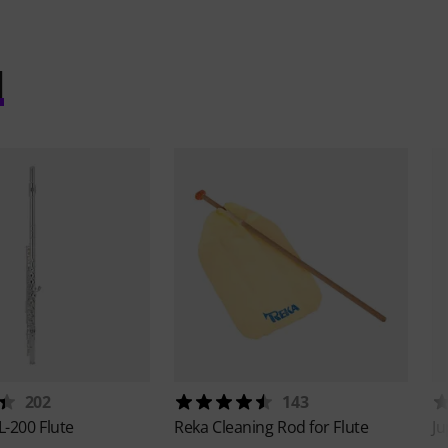
l
202
143
L-200 Flute
Reka
Cleaning Rod for Flute
Ju