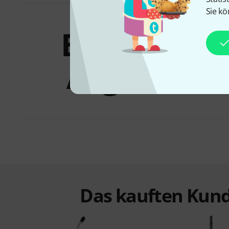
Sie kö
Bundles &
Angebote
Das kauften Kund