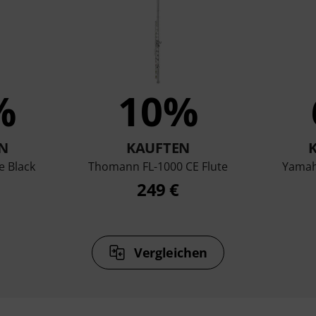
%
10%
N
KAUFTEN
e Black
Thomann FL-1000 CE Flute
Yamah
249 €
Vergleichen