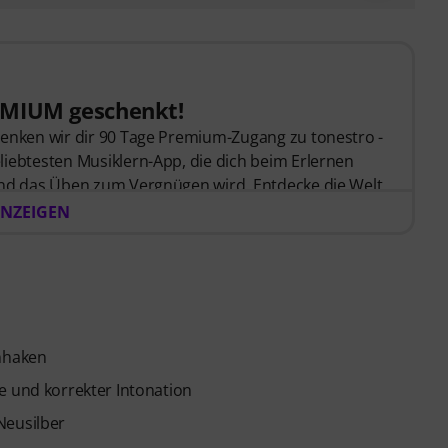
EMIUM geschenkt!
henken wir dir 90 Tage Premium-Zugang zu tonestro -
liebtesten Musiklern-App, die dich beim Erlernen
und das Üben zum Vergnügen wird. Entdecke die Welt
 Schritt-für-Schritt-Lektionen
, über
400 Songs mit
NZEIGEN
und mehr als
270 zielgerichteten Übungen
.
on tonestro hört dir beim Spielen zu, analysiert
 dir unmittelbar Rückmeldung zur Tonhöhe und
ance, deiner Querflötenfähigkeiten flexibel, effektiv
 zu jeder Zeit, an jedem Ort. Keine automatische
nhaken
e und korrekter Intonation
Neusilber