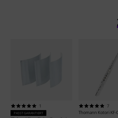
1
7
Thomann
Kotori KF-
PASST GARANTIERT