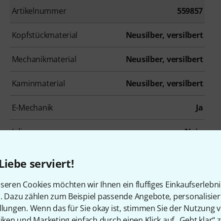
Artikelnummer
559857
Kopfstückmaterial
Neusilber, versilbert
Mechanikmaterial
Neusilber, versilbert
Kaminmaterial
Neusilber, versilbert
E-Mechanik
Ja
Inline
Nein
H-Fuß (B-Fuß)
Nein
Liebe serviert!
seren Cookies möchten wir Ihnen ein fluffiges Einkaufserlebn
n. Dazu zählen zum Beispiel passende Angebote, personalisie
llungen. Wenn das für Sie okay ist, stimmen Sie der Nutzung 
tiken und Marketing einfach durch einen Klick auf „Geht klar“ z