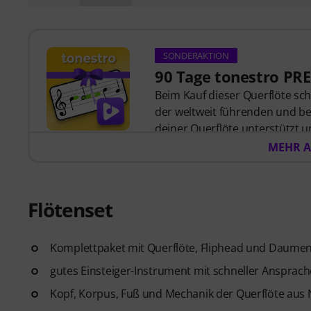
SONDERAKTION
90 Tage tonestro PR
Beim Kauf dieser Querflöte sc
der weltweit führenden und be
deiner Querflöte unterstützt 
der Musik mit
60 interaktiven
MEHR A
hochwertiger Begleitmusik
, 
Das interaktive Live-Feedback v
jeden gespielten Ton und gibt
Flötenset
Rhythmus. Ergreife jetzt die Ch
und mit Freude zu entwickeln –
Verlängerung!
Komplettpaket mit Querflöte, Fliphead und Daume
gutes Einsteiger-Instrument mit schneller Ansprach
Kopf, Korpus, Fuß und Mechanik der Querflöte aus 