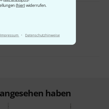
ellungen (
hier
) widerrufen.
·
Impressum
Datenschutzhinweise
t angesehen haben