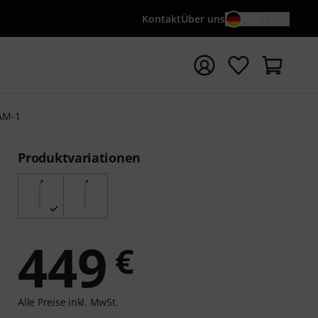
Kontakt
Über uns
DE / €
e mit Suchwort {searchTerm} starten
 AM-1
Produktvariationen
449
€
Alle Preise inkl. MwSt.