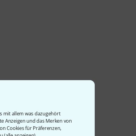
is mit allem was dazugehört
rte Anzeigen und das Merken von
von Cookies für Präferenzen,
u (
alle anzeigen
).