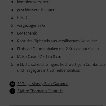
komplett versilbert
geschlossene Klappen
C-Fuß
vorgezogenes G
E-Mechanik
Rohr des Flipheads aus versilbertem Neusilber
Fliphead-Daumenhaken mit 2 Kratzschutzfolien
Maße Case: 47 x 17 x 8 cm
inkl. 3 Ersatzdichtringen, hochwertigem Combo Case
und Tragegurt mit Schnellverschluss
30 Tage Money-Back-Garantie
30
3 Jahre Thomann Garantie
3