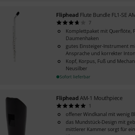
Fliphead
Flute Bundle FL1-SE A
7
Komplettpaket mit Querflöte, 
Daumenhaken
gutes Einsteiger-Instrument mi
Ansprache und korrekter Into
Kopf, Korpus, Fuß und Mechani
Neusilber
Sofort lieferbar
Fliphead
AM-1 Mouthpiece
1
offener Windkanal mit wenig B
das Mundstück-Design mit g
mittlerer Kammer sorgt für ei