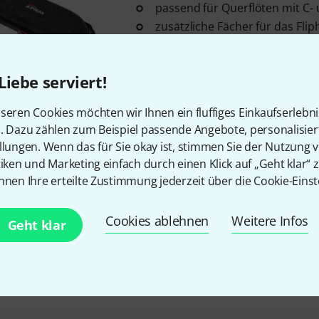
passend für Querflöten mit C-
zusätzliche Fächer für das Fli
Daumenhaken
doppelter Inside-Out-Reißvers
Liebe serviert!
Sofort lieferbar
seren Cookies möchten wir Ihnen ein fluffiges Einkaufserlebn
n. Dazu zählen zum Beispiel passende Angebote, personalisie
Fliphead
Thumb Rest Jet Black
llungen. Wenn das für Sie okay ist, stimmen Sie der Nutzung 
3
tiken und Marketing einfach durch einen Klick auf „Geht klar“ z
passend für alle C-Querflöten 
nnen Ihre erteilte Zustimmung jederzeit über die Cookie-Einst
Neusilber
ermöglicht eine ergonomische 
Cookies ablehnen
Weitere Infos
Verwendung von senkrechten F
Geht klar
Fliphead, Flutelab)
Farbe: Jet Black
Sofort lieferbar