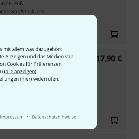
 und H-Fuß
phead-Kopfstück und
chluss
is mit allem was dazugehört
17,90
€
rte Anzeigen und das Merken von
von Cookies für Präferenzen,
u (
alle anzeigen
).
aus Silber und
ellungen (
hier
) widerrufen.
Spielhaltung bei der
lötenköpfen (z.B.
·
Impressum
Datenschutzhinweise