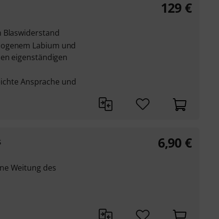
129
€
m Blaswiderstand
ebogenem Labium und
nen eigenständigen
 leichte Ansprache und
6,90
€
s
ne Weitung des