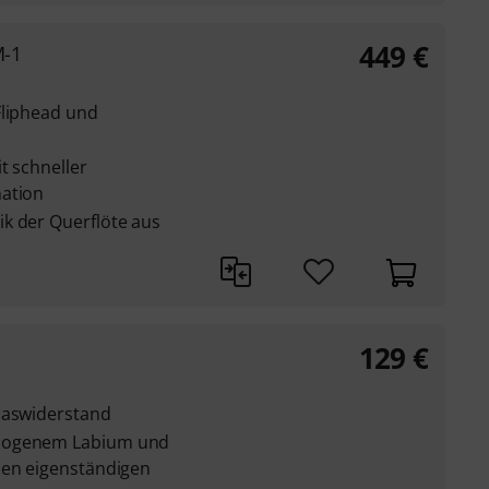
449
€
M-1
Fliphead und
t schneller
nation
k der Querflöte aus
129
€
laswiderstand
ebogenem Labium und
nen eigenständigen