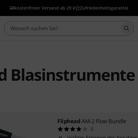
kostenfreier Versand ab 29 €
Zufriedenheitsgarantie
Such
d Blasinstrumente
Fliphead
AM-2 Flow Bundle
6
leichtes Erlernen des Ansatzes