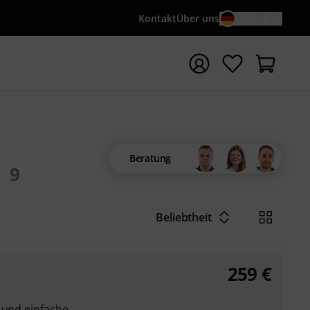
Kontakt
Über uns
DE / €
e mit Suchwort {searchTerm} starten
Beratung
9
Beliebtheit
259
€
 und einfache