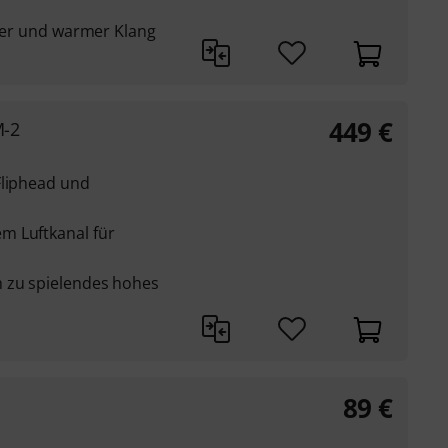
oller und warmer Klang
449
€
M-2
Fliphead und
m Luftkanal für
h zu spielendes hohes
89
€