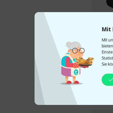
Mit 
Mit un
biete
Einste
Statis
Sie kö