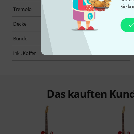
Sie kö
Tremolo
Nein
Decke
Keine
Bünde
22
Inkl. Koffer
Nein
Das kauften Kund