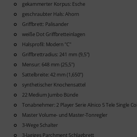
Gitarren Videolektionen für A
gekammerter Korpus: Esche
Blues bis Metal und mehr. Mit
geschraubter Hals: Ahorn
Ausdrucken sowie intelligente
Griffbrett: Palisander
weitere Features.
weiße Dot Griffbretteinlagen
Halsprofil: Modern "C"
Griffbrettradius: 241 mm (9,5")
Mensur: 648 mm (25,5")
Sattelbreite: 42 mm (1,650")
synthetischer Knochensattel
22 Medium Jumbo Bünde
Tonabnehmer: 2 Player Serie Alnico 5 Tele Single Coi
Master Volume- und Master-Tonregler
3-Wege Schalter
3-lagiges Parchment Schlagbrett