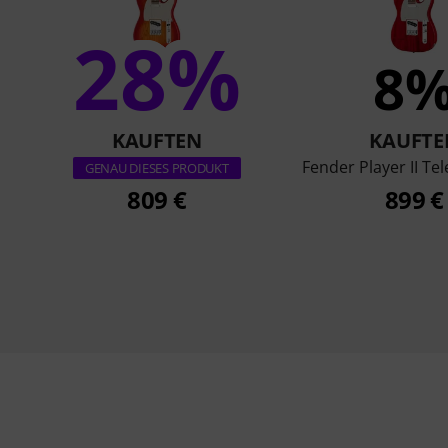
28%
8
KAUFTEN
KAUFTE
Fender Player II T
GENAU DIESES PRODUKT
809 €
899 €