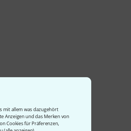
is mit allem was dazugehört
rte Anzeigen und das Merken von
von Cookies für Präferenzen,
u (
alle anzeigen
).