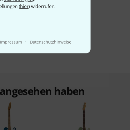
ellungen (
hier
) widerrufen.
·
Impressum
Datenschutzhinweise
t angesehen haben