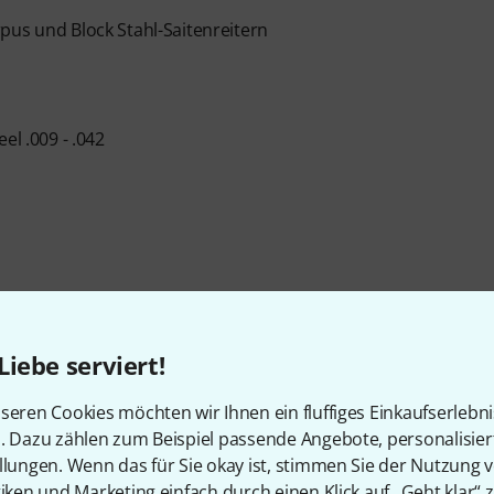
pus und Block Stahl-Saitenreitern
el .009 - .042
Liebe serviert!
Artikelnummer
595332
seren Cookies möchten wir Ihnen ein fluffiges Einkaufserlebn
Farbe
Cherry Burst
n. Dazu zählen zum Beispiel passende Angebote, personalisie
llungen. Wenn das für Sie okay ist, stimmen Sie der Nutzung 
Griffbrett
Palisander
tiken und Marketing einfach durch einen Klick auf „Geht klar“ z