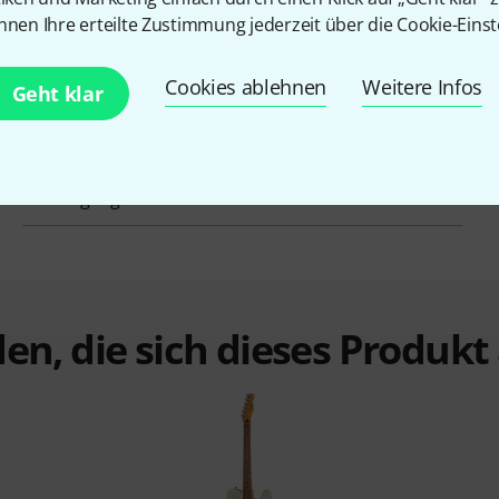
nnen Ihre erteilte Zustimmung jederzeit über die Cookie-Einst
Korpus
Esche
Cookies ablehnen
Weitere Infos
Hals
Ahorn
Geht klar
Mensur
648 mm
Inkl. Gigbag
Nein
en, die sich dieses Produk