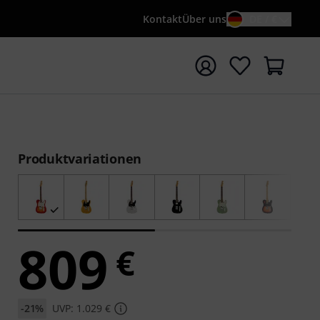
Kontakt
Über uns
DE / €
e mit Suchwort {searchTerm} starten
Produktvariationen
809
€
-21%
UVP: 1.029 €