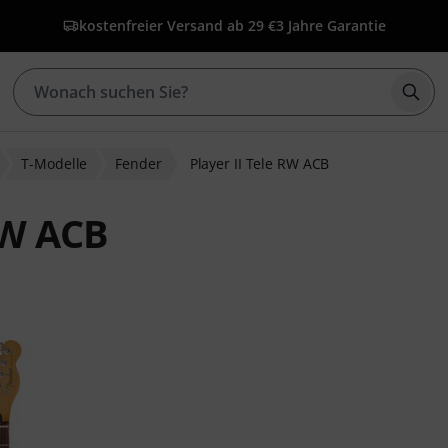
kostenfreier Versand ab 29 €
3 Jahre Garantie
Such
T-Modelle
Fender
Player II Tele RW ACB
RW ACB
wertungen