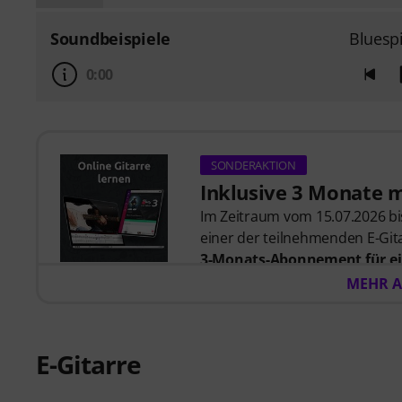
Soundbeispiele
Bluesp
0:00
SONDERAKTION
Inklusive 3 Monate 
Im Zeitraum vom 15.07.2026 bis
einer der teilnehmenden E-Gita
3-Monats-Abonnement für ei
57,00
. Nach dem Versand dein
MEHR A
automatisch per E-Mail zuges
automatisch.
Music2Me, dein Online-Lernpo
E-Gitarre
studierten Musiklehrern. Aus
2025/2026 in der Kategorie “E-