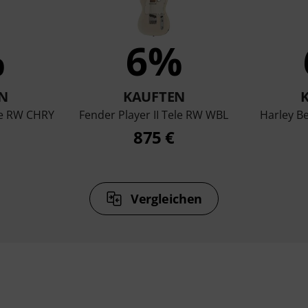
%
6%
N
KAUFTEN
ele RW CHRY
Fender Player II Tele RW WBL
Harley B
875 €
Vergleichen