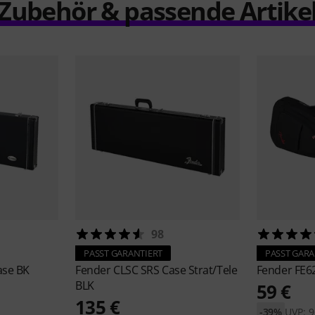
Zubehör & passende Artike
98
PASST GARANTIERT
PASST GARA
ase BK
Fender
CLSC SRS Case Strat/Tele
Fender
FE62
BLK
59 €
135 €
-39%
UVP: 9