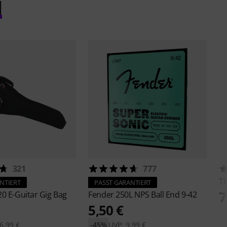
l
321
777
T
NTIERT
PASST GARANTIERT
7
0 E-Guitar Gig Bag
Fender
250L NPS Ball End 9-42
5,50 €
6,99 €
-45%
UVP: 9,99 €