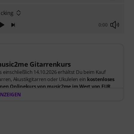
icking
0:00
music2me Gitarrenkurs
 einschließlich 14.10.2026 erhältst Du beim Kauf
rren, Akustikgitarren oder Ukulelen ein
kostenloses
nen Onlinekurs von music2me im Wert von EUR
er Bestellung bekommst du den Freischaltcode
NZEIGEN
endet. Das music2me Abo endet nach Ablauf
rtal für Musik mit einem pädagogischen Konzept von
gezeichnet mit dem deutschen Bildungs-Award
Learning Instrumentalunterricht”! Mit über 400