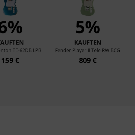
6%
5%
KAUFTEN
KAUFTEN
enton TE-62DB LPB
Fender Player II Tele RW BCG
159 €
809 €