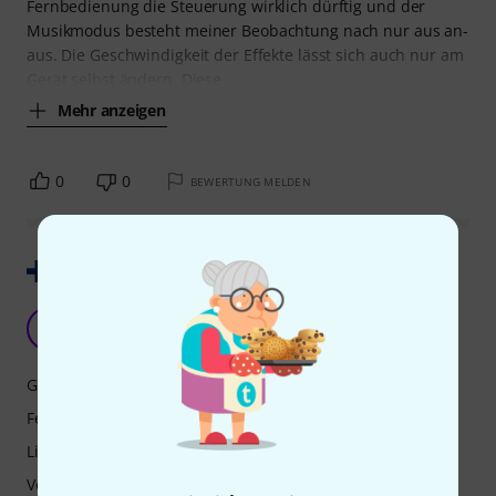
Fernbedienung die Steuerung wirklich dürftig und der
Musikmodus besteht meiner Beobachtung nach nur aus an-
aus. Die Geschwindigkeit der Effekte lässt sich auch nur am
Gerät selbst ändern. Diese
Mehr anzeigen
0
0
BEWERTUNG MELDEN
Original zeigen
P
P888 13.01.2026
Geschwindigkeit
Features
Lichtausbeute
Verarbeitung