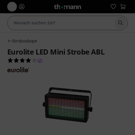
Suche 
Stroboskope
Eurolite LED Mini Strobe ABL
4.0 von 5 Sternen aus 2 Kundenbewertungen
(
2
)