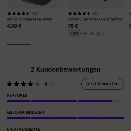
4576
460
Stairville
Stage Tape 400BK
Enttec
Open DMX USB Interface
S
4,50 €
78 €
-18%
UVP: 95,20 €
2
Kundenbewertungen
Jetzt bewerten
4
/ 5
FEATURES
GESCHWINDIGKEIT
LICHTAUSBEUTE