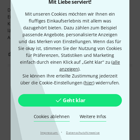
Mit Liebe serviert!
Die Lampe ist wirklich funktional und hat tolle
Mit unseren Cookies möchten wir Ihnen ein
Eigenschaften. Die einzigen Nachteile sind die
fluffiges Einkaufserlebnis mit allem was
Kunststoffkonstruktion, die die Lampe etwas billig wirken
dazugehört bieten. Dazu zählen zum Beispiel
lässt, und der relativ laute Lüfter, der ständig läuft.
passende Angebote, personalisierte Anzeigen
Ansonsten eine super Wahl für den Preis.
und das Merken von Einstellungen. Wenn das für
Sie okay ist, stimmen Sie der Nutzung von Cookies
0
0
BEWERTUNG MELDEN
für Präferenzen, Statistiken und Marketing
einfach durch einen Klick auf „Geht klar“ zu (
alle
anzeigen
).
Sie können Ihre erteilte Zustimmung jederzeit
Alle Bewertungen lesen
über die Cookie-Einstellungen (
hier
) widerrufen.
Geht klar
Schon gewusst?
Cookies ablehnen
Weitere Infos
Alle
Downloads
·
Impressum
Datenschutzhinweise