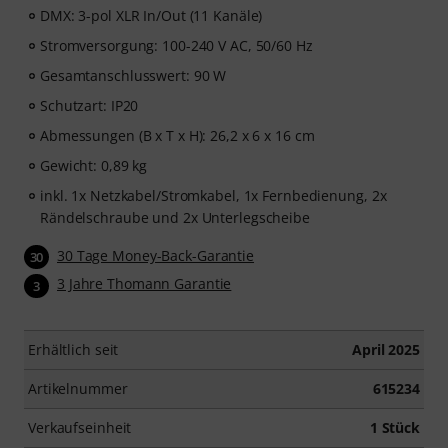
DMX: 3-pol XLR In/Out (11 Kanäle)
Stromversorgung: 100-240 V AC, 50/60 Hz
Gesamtanschlusswert: 90 W
Schutzart: IP20
Abmessungen (B x T x H): 26,2 x 6 x 16 cm
Gewicht: 0,89 kg
inkl. 1x Netzkabel/Stromkabel, 1x Fernbedienung, 2x
Rändelschraube und 2x Unterlegscheibe
30 Tage Money-Back-Garantie
30
3 Jahre Thomann Garantie
3
Erhältlich seit
April 2025
Artikelnummer
615234
Verkaufseinheit
1 Stück