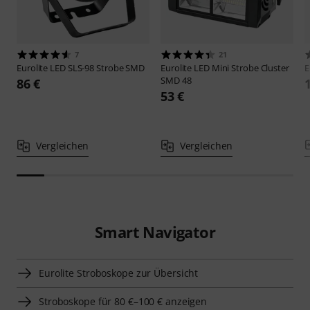
7
21
Eurolite
LED SLS-98 Strobe SMD
Eurolite
LED Mini Strobe Cluster
E
SMD 48
86 €
53 €
Vergleichen
Vergleichen
Smart Navigator
Eurolite Stroboskope zur Übersicht
Stroboskope für 80 €–100 € anzeigen