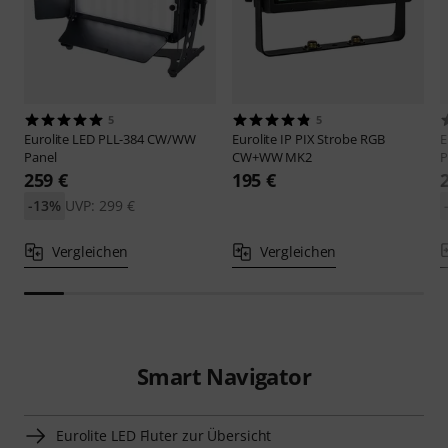
5
5
Eurolite
LED PLL-384 CW/WW
Eurolite
IP PIX Strobe RGB
E
Panel
CW+WW MK2
P
259 €
195 €
-13%
UVP: 299 €
Vergleichen
Vergleichen
Smart Navigator
Eurolite LED Fluter zur Übersicht