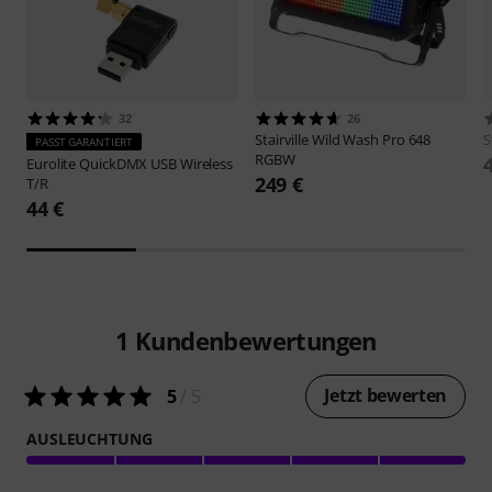
32
26
Stairville
Wild Wash Pro 648
S
PASST GARANTIERT
RGBW
Eurolite
QuickDMX USB Wireless
249 €
T/R
44 €
1
Kundenbewertungen
Jetzt bewerten
5
/ 5
AUSLEUCHTUNG