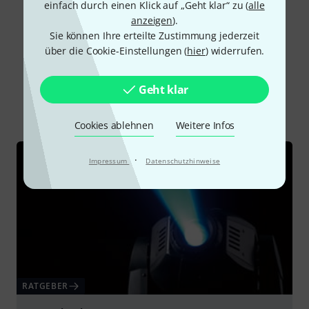
einfach durch einen Klick auf „Geht klar“ zu (
alle
Alle Bewertungen lesen
anzeigen
).
Sie können Ihre erteilte Zustimmung jederzeit
über die Cookie-Einstellungen (
hier
) widerrufen.
Schon gewusst?
Geht klar
Alle
Ratgeber
Downloads
Cookies ablehnen
Weitere Infos
·
Impressum
Datenschutzhinweise
RATGEBER