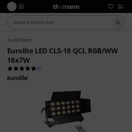
Suche 
LED Fluter
Eurolite LED CLS-18 QCL RGB/WW
18x7W
5.0 von 5 Sternen aus 1 Kundenbewertungen
(
1
)