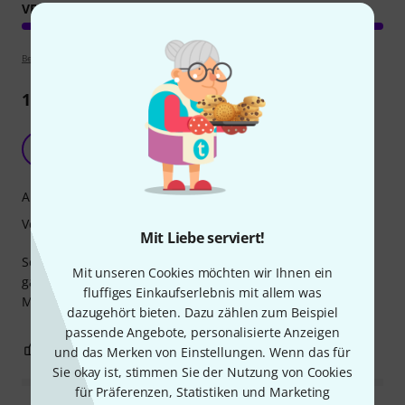
VERARBEITUNG
Bewertungsrichtlinien
1
Rezension
Eurolite LED CLS-18 QCL RGB/WW 18x7W
KS
Krzysztof S. 23.06.2025
Ausleuchtung
Verarbeitung
Mit Liebe serviert!
Schönes Design. Gute Verarbeitung. Lichtkraft und Farben
Mit unseren Cookies möchten wir Ihnen ein
ganz OK.
fluffiges Einkaufserlebnis mit allem was
M.M.n. trotzt des moderaten Preises ein Profi-Produkt!
dazugehört bieten. Dazu zählen zum Beispiel
passende Angebote, personalisierte Anzeigen
2
0
BEWERTUNG MELDEN
und das Merken von Einstellungen. Wenn das für
Sie okay ist, stimmen Sie der Nutzung von Cookies
für Präferenzen, Statistiken und Marketing